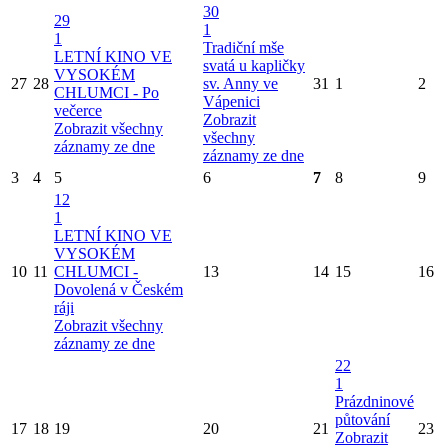
30
29
1
1
Tradiční mše
LETNÍ KINO VE
svatá u kapličky
VYSOKÉM
27
28
sv. Anny ve
31
1
2
CHLUMCI - Po
Vápenici
večerce
Zobrazit
Zobrazit všechny
všechny
záznamy ze dne
záznamy ze dne
3
4
5
6
7
8
9
12
1
LETNÍ KINO VE
VYSOKÉM
10
11
CHLUMCI -
13
14
15
16
Dovolená v Českém
ráji
Zobrazit všechny
záznamy ze dne
22
1
Prázdninové
půtování
17
18
19
20
21
23
Zobrazit