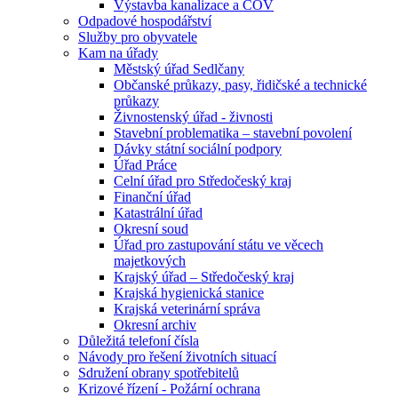
Výstavba kanalizace a ČOV
Odpadové hospodářství
Služby pro obyvatele
Kam na úřady
Městský úřad Sedlčany
Občanské průkazy, pasy, řidičské a technické
průkazy
Živnostenský úřad - živnosti
Stavební problematika – stavební povolení
Dávky státní sociální podpory
Úřad Práce
Celní úřad pro Středočeský kraj
Finanční úřad
Katastrální úřad
Okresní soud
Úřad pro zastupování státu ve věcech
majetkových
Krajský úřad – Středočeský kraj
Krajská hygienická stanice
Krajská veterinární správa
Okresní archiv
Důležitá telefoní čísla
Návody pro řešení životních situací
Sdružení obrany spotřebitelů
Krizové řízení - Požární ochrana