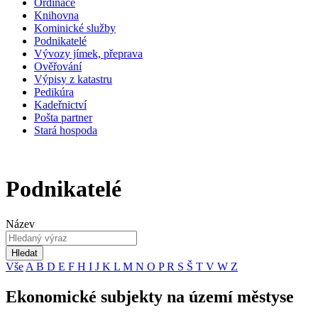
Ordinace
Knihovna
Kominické služby
Podnikatelé
Vývozy jímek, přeprava
Ověřování
Výpisy z katastru
Pedikúra
Kadeřnictví
Pošta partner
Stará hospoda
Podnikatelé
Název
Hledat
Vše
A
B
D
E
F
H
I
J
K
L
M
N
O
P
R
S
Š
T
V
W
Z
Ekonomické subjekty na území městyse