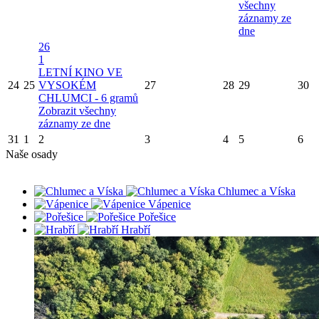
všechny
záznamy ze
dne
26
1
LETNÍ KINO VE
24
25
VYSOKÉM
27
28
29
30
CHLUMCI - 6 gramů
Zobrazit všechny
záznamy ze dne
31
1
2
3
4
5
6
Naše osady
Chlumec a Víska
Vápenice
Pořešice
Hrabří