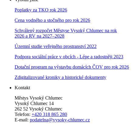
Poplatky za TKO rok 2026
Cena vodného a stočného pro rok 202
6
Schválený rozpočet Městyse Vysoký Chlumec na rok
2026 a RV na 2027–202
8
Územní studie veřejného prostranství 2022
Podpora sociální práce v obcích - Lépe a radostněji 2023
Dotační program na výstavbu domácích ČOV pro rok 2026
Zdigitalizované kroniky a historické dokumenty
Kontakt
Městys Vysoký Chlumec
Vysoký Chlumec 14
262 52 Vysoký Chlumec
Telefon:
+420 318 865 280
E-mail:
podatelna@vysoky-chlumec.cz