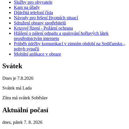
Služby pro obyvatele
Kam na úřady
Důležitá telefoní čísla
Návody pro řešení životních situací
Sdružení obrany spotřebitelů
Krizové řízení - Požární ochrana
Hlášení o pálení odpadu a spalování hořlavých látek
prostřednictvím internetu
Průběh údržby komunikací v zimním období na Sedlčansku -
pohyb sypačů
Mobilní aplikace v obraze
Svátek
Dnes je 7.8.2026
Svátek má
Lada
Zítra má svátek
Soběslav
Aktuální počasí
dnes, pátek 7. 8. 2026