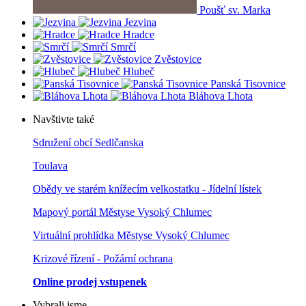
Poušť sv. Marka
Jezvina
Hradce
Smrčí
Zvěstovice
Hlubeč
Panská Tisovnice
Bláhova Lhota
Navštivte také
Sdružení obcí Sedlčanska
Toulava
Obědy ve starém knížecím velkostatku - Jídelní lístek
Mapový portál Městyse Vysoký Chlumec
Virtuální prohlídka Městyse Vysoký Chlumec
Krizové řízení - Požární ochrana
Online prodej vstupenek
Vybrali jsme