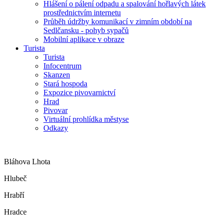
Hlášení o pálení odpadu a spalování hořlavých látek
prostřednictvím internetu
Průběh údržby komunikací v zimním období na
Sedlčansku - pohyb sypačů
Mobilní aplikace v obraze
Turista
Turista
Infocentrum
Skanzen
Stará hospoda
Expozice pivovarnictví
Hrad
Pivovar
Virtuální prohlídka městyse
Odkazy
Bláhova Lhota
Hlubeč
Hrabří
Hradce