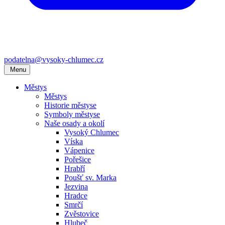
podatelna@vysoky-chlumec.cz
Menu
Městys
Městys
Historie městyse
Symboly městyse
Naše osady a okolí
Vysoký Chlumec
Víska
Vápenice
Pořešice
Hrabří
Poušť sv. Marka
Jezvina
Hradce
Smrčí
Zvěstovice
Hlubeč