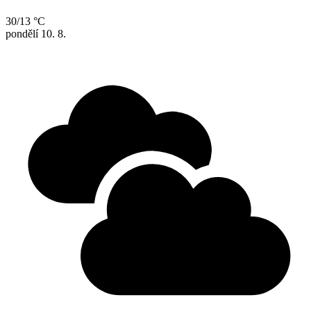
30/13 °C
pondělí
10. 8.