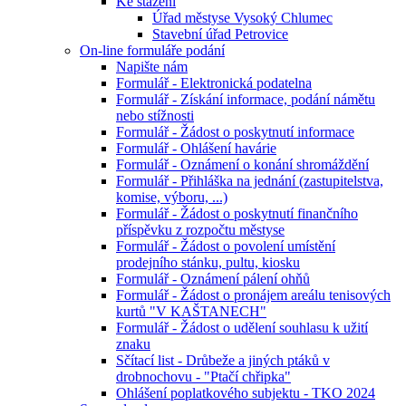
Ke stažení
Úřad městyse Vysoký Chlumec
Stavební úřad Petrovice
On-line formuláře podání
Napište nám
Formulář - Elektronická podatelna
Formulář - Získání informace, podání námětu
nebo stížnosti
Formulář - Žádost o poskytnutí informace
Formulář - Ohlášení havárie
Formulář - Oznámení o konání shromáždění
Formulář - Přihláška na jednání (zastupitelstva,
komise, výboru, ...)
Formulář - Žádost o poskytnutí finančního
příspěvku z rozpočtu městyse
Formulář - Žádost o povolení umístění
prodejního stánku, pultu, kiosku
Formulář - Oznámení pálení ohňů
Formulář - Žádost o pronájem areálu tenisových
kurtů "V KAŠTANECH"
Formulář - Žádost o udělení souhlasu k užití
znaku
Sčítací list - Drůbeže a jiných ptáků v
drobnochovu - "Ptačí chřipka"
Ohlášení poplatkového subjektu - TKO 2024