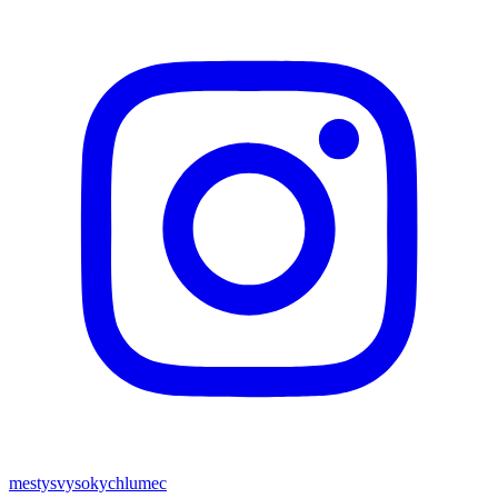
mestysvysokychlumec