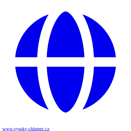
www.vysoky-chlumec.cz