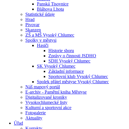
Panská Tisovnice
Bláhova Lhota
Statistické údaje
Hrad
Pivovar
Skanzen
ZŠ a MŠ Vysoký Chlumec
Spolky v městysi
Hasiči
Historie sboru
Zprávy o činnosti JSDHO
SDH Vysoký Chlumec
SK Vysoký Chlumec
Základní informace
Sportovní klub Vysoký Chlumec
Spolek přátel městyse Vysoký Chlumec
Náš mapový portál
E-archiv - Pamětní kniha Městyse
Digitalizované kroniky
Vysokochlumecké listy
Kulturní a sportovní akce
Fotogalerie
Aktuality
Úřad
Kontakty