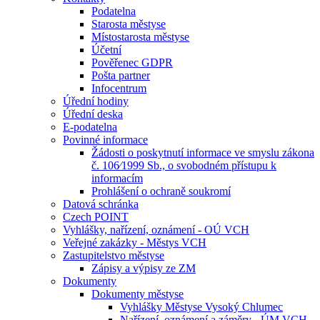
Podatelna
Starosta městyse
Místostarosta městyse
Účetní
Pověřenec GDPR
Pošta partner
Infocentrum
Úřední hodiny
Úřední deska
E-podatelna
Povinné informace
Žádosti o poskytnutí informace ve smyslu zákona
č. 106⁄1999 Sb., o svobodném přístupu k
informacím
Prohlášení o ochraně soukromí
Datová schránka
Czech POINT
Vyhlášky, nařízení, oznámení - OÚ VCH
Veřejné zakázky - Městys VCH
Zastupitelstvo městyse
Zápisy a výpisy ze ZM
Dokumenty
Dokumenty městyse
Vyhlášky Městyse Vysoký Chlumec
Nařízení, oznámení a záměry - ÚM VCH