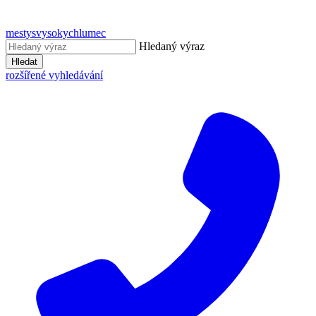
mestysvysokychlumec
Hledaný výraz
Hledat
rozšířené vyhledávání