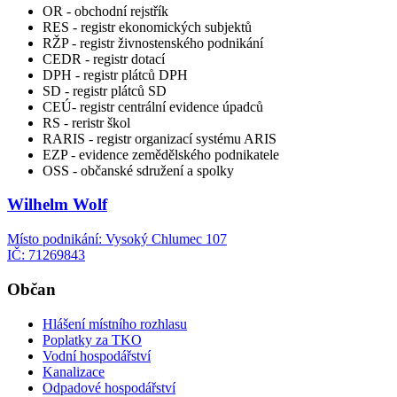
OR - obchodní rejstřík
RES - registr ekonomických subjektů
RŽP - registr živnostenského podnikání
CEDR - registr dotací
DPH - registr plátců DPH
SD - registr plátců SD
CEÚ- registr centrální evidence úpadců
RS - reristr škol
RARIS - registr organizací systému ARIS
EZP - evidence zemědělského podnikatele
OSS - občanské sdružení a spolky
Wilhelm Wolf
Místo podnikání: Vysoký Chlumec 107
IČ: 71269843
Občan
Hlášení místního rozhlasu
Poplatky za TKO
Vodní hospodářství
Kanalizace
Odpadové hospodářství