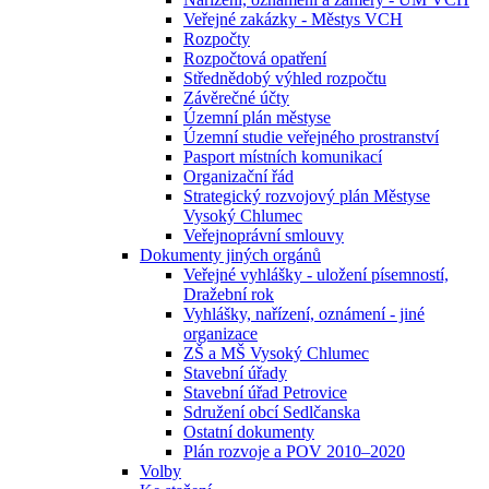
Veřejné zakázky - Městys VCH
Rozpočty
Rozpočtová opatření
Střednědobý výhled rozpočtu
Závěrečné účty
Územní plán městyse
Územní studie veřejného prostranství
Pasport místních komunikací
Organizační řád
Strategický rozvojový plán Městyse
Vysoký Chlumec
Veřejnoprávní smlouvy
Dokumenty jiných orgánů
Veřejné vyhlášky - uložení písemností,
Dražební rok
Vyhlášky, nařízení, oznámení - jiné
organizace
ZŠ a MŠ Vysoký Chlumec
Stavební úřady
Stavební úřad Petrovice
Sdružení obcí Sedlčanska
Ostatní dokumenty
Plán rozvoje a POV 2010–2020
Volby