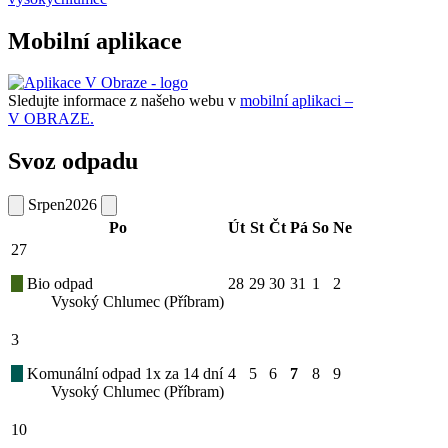
Mobilní aplikace
Sledujte informace z našeho webu v
mobilní aplikaci –
V OBRAZE.
Svoz odpadu
Srpen
2026
Po
Út
St
Čt
Pá
So
Ne
27
Bio odpad
28
29
30
31
1
2
Vysoký Chlumec (Příbram)
3
Komunální odpad 1x za 14 dní
4
5
6
7
8
9
Vysoký Chlumec (Příbram)
10