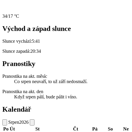
34/17 °C
Východ a západ slunce
Slunce vychází:
5:41
Slunce zapadá:
20:34
Pranostiky
Pranostika na akt. měsíc
Co srpen neuvaří, to už září nedosmaží.
Pranostika na akt. den
Když srpen pálí, bude pálit i víno.
Kalendář
Srpen
2026
Po
Út
St
Čt
Pá
So
Ne