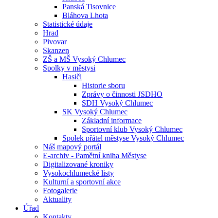
Panská Tisovnice
Bláhova Lhota
Statistické údaje
Hrad
Pivovar
Skanzen
ZŠ a MŠ Vysoký Chlumec
Spolky v městysi
Hasiči
Historie sboru
Zprávy o činnosti JSDHO
SDH Vysoký Chlumec
SK Vysoký Chlumec
Základní informace
Sportovní klub Vysoký Chlumec
Spolek přátel městyse Vysoký Chlumec
Náš mapový portál
E-archiv - Pamětní kniha Městyse
Digitalizované kroniky
Vysokochlumecké listy
Kulturní a sportovní akce
Fotogalerie
Aktuality
Úřad
Kontakty