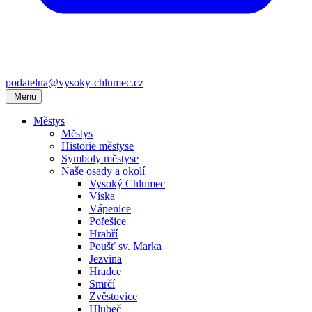
podatelna@vysoky-chlumec.cz
Menu
Městys
Městys
Historie městyse
Symboly městyse
Naše osady a okolí
Vysoký Chlumec
Víska
Vápenice
Pořešice
Hrabří
Poušť sv. Marka
Jezvina
Hradce
Smrčí
Zvěstovice
Hlubeč