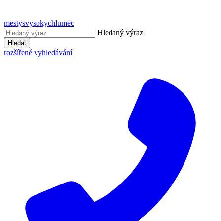
mestysvysokychlumec
Hledaný výraz
Hledat
rozšířené vyhledávání