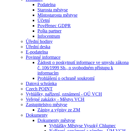
Podatelna
Starosta městyse
Místostarosta městyse
Účetní
Pověřenec GDPR
Pošta partner
Infocentrum
Úřední hodiny
Úřední deska
E-podatelna
Povinné informace
Žádosti o poskytnutí informace ve smyslu zákona
č. 106⁄1999 Sb., o svobodném přístupu k
informacím
Prohlášení o ochraně soukromí
Datová schránka
Czech POINT
Vyhlášky, nařízení, oznámení - OÚ VCH
Veřejné zakázky - Městys VCH
Zastupitelstvo městyse
Zápisy a výpisy ze ZM
Dokumenty
Dokumenty městyse
Vyhlášky Městyse Vysoký Chlumec
Nařízení, oznámení a záměry - ÚM VCH