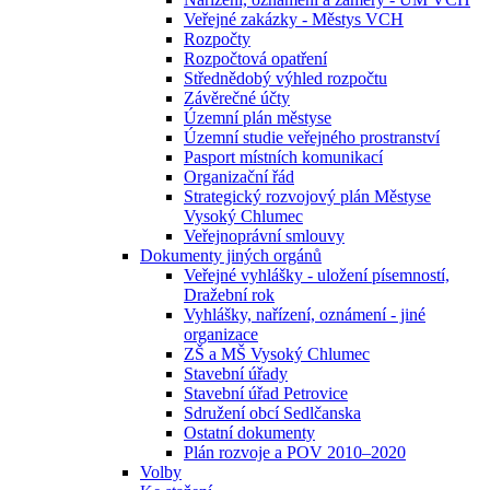
Veřejné zakázky - Městys VCH
Rozpočty
Rozpočtová opatření
Střednědobý výhled rozpočtu
Závěrečné účty
Územní plán městyse
Územní studie veřejného prostranství
Pasport místních komunikací
Organizační řád
Strategický rozvojový plán Městyse
Vysoký Chlumec
Veřejnoprávní smlouvy
Dokumenty jiných orgánů
Veřejné vyhlášky - uložení písemností,
Dražební rok
Vyhlášky, nařízení, oznámení - jiné
organizace
ZŠ a MŠ Vysoký Chlumec
Stavební úřady
Stavební úřad Petrovice
Sdružení obcí Sedlčanska
Ostatní dokumenty
Plán rozvoje a POV 2010–2020
Volby