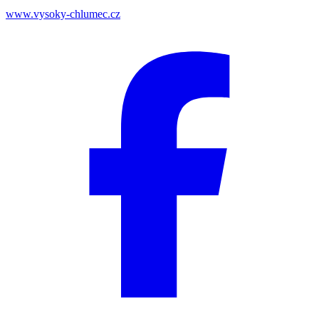
www.vysoky-chlumec.cz