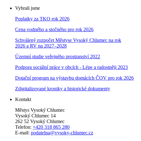
Vybrali jsme
Poplatky za TKO rok 2026
Cena vodného a stočného pro rok 202
6
Schválený rozpočet Městyse Vysoký Chlumec na rok
2026 a RV na 2027–202
8
Územní studie veřejného prostranství 2022
Podpora sociální práce v obcích - Lépe a radostněji 2023
Dotační program na výstavbu domácích ČOV pro rok 2026
Zdigitalizované kroniky a historické dokumenty
Kontakt
Městys Vysoký Chlumec
Vysoký Chlumec 14
262 52 Vysoký Chlumec
Telefon:
+420 318 865 280
E-mail:
podatelna@vysoky-chlumec.cz