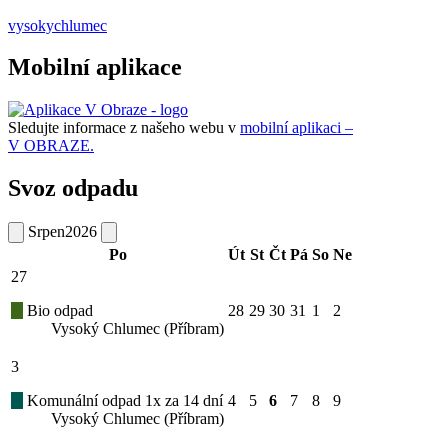
vysokychlumec
Mobilní aplikace
Sledujte informace z našeho webu v
mobilní aplikaci –
V OBRAZE.
Svoz odpadu
Srpen
2026
Po
Út
St
Čt
Pá
So
Ne
27
Bio odpad
28
29
30
31
1
2
Vysoký Chlumec (Příbram)
3
Komunální odpad 1x za 14 dní
4
5
6
7
8
9
Vysoký Chlumec (Příbram)