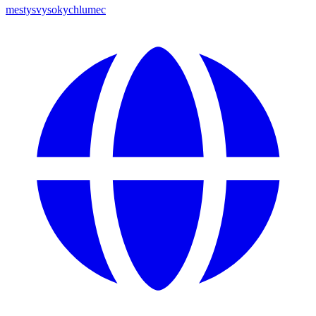
mestysvysokychlumec