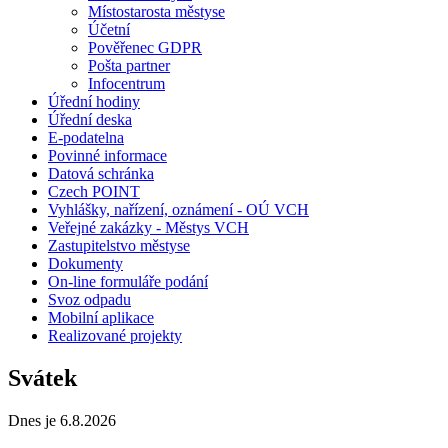
Místostarosta městyse
Účetní
Pověřenec GDPR
Pošta partner
Infocentrum
Úřední hodiny
Úřední deska
E-podatelna
Povinné informace
Datová schránka
Czech POINT
Vyhlášky, nařízení, oznámení - OÚ VCH
Veřejné zakázky - Městys VCH
Zastupitelstvo městyse
Dokumenty
On-line formuláře podání
Svoz odpadu
Mobilní aplikace
Realizované projekty
Svátek
Dnes je 6.8.2026