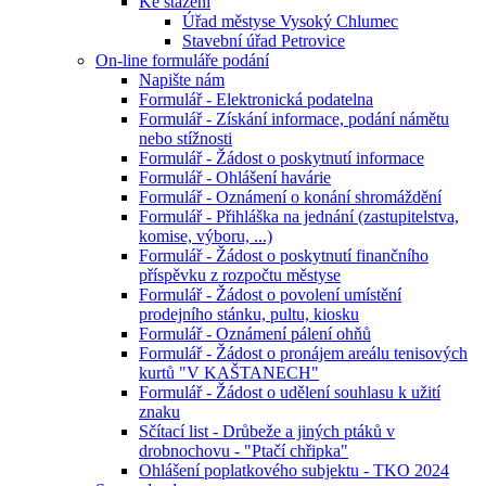
Ke stažení
Úřad městyse Vysoký Chlumec
Stavební úřad Petrovice
On-line formuláře podání
Napište nám
Formulář - Elektronická podatelna
Formulář - Získání informace, podání námětu
nebo stížnosti
Formulář - Žádost o poskytnutí informace
Formulář - Ohlášení havárie
Formulář - Oznámení o konání shromáždění
Formulář - Přihláška na jednání (zastupitelstva,
komise, výboru, ...)
Formulář - Žádost o poskytnutí finančního
příspěvku z rozpočtu městyse
Formulář - Žádost o povolení umístění
prodejního stánku, pultu, kiosku
Formulář - Oznámení pálení ohňů
Formulář - Žádost o pronájem areálu tenisových
kurtů "V KAŠTANECH"
Formulář - Žádost o udělení souhlasu k užití
znaku
Sčítací list - Drůbeže a jiných ptáků v
drobnochovu - "Ptačí chřipka"
Ohlášení poplatkového subjektu - TKO 2024