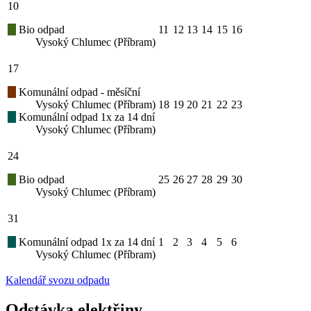
10
Bio odpad
11
12
13
14
15
16
Vysoký Chlumec (Příbram)
17
Komunální odpad - měsíční
Vysoký Chlumec (Příbram)
18
19
20
21
22
23
Komunální odpad 1x za 14 dní
Vysoký Chlumec (Příbram)
24
Bio odpad
25
26
27
28
29
30
Vysoký Chlumec (Příbram)
31
Komunální odpad 1x za 14 dní
1
2
3
4
5
6
Vysoký Chlumec (Příbram)
Kalendář svozu odpadu
Odstávka elektřiny