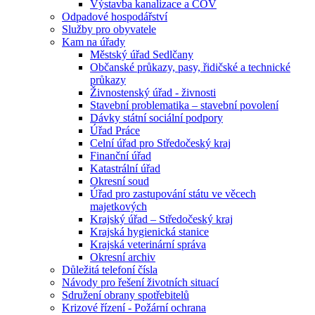
Výstavba kanalizace a ČOV
Odpadové hospodářství
Služby pro obyvatele
Kam na úřady
Městský úřad Sedlčany
Občanské průkazy, pasy, řidičské a technické
průkazy
Živnostenský úřad - živnosti
Stavební problematika – stavební povolení
Dávky státní sociální podpory
Úřad Práce
Celní úřad pro Středočeský kraj
Finanční úřad
Katastrální úřad
Okresní soud
Úřad pro zastupování státu ve věcech
majetkových
Krajský úřad – Středočeský kraj
Krajská hygienická stanice
Krajská veterinární správa
Okresní archiv
Důležitá telefoní čísla
Návody pro řešení životních situací
Sdružení obrany spotřebitelů
Krizové řízení - Požární ochrana