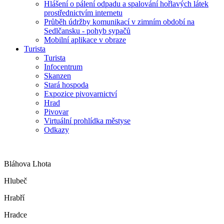
Hlášení o pálení odpadu a spalování hořlavých látek
prostřednictvím internetu
Průběh údržby komunikací v zimním období na
Sedlčansku - pohyb sypačů
Mobilní aplikace v obraze
Turista
Turista
Infocentrum
Skanzen
Stará hospoda
Expozice pivovarnictví
Hrad
Pivovar
Virtuální prohlídka městyse
Odkazy
Bláhova Lhota
Hlubeč
Hrabří
Hradce