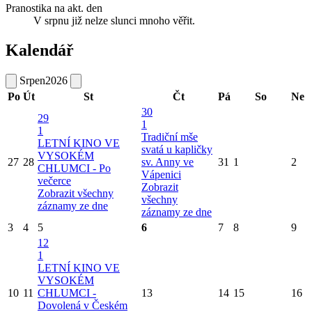
Pranostika na akt. den
V srpnu již nelze slunci mnoho věřit.
Kalendář
Srpen
2026
Po
Út
St
Čt
Pá
So
Ne
30
29
1
1
Tradiční mše
LETNÍ KINO VE
svatá u kapličky
VYSOKÉM
27
28
sv. Anny ve
31
1
2
CHLUMCI - Po
Vápenici
večerce
Zobrazit
Zobrazit všechny
všechny
záznamy ze dne
záznamy ze dne
3
4
5
6
7
8
9
12
1
LETNÍ KINO VE
VYSOKÉM
10
11
CHLUMCI -
13
14
15
16
Dovolená v Českém