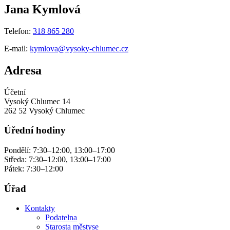
Jana Kymlová
Telefon:
318 865 280
E-mail:
kymlova@vysoky-chlumec.cz
Adresa
Účetní
Vysoký Chlumec 14
262 52 Vysoký Chlumec
Úřední hodiny
Pondělí: 7:30–12:00, 13:00–17:00
Středa: 7:30–12:00, 13:00–17:00
Pátek: 7:30–12:00
Úřad
Kontakty
Podatelna
Starosta městyse