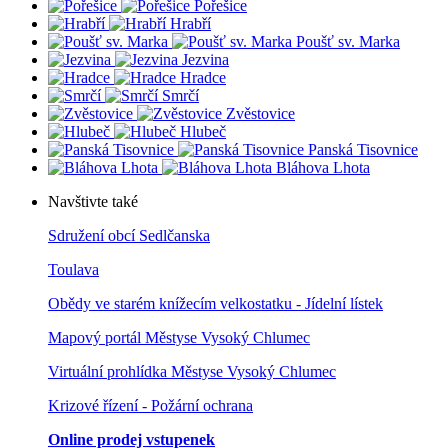
Pořešice
Hrabří
Poušť sv. Marka
Jezvina
Hradce
Smrčí
Zvěstovice
Hlubeč
Panská Tisovnice
Bláhova Lhota
Navštivte také
Sdružení obcí Sedlčanska
Toulava
Obědy ve starém knížecím velkostatku - Jídelní lístek
Mapový portál Městyse Vysoký Chlumec
Virtuální prohlídka Městyse Vysoký Chlumec
Krizové řízení - Požární ochrana
Online prodej vstupenek