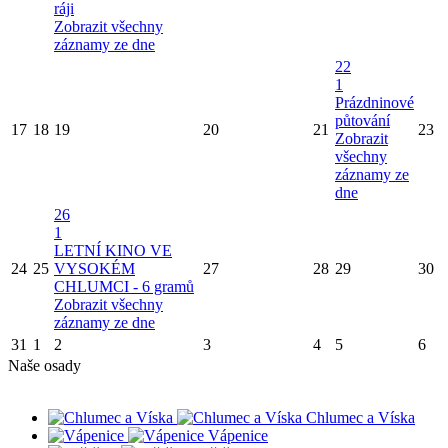
ráji
Zobrazit všechny
záznamy ze dne
22
1
Prázdninové
půtování
17
18
19
20
21
23
Zobrazit
všechny
záznamy ze
dne
26
1
LETNÍ KINO VE
24
25
VYSOKÉM
27
28
29
30
CHLUMCI - 6 gramů
Zobrazit všechny
záznamy ze dne
31
1
2
3
4
5
6
Naše osady
Chlumec a Víska
Vápenice