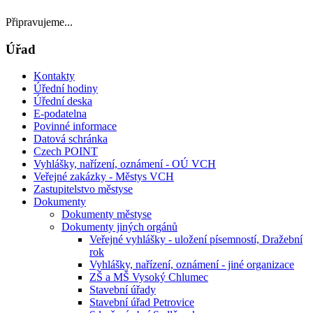
Připravujeme...
Úřad
Kontakty
Úřední hodiny
Úřední deska
E-podatelna
Povinné informace
Datová schránka
Czech POINT
Vyhlášky, nařízení, oznámení - OÚ VCH
Veřejné zakázky - Městys VCH
Zastupitelstvo městyse
Dokumenty
Dokumenty městyse
Dokumenty jiných orgánů
Veřejné vyhlášky - uložení písemností, Dražební
rok
Vyhlášky, nařízení, oznámení - jiné organizace
ZŠ a MŠ Vysoký Chlumec
Stavební úřady
Stavební úřad Petrovice