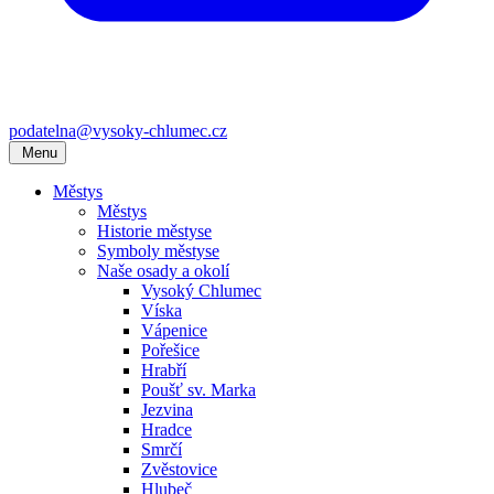
podatelna@vysoky-chlumec.cz
Menu
Městys
Městys
Historie městyse
Symboly městyse
Naše osady a okolí
Vysoký Chlumec
Víska
Vápenice
Pořešice
Hrabří
Poušť sv. Marka
Jezvina
Hradce
Smrčí
Zvěstovice
Hlubeč