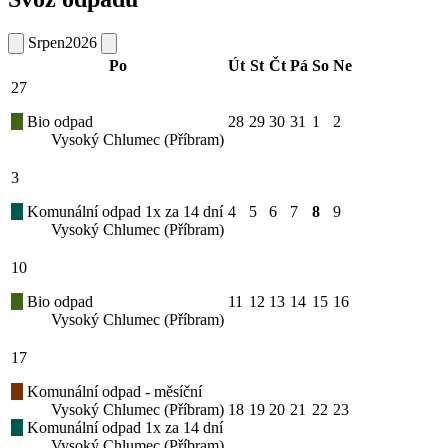
Srpen
2026
Po
Út
St
Čt
Pá
So
Ne
27
Bio odpad
28
29
30
31
1
2
Vysoký Chlumec (Příbram)
3
Komunální odpad 1x za 14 dní
4
5
6
7
8
9
Vysoký Chlumec (Příbram)
10
Bio odpad
11
12
13
14
15
16
Vysoký Chlumec (Příbram)
17
Komunální odpad - měsíční
Vysoký Chlumec (Příbram)
18
19
20
21
22
23
Komunální odpad 1x za 14 dní
Vysoký Chlumec (Příbram)