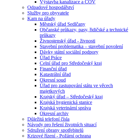
Výstavba kanalizace a ČOV
Odpadové hospodářství
Služby pro obyvatele
Kam na úřady
Městský úřad Sedlčany
Občanské průkazy, pasy, řidičské a technické
průkazy
Živnostenský úřad - živnosti
Stavební problematika – stavební povolení
Dávky státní sociální podpory
Úřad Práce
Celní úřad pro Středočeský kraj
Finanční úřad
Katastrální úřad
Okresní soud
Úřad pro zastupování státu ve věcech
majetkových
Krajský úřad – Středočeský kraj
Krajská hygienická stanice
Krajská veterinární správa
Okresní archiv
Důležitá telefoní čísla
Návody pro řešení životních situací
Sdružení obrany spotřebitelů
Krizové řízení - Požární ochrana