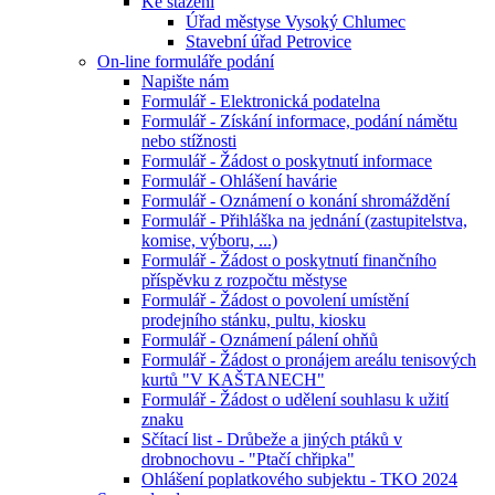
Ke stažení
Úřad městyse Vysoký Chlumec
Stavební úřad Petrovice
On-line formuláře podání
Napište nám
Formulář - Elektronická podatelna
Formulář - Získání informace, podání námětu
nebo stížnosti
Formulář - Žádost o poskytnutí informace
Formulář - Ohlášení havárie
Formulář - Oznámení o konání shromáždění
Formulář - Přihláška na jednání (zastupitelstva,
komise, výboru, ...)
Formulář - Žádost o poskytnutí finančního
příspěvku z rozpočtu městyse
Formulář - Žádost o povolení umístění
prodejního stánku, pultu, kiosku
Formulář - Oznámení pálení ohňů
Formulář - Žádost o pronájem areálu tenisových
kurtů "V KAŠTANECH"
Formulář - Žádost o udělení souhlasu k užití
znaku
Sčítací list - Drůbeže a jiných ptáků v
drobnochovu - "Ptačí chřipka"
Ohlášení poplatkového subjektu - TKO 2024