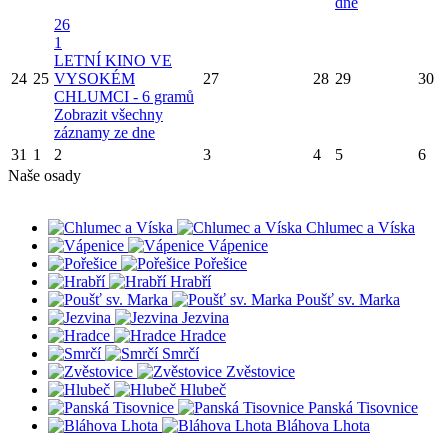
dne
26
1
LETNÍ KINO VE
24
25
VYSOKÉM
27
28
29
30
CHLUMCI - 6 gramů
Zobrazit všechny
záznamy ze dne
31
1
2
3
4
5
6
Naše osady
Chlumec a Víska
Vápenice
Pořešice
Hrabří
Poušť sv. Marka
Jezvina
Hradce
Smrčí
Zvěstovice
Hlubeč
Panská Tisovnice
Bláhova Lhota