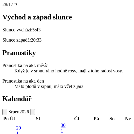
28/17 °C
Východ a západ slunce
Slunce vychází:
5:43
Slunce zapadá:
20:33
Pranostiky
Pranostika na akt. měsíc
Když je v srpnu ráno hodně rosy, mají z toho radost vosy.
Pranostika na akt. den
Málo plodů v srpnu, málo včel z jara.
Kalendář
Srpen
2026
Po
Út
St
Čt
Pá
So
Ne
30
29
1
1