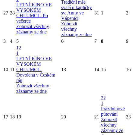
Tradiční mše
LETNÍ KINO VE
svatá u kapličky
VYSOKÉM
27
28
sv. Anny ve
31
1
2
CHLUMCI - Po
Vápenici
večerce
Zobrazit
Zobrazit všechny
všechny
záznamy ze dne
záznamy ze dne
3
4
5
6
7
8
9
12
1
LETNÍ KINO VE
VYSOKÉM
10
11
CHLUMCI -
13
14
15
16
Dovolená v Českém
ráji
Zobrazit všechny
záznamy ze dne
22
1
Prázdninové
půtování
17
18
19
20
21
23
Zobrazit
všechny
záznamy ze