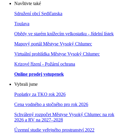
Navštivte také
Sdružení obcí Sedlčanska
Toulava
Obědy ve starém knížecím velkostatku - Jídelní lístek
Mapový portál Městyse Vysoký Chlumec
Virtuální prohlídka Městyse Vysoký Chlumec
Krizové řízení - Požární ochrana
Online prodej vstupenek
Vybrali jsme
Poplatky za TKO rok 2026
Cena vodného a stočného pro rok 202
6
Schválený rozpočet Městyse Vysoký Chlumec na rok
2026 a RV na 2027–202
8
Územní studie veřejného prostranství 2022