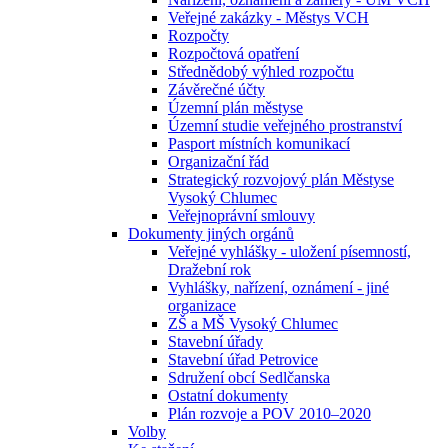
Veřejné zakázky - Městys VCH
Rozpočty
Rozpočtová opatření
Střednědobý výhled rozpočtu
Závěrečné účty
Územní plán městyse
Územní studie veřejného prostranství
Pasport místních komunikací
Organizační řád
Strategický rozvojový plán Městyse
Vysoký Chlumec
Veřejnoprávní smlouvy
Dokumenty jiných orgánů
Veřejné vyhlášky - uložení písemností,
Dražební rok
Vyhlášky, nařízení, oznámení - jiné
organizace
ZŠ a MŠ Vysoký Chlumec
Stavební úřady
Stavební úřad Petrovice
Sdružení obcí Sedlčanska
Ostatní dokumenty
Plán rozvoje a POV 2010–2020
Volby