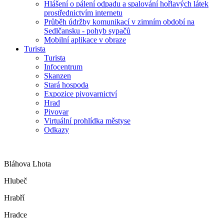
Hlášení o pálení odpadu a spalování hořlavých látek
prostřednictvím internetu
Průběh údržby komunikací v zimním období na
Sedlčansku - pohyb sypačů
Mobilní aplikace v obraze
Turista
Turista
Infocentrum
Skanzen
Stará hospoda
Expozice pivovarnictví
Hrad
Pivovar
Virtuální prohlídka městyse
Odkazy
Bláhova Lhota
Hlubeč
Hrabří
Hradce