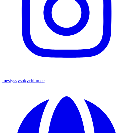
mestysvysokychlumec