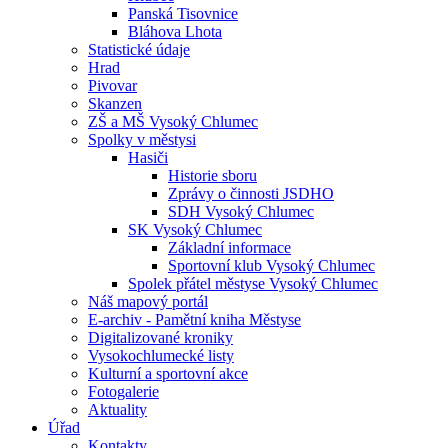
Panská Tisovnice
Bláhova Lhota
Statistické údaje
Hrad
Pivovar
Skanzen
ZŠ a MŠ Vysoký Chlumec
Spolky v městysi
Hasiči
Historie sboru
Zprávy o činnosti JSDHO
SDH Vysoký Chlumec
SK Vysoký Chlumec
Základní informace
Sportovní klub Vysoký Chlumec
Spolek přátel městyse Vysoký Chlumec
Náš mapový portál
E-archiv - Pamětní kniha Městyse
Digitalizované kroniky
Vysokochlumecké listy
Kulturní a sportovní akce
Fotogalerie
Aktuality
Úřad
Kontakty