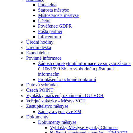
Podatelna
Starosta městyse
Místostarosta městyse
Účetní
Pověřenec GDPR
Pošta partner
Infocentrum
Úřední hodiny
Úřední deska
E-podatelna
Povinné informace
Žádosti o poskytnutí informace ve smyslu zákona
č. 106⁄1999 Sb., o svobodném přístupu k
informacím
Prohlášení o ochraně soukromí
Datová schránka
Czech POINT
Vyhlášky, nařízení, oznámení - OÚ VCH
Veřejné zakázky - Městys VCH
Zastupitelstvo městyse
Zápisy a výpisy ze ZM
Dokumenty
Dokumenty městyse
Vyhlášky Městyse Vysoký Chlumec
Nařízení, oznámení a záměry - ÚM VCH