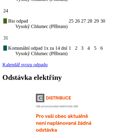
24
Bio odpad
25
26
27
28
29
30
Vysoký Chlumec (Příbram)
31
Komunální odpad 1x za 14 dní
1
2
3
4
5
6
Vysoký Chlumec (Příbram)
Kalendář svozu odpadu
Odstávka elektřiny