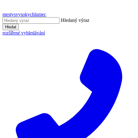
mestysvysokychlumec
Hledaný výraz
Hledat
rozšířené vyhledávání