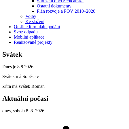
Sdružení obcí Sedlčanska
Ostatní dokumenty
Plán rozvoje a POV 2010–2020
Volby
Ke stažení
On-line formuláře podání
Svoz odpadu
Mobilní aplikace
Realizované projekty
Svátek
Dnes je 8.8.2026
Svátek má
Soběslav
Zítra má svátek
Roman
Aktuální počasí
dnes, sobota 8. 8. 2026