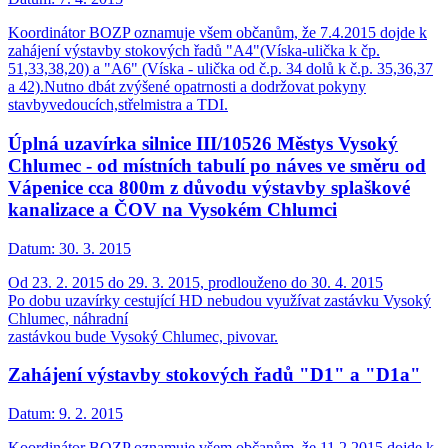
Koordinátor BOZP oznamuje všem občanům, že 7.4.2015 dojde k
zahájení výstavby stokových řadů "A4"(Víska-ulička k čp.
51,33,38,20) a "A6" (Víska - ulička od č.p. 34 dolů k č.p. 35,36,37
a 42).Nutno dbát zvýšené opatrnosti a dodržovat pokyny
stavbyvedoucích,střelmistra a TDI.
Úplná uzavírka silnice III/10526 Městys Vysoký
Chlumec - od místních tabulí po náves ve směru od
Vápenice cca 800m z důvodu výstavby splaškové
kanalizace a ČOV na Vysokém Chlumci
Datum:
30. 3. 2015
Od 23. 2. 2015 do 29. 3. 2015, prodlouženo do 30. 4. 2015
Po dobu uzavírky cestující HD nebudou využívat zastávku Vysoký
Chlumec, náhradní
zastávkou bude Vysoký Chlumec, pivovar.
Zahájení výstavby stokových řadů "D1" a "D1a"
Datum:
9. 2. 2015
Koordinátor BOZP oznamuje všem občanům, že 11.2.2015 dojde k