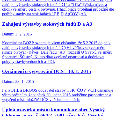
zahájení výstavby stokových řadů "D1" a "D1a" (Víska náves a
okolí) ve směru cesta k pivovaru.Trhací práce probíhají průběžně dle
potřeby stavby na stok.řadách "F,B,D,A(ČOV),A3.
Zahájení výstavby stokových řádů D a A3
Datum:
3. 2. 2015
Koordinátor BOZP oznamuje všem občanům, že 5.2.2015 dojde k
zahájení výstavby stokových řadů "D"(Hlaváčkovka) ve směru
silnice pivovar - náves. Dále řadu "A3" rozcestí U Svatků ve směru
Sportareál Šťastný. Nutno dbát zvýšené opatrnosti a dodržovat
pokyny stavbyvedoucích a TDI.
Oznámení o vytyčování DČS - 30. 1. 2015
Datum:
23. 1. 2015
Fa. POHL a BROOS dodavatel stavby TSK+ČOV VCH oznamuje
všem občanům, že v pátek 30. ledna 2015 proběhne pasportizace a
vytyčení místa uložiště DČS v těchto lokalitách:
Úplná uzavírka místní komunikace obec Vysoký
Chlumec, parc. č. 664/2 a 681 vše v k.ú. Vysoký