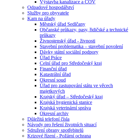
Výstavba kanalizace a ČOV
Odpadové hospodářství
Služby pro obyvatele
Kam na úřady
Městský úřad Sedlčany
Občanské průkazy, pasy, řidičské a technické
průkazy
Živnostenský úřad - živnosti
Stavební problematika – stavební povolení
Dávky státní sociální podpory
Úřad Práce
Celní úřad pro Středočeský kraj
Finanční úřad
Katastrální úřad
Okresní soud
Úřad pro zastupování státu ve věcech
majetkových
Krajský úřad – Středočeský kraj
Krajská hygienická stanice
Krajská veterinární správa
Okresní archiv
Důležitá telefoní čísla
Návody pro řešení životních situací
Sdružení obrany spotřebitelů
Krizové řízení - Požární ochrana