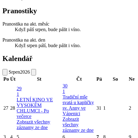
Pranostiky
Pranostika na akt. měsíc
Když pálí srpen, bude pálit i víno.
Pranostika na akt. den
Když srpen pálí, bude pálit i víno.
Kalendář
Srpen
2026
Po
Út
St
Čt
Pá
So
Ne
30
29
1
1
Tradiční mše
LETNÍ KINO VE
svatá u kapličky
VYSOKÉM
27
28
sv. Anny ve
31
1
2
CHLUMCI - Po
Vápenici
večerce
Zobrazit
Zobrazit všechny
všechny
záznamy ze dne
záznamy ze dne
3
4
5
6
7
8
9