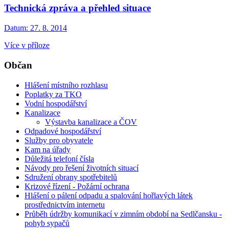
Technická zpráva a přehled situace
Datum:
27. 8. 2014
Více v příloze
Občan
Hlášení místního rozhlasu
Poplatky za TKO
Vodní hospodářství
Kanalizace
Výstavba kanalizace a ČOV
Odpadové hospodářství
Služby pro obyvatele
Kam na úřady
Důležitá telefoní čísla
Návody pro řešení životních situací
Sdružení obrany spotřebitelů
Krizové řízení - Požární ochrana
Hlášení o pálení odpadu a spalování hořlavých látek
prostřednictvím internetu
Průběh údržby komunikací v zimním období na Sedlčansku -
pohyb sypačů