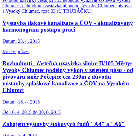
Po dobu uzavírky cestující HD nebudou využívat zastávku Vysoký
Chlumec, náhradními zastávkami budou: Vysoký Chlumec, pivovar
a Vysoký Chlumec, rozc.03 (U TRUBÁČKU).
Výstavba tlakové kanalizace a ČOV - aktualizovaný
harmonogram postupu prací
Datum:
23. 4. 2015
Více v příloze
Rozhodnutí - částečná uzavírka silnice II/105 Městys
Vysoký Chlumec podélný výkop v zeleném pásu - od
pivovaru směr Počepice cca 230m z důvodu
výstavby splaškové kanalizace a ČOV na Vysokém
Chlumci
Datum:
16. 4. 2015
Od 16. 4. 2015 do 30. 6. 2015
Zahájení výstavby stokových řadů "A4" a "A6"
Datum:
7. 4. 2015