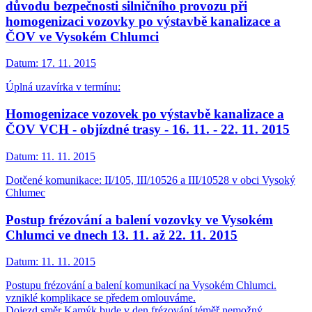
důvodu bezpečnosti silničního provozu při
homogenizaci vozovky po výstavbě kanalizace a
ČOV ve Vysokém Chlumci
Datum:
17. 11. 2015
Úplná uzavírka v termínu:
Homogenizace vozovek po výstavbě kanalizace a
ČOV VCH - objízdné trasy - 16. 11. - 22. 11. 2015
Datum:
11. 11. 2015
Dotčené komunikace: II/105, III/10526 a III/10528 v obci Vysoký
Chlumec
Postup frézování a balení vozovky ve Vysokém
Chlumci ve dnech 13. 11. až 22. 11. 2015
Datum:
11. 11. 2015
Postupu frézování a balení komunikací na Vysokém Chlumci.
vzniklé komplikace se předem omlouváme.
Dojezd směr Kamýk bude v den frézování téměř nemožný.