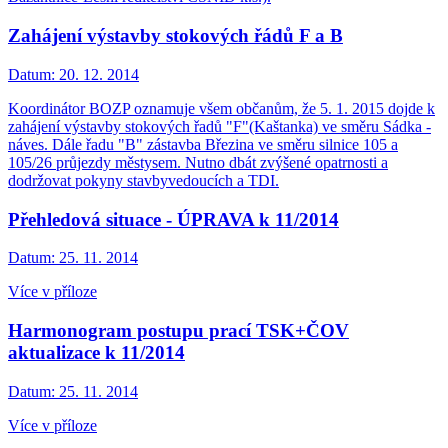
Zahájení výstavby stokových řádů F a B
Datum:
20. 12. 2014
Koordinátor BOZP oznamuje všem občanům, že 5. 1. 2015 dojde k
zahájení výstavby stokových řadů "F"(Kaštanka) ve směru Sádka -
náves. Dále řadu "B" zástavba Březina ve směru silnice 105 a
105/26 průjezdy městysem. Nutno dbát zvýšené opatrnosti a
dodržovat pokyny stavbyvedoucích a TDI.
Přehledová situace - ÚPRAVA k 11/2014
Datum:
25. 11. 2014
Více v příloze
Harmonogram postupu prací TSK+ČOV
aktualizace k 11/2014
Datum:
25. 11. 2014
Více v příloze