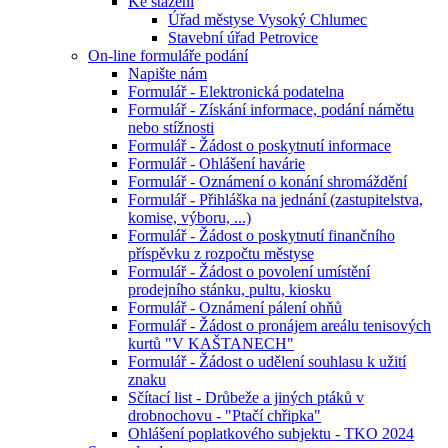
Ke stažení
Úřad městyse Vysoký Chlumec
Stavební úřad Petrovice
On-line formuláře podání
Napište nám
Formulář - Elektronická podatelna
Formulář - Získání informace, podání námětu
nebo stížnosti
Formulář - Žádost o poskytnutí informace
Formulář - Ohlášení havárie
Formulář - Oznámení o konání shromáždění
Formulář - Přihláška na jednání (zastupitelstva,
komise, výboru, ...)
Formulář - Žádost o poskytnutí finančního
příspěvku z rozpočtu městyse
Formulář - Žádost o povolení umístění
prodejního stánku, pultu, kiosku
Formulář - Oznámení pálení ohňů
Formulář - Žádost o pronájem areálu tenisových
kurtů "V KAŠTANECH"
Formulář - Žádost o udělení souhlasu k užití
znaku
Sčítací list - Drůbeže a jiných ptáků v
drobnochovu - "Ptačí chřipka"
Ohlášení poplatkového subjektu - TKO 2024