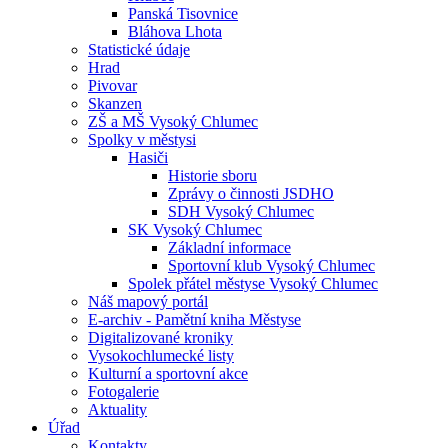
Panská Tisovnice
Bláhova Lhota
Statistické údaje
Hrad
Pivovar
Skanzen
ZŠ a MŠ Vysoký Chlumec
Spolky v městysi
Hasiči
Historie sboru
Zprávy o činnosti JSDHO
SDH Vysoký Chlumec
SK Vysoký Chlumec
Základní informace
Sportovní klub Vysoký Chlumec
Spolek přátel městyse Vysoký Chlumec
Náš mapový portál
E-archiv - Pamětní kniha Městyse
Digitalizované kroniky
Vysokochlumecké listy
Kulturní a sportovní akce
Fotogalerie
Aktuality
Úřad
Kontakty