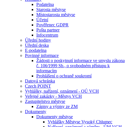
Podatelna
Starosta městyse
Místostarosta městyse
Účetní
Pověřenec GDPR
Pošta partner
Infocentrum
Úřední hodiny
Úřední deska
E-podatelna
Povinné informace
Žádosti o poskytnutí informace ve smyslu zákona
č. 106⁄1999 Sb., o svobodném přístupu k
informacím
Prohlášení o ochraně soukromí
Datová schránka
Czech POINT
Vyhlášky, nařízení, oznámení - OÚ VCH
Veřejné zakázky - Městys VCH
Zastupitelstvo městyse
Zápisy a výpisy ze ZM
Dokumenty
Dokumenty městyse
Vyhlášky Městyse Vysoký Chlumec
Nařízení, oznámení a záměry - ÚM VCH