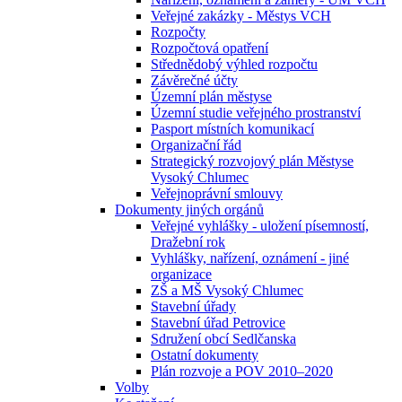
Veřejné zakázky - Městys VCH
Rozpočty
Rozpočtová opatření
Střednědobý výhled rozpočtu
Závěrečné účty
Územní plán městyse
Územní studie veřejného prostranství
Pasport místních komunikací
Organizační řád
Strategický rozvojový plán Městyse
Vysoký Chlumec
Veřejnoprávní smlouvy
Dokumenty jiných orgánů
Veřejné vyhlášky - uložení písemností,
Dražební rok
Vyhlášky, nařízení, oznámení - jiné
organizace
ZŠ a MŠ Vysoký Chlumec
Stavební úřady
Stavební úřad Petrovice
Sdružení obcí Sedlčanska
Ostatní dokumenty
Plán rozvoje a POV 2010–2020
Volby