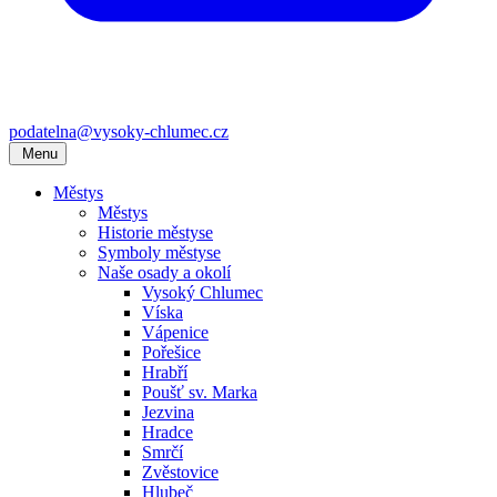
podatelna@vysoky-chlumec.cz
Menu
Městys
Městys
Historie městyse
Symboly městyse
Naše osady a okolí
Vysoký Chlumec
Víska
Vápenice
Pořešice
Hrabří
Poušť sv. Marka
Jezvina
Hradce
Smrčí
Zvěstovice
Hlubeč