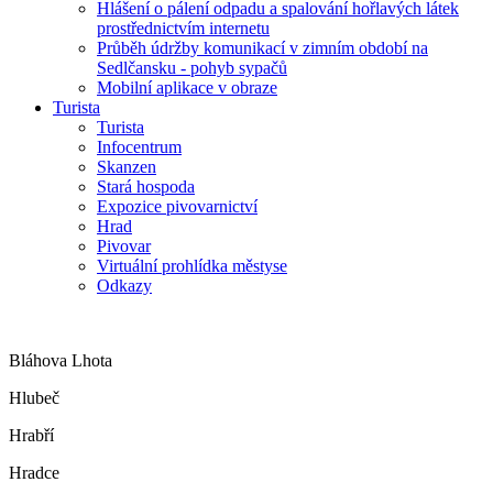
Hlášení o pálení odpadu a spalování hořlavých látek
prostřednictvím internetu
Průběh údržby komunikací v zimním období na
Sedlčansku - pohyb sypačů
Mobilní aplikace v obraze
Turista
Turista
Infocentrum
Skanzen
Stará hospoda
Expozice pivovarnictví
Hrad
Pivovar
Virtuální prohlídka městyse
Odkazy
Bláhova Lhota
Hlubeč
Hrabří
Hradce