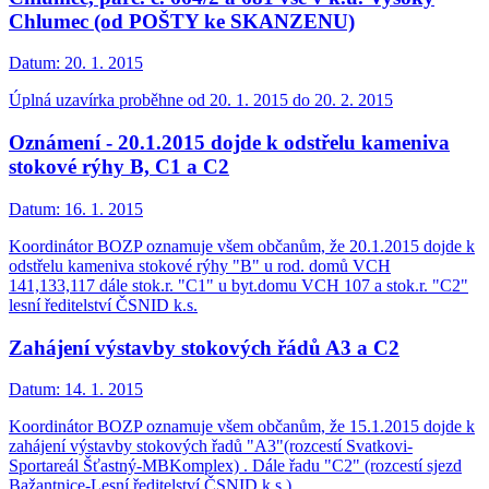
Chlumec (od POŠTY ke SKANZENU)
Datum:
20. 1. 2015
Úplná uzavírka proběhne od 20. 1. 2015 do 20. 2. 2015
Oznámení - 20.1.2015 dojde k odstřelu kameniva
stokové rýhy B, C1 a C2
Datum:
16. 1. 2015
Koordinátor BOZP oznamuje všem občanům, že 20.1.2015 dojde k
odstřelu kameniva stokové rýhy "B" u rod. domů VCH
141,133,117 dále stok.r. "C1" u byt.domu VCH 107 a stok.r. "C2"
lesní ředitelství ČSNID k.s.
Zahájení výstavby stokových řádů A3 a C2
Datum:
14. 1. 2015
Koordinátor BOZP oznamuje všem občanům, že 15.1.2015 dojde k
zahájení výstavby stokových řadů "A3"(rozcestí Svatkovi-
Sportareál Šťastný-MBKomplex) . Dále řadu "C2" (rozcestí sjezd
Bažantnice-Lesní ředitelství ČSNID k.s.).