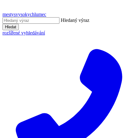
mestysvysokychlumec
Hledaný výraz
Hledat
rozšířené vyhledávání