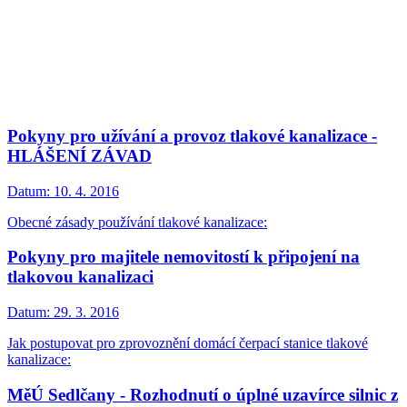
Pokyny pro užívání a provoz tlakové kanalizace -
HLÁŠENÍ ZÁVAD
Datum:
10. 4. 2016
Obecné zásady používání tlakové kanalizace:
Pokyny pro majitele nemovitostí k připojení na
tlakovou kanalizaci
Datum:
29. 3. 2016
Jak postupovat pro zprovoznění domácí čerpací stanice tlakové
kanalizace:
MěÚ Sedlčany - Rozhodnutí o úplné uzavírce silnic z