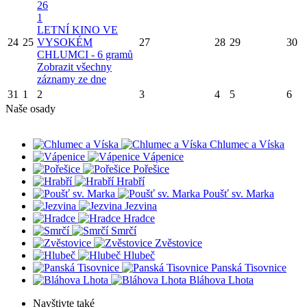
26
1
LETNÍ KINO VE
24
25
VYSOKÉM
27
28
29
30
CHLUMCI - 6 gramů
Zobrazit všechny
záznamy ze dne
31
1
2
3
4
5
6
Naše osady
Chlumec a Víska
Vápenice
Pořešice
Hrabří
Poušť sv. Marka
Jezvina
Hradce
Smrčí
Zvěstovice
Hlubeč
Panská Tisovnice
Bláhova Lhota
Navštivte také