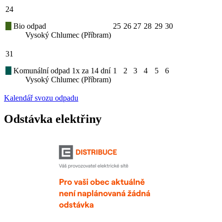
24
Bio odpad
25
26
27
28
29
30
Vysoký Chlumec (Příbram)
31
Komunální odpad 1x za 14 dní
1
2
3
4
5
6
Vysoký Chlumec (Příbram)
Kalendář svozu odpadu
Odstávka elektřiny