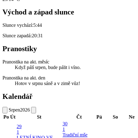
Východ a západ slunce
Slunce vychází:
5:44
Slunce zapadá:
20:31
Pranostiky
Pranostika na akt. měsíc
Když pálí srpen, bude pálit i víno.
Pranostika na akt. den
Hotov v srpnu sáně a v zimě vůz!
Kalendář
Srpen
2026
Po
Út
St
Čt
Pá
So
Ne
30
29
1
1
Tradiční mše
LETNÍ KINO VE