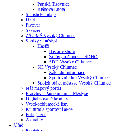
Panská Tisovnice
Bláhova Lhota
Statistické údaje
Hrad
Pivovar
Skanzen
ZŠ a MŠ Vysoký Chlumec
Spolky v městysi
Hasiči
Historie sboru
Zprávy o činnosti JSDHO
SDH Vysoký Chlumec
SK Vysoký Chlumec
Základní informace
Sportovní klub Vysoký Chlumec
Spolek přátel městyse Vysoký Chlumec
Náš mapový portál
E-archiv - Pamětní kniha Městyse
Digitalizované kroniky
Vysokochlumecké listy
Kulturní a sportovní akce
Fotogalerie
Aktuality
Úřad
Kontakty