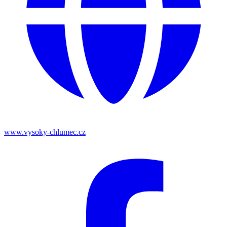
www.vysoky-chlumec.cz