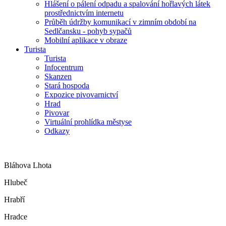
Hlášení o pálení odpadu a spalování hořlavých látek
prostřednictvím internetu
Průběh údržby komunikací v zimním období na
Sedlčansku - pohyb sypačů
Mobilní aplikace v obraze
Turista
Turista
Infocentrum
Skanzen
Stará hospoda
Expozice pivovarnictví
Hrad
Pivovar
Virtuální prohlídka městyse
Odkazy
Bláhova Lhota
Hlubeč
Hrabří
Hradce