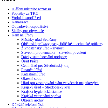
Hlášení místního rozhlasu
Poplatky za TKO
Vodní hospodářství
Kanalizace
Odpadové hospodářství
Služby pro obyvatele
Kam na úřady
Městský úřad Sedlčany
Občanské průkazy, pasy, řidičské a technické průkazy
Živnostenský úřad - živnosti
Stavební problematika – stavební povolení
Dávky státní sociální podpory
Úřad Práce
Celní úřad pro Středočeský kraj
Finanční úřad
Katastrální úřad
Okresní soud
Úřad pro zastupování státu ve věcech majetkových
Krajský úřad – Středočeský kraj
Krajská hygienická stanice
Krajská veterinární správa
Okresní archiv
Důležitá telefoní čísla