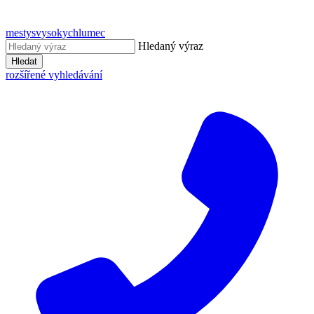
mestysvysokychlumec
Hledaný výraz
Hledat
rozšířené vyhledávání