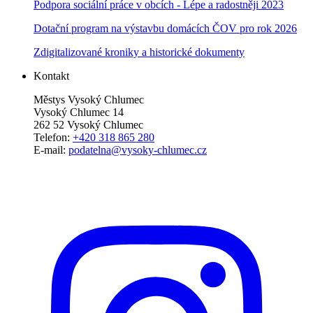
Podpora sociální práce v obcích - Lépe a radostněji 2023
Dotační program na výstavbu domácích ČOV pro rok 2026
Zdigitalizované kroniky a historické dokumenty
Kontakt
Městys Vysoký Chlumec
Vysoký Chlumec 14
262 52 Vysoký Chlumec
Telefon:
+420 318 865 280
E-mail:
podatelna@vysoky-chlumec.cz