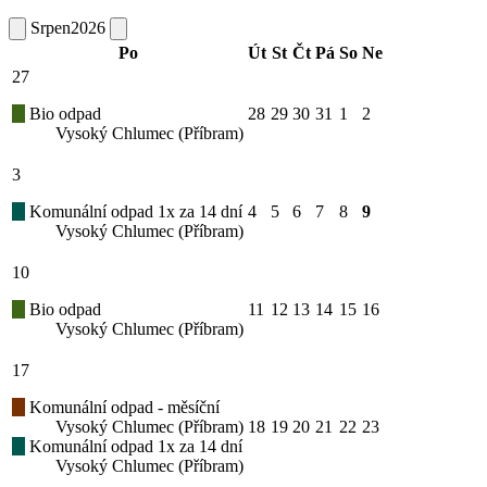
Srpen
2026
Po
Út
St
Čt
Pá
So
Ne
27
Bio odpad
28
29
30
31
1
2
Vysoký Chlumec (Příbram)
3
Komunální odpad 1x za 14 dní
4
5
6
7
8
9
Vysoký Chlumec (Příbram)
10
Bio odpad
11
12
13
14
15
16
Vysoký Chlumec (Příbram)
17
Komunální odpad - měsíční
Vysoký Chlumec (Příbram)
18
19
20
21
22
23
Komunální odpad 1x za 14 dní
Vysoký Chlumec (Příbram)