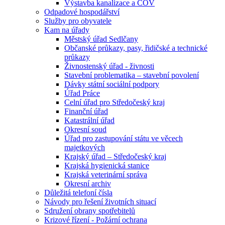
Výstavba kanalizace a ČOV
Odpadové hospodářství
Služby pro obyvatele
Kam na úřady
Městský úřad Sedlčany
Občanské průkazy, pasy, řidičské a technické
průkazy
Živnostenský úřad - živnosti
Stavební problematika – stavební povolení
Dávky státní sociální podpory
Úřad Práce
Celní úřad pro Středočeský kraj
Finanční úřad
Katastrální úřad
Okresní soud
Úřad pro zastupování státu ve věcech
majetkových
Krajský úřad – Středočeský kraj
Krajská hygienická stanice
Krajská veterinární správa
Okresní archiv
Důležitá telefoní čísla
Návody pro řešení životních situací
Sdružení obrany spotřebitelů
Krizové řízení - Požární ochrana