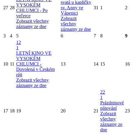
svatá u kapličky
VYSOKÉM
27
28
sv. Anny ve
31
1
2
CHLUMCI - Po
Vápenici
večerce
Zobrazit
Zobrazit všechny
všechny
záznamy ze dne
záznamy ze dne
3
4
5
6
7
8
9
12
1
LETNÍ KINO VE
VYSOKÉM
10
11
CHLUMCI -
13
14
15
16
Dovolená v Českém
ráji
Zobrazit všechny
záznamy ze dne
22
1
Prázdninové
půtování
17
18
19
20
21
23
Zobrazit
všechny
záznamy ze
dne