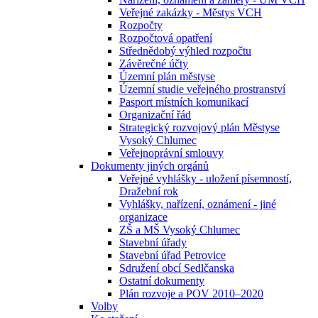
Veřejné zakázky - Městys VCH
Rozpočty
Rozpočtová opatření
Střednědobý výhled rozpočtu
Závěrečné účty
Územní plán městyse
Územní studie veřejného prostranství
Pasport místních komunikací
Organizační řád
Strategický rozvojový plán Městyse
Vysoký Chlumec
Veřejnoprávní smlouvy
Dokumenty jiných orgánů
Veřejné vyhlášky - uložení písemností,
Dražební rok
Vyhlášky, nařízení, oznámení - jiné
organizace
ZŠ a MŠ Vysoký Chlumec
Stavební úřady
Stavební úřad Petrovice
Sdružení obcí Sedlčanska
Ostatní dokumenty
Plán rozvoje a POV 2010–2020
Volby