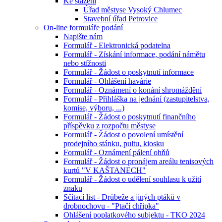
Ke stažení
Úřad městyse Vysoký Chlumec
Stavební úřad Petrovice
On-line formuláře podání
Napište nám
Formulář - Elektronická podatelna
Formulář - Získání informace, podání námětu
nebo stížnosti
Formulář - Žádost o poskytnutí informace
Formulář - Ohlášení havárie
Formulář - Oznámení o konání shromáždění
Formulář - Přihláška na jednání (zastupitelstva,
komise, výboru, ...)
Formulář - Žádost o poskytnutí finančního
příspěvku z rozpočtu městyse
Formulář - Žádost o povolení umístění
prodejního stánku, pultu, kiosku
Formulář - Oznámení pálení ohňů
Formulář - Žádost o pronájem areálu tenisových
kurtů "V KAŠTANECH"
Formulář - Žádost o udělení souhlasu k užití
znaku
Sčítací list - Drůbeže a jiných ptáků v
drobnochovu - "Ptačí chřipka"
Ohlášení poplatkového subjektu - TKO 2024