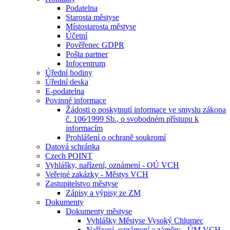
Podatelna
Starosta městyse
Místostarosta městyse
Účetní
Pověřenec GDPR
Pošta partner
Infocentrum
Úřední hodiny
Úřední deska
E-podatelna
Povinné informace
Žádosti o poskytnutí informace ve smyslu zákona
č. 106⁄1999 Sb., o svobodném přístupu k
informacím
Prohlášení o ochraně soukromí
Datová schránka
Czech POINT
Vyhlášky, nařízení, oznámení - OÚ VCH
Veřejné zakázky - Městys VCH
Zastupitelstvo městyse
Zápisy a výpisy ze ZM
Dokumenty
Dokumenty městyse
Vyhlášky Městyse Vysoký Chlumec
Nařízení, oznámení a záměry - ÚM VCH