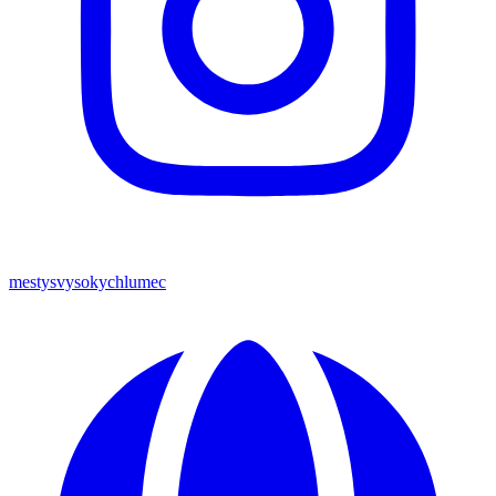
mestysvysokychlumec