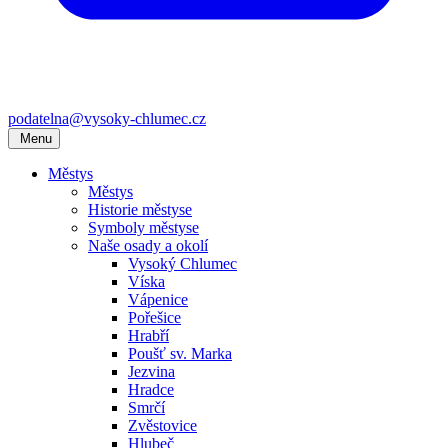
podatelna@vysoky-chlumec.cz
Menu
Městys
Městys
Historie městyse
Symboly městyse
Naše osady a okolí
Vysoký Chlumec
Víska
Vápenice
Pořešice
Hrabří
Poušť sv. Marka
Jezvina
Hradce
Smrčí
Zvěstovice
Hlubeč