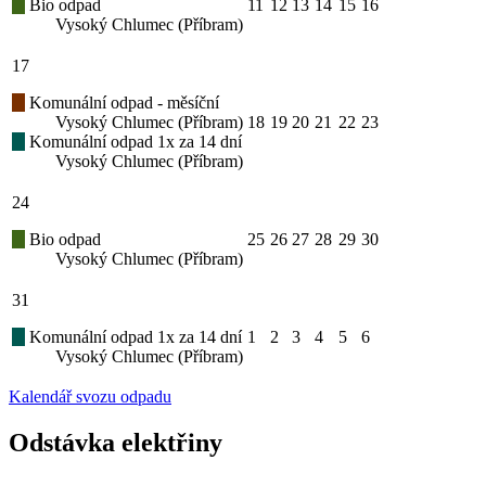
Bio odpad
11
12
13
14
15
16
Vysoký Chlumec (Příbram)
17
Komunální odpad - měsíční
Vysoký Chlumec (Příbram)
18
19
20
21
22
23
Komunální odpad 1x za 14 dní
Vysoký Chlumec (Příbram)
24
Bio odpad
25
26
27
28
29
30
Vysoký Chlumec (Příbram)
31
Komunální odpad 1x za 14 dní
1
2
3
4
5
6
Vysoký Chlumec (Příbram)
Kalendář svozu odpadu
Odstávka elektřiny