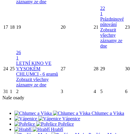
záznamy ze dne
22
1
Prázdninové
půtování
17
18
19
20
21
23
Zobrazit
všechny
záznamy ze
dne
26
1
LETNÍ KINO VE
24
25
VYSOKÉM
27
28
29
30
CHLUMCI - 6 gramů
Zobrazit všechny
záznamy ze dne
31
1
2
3
4
5
6
Naše osady
Chlumec a Víska
Vápenice
Pořešice
Hrabří