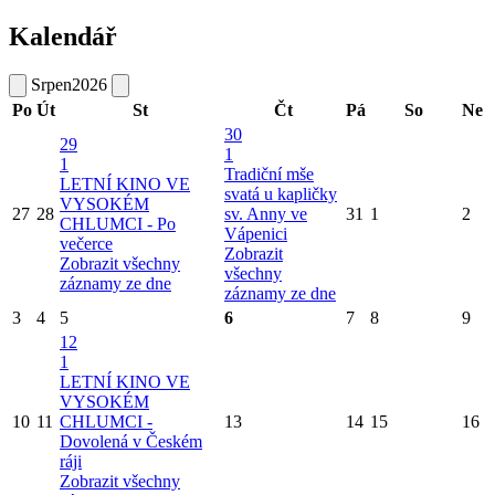
Kalendář
Srpen
2026
Po
Út
St
Čt
Pá
So
Ne
30
29
1
1
Tradiční mše
LETNÍ KINO VE
svatá u kapličky
VYSOKÉM
27
28
sv. Anny ve
31
1
2
CHLUMCI - Po
Vápenici
večerce
Zobrazit
Zobrazit všechny
všechny
záznamy ze dne
záznamy ze dne
3
4
5
6
7
8
9
12
1
LETNÍ KINO VE
VYSOKÉM
10
11
CHLUMCI -
13
14
15
16
Dovolená v Českém
ráji
Zobrazit všechny