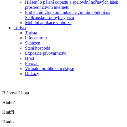
Hlášení o pálení odpadu a spalování hořlavých látek
prostřednictvím internetu
Průběh údržby komunikací v zimním období na
Sedlčansku - pohyb sypačů
Mobilní aplikace v obraze
Turista
Turista
Infocentrum
Skanzen
Stará hospoda
Expozice pivovarnictví
Hrad
Pivovar
Virtuální prohlídka městyse
Odkazy
Bláhova Lhota
Hlubeč
Hrabří
Hradce