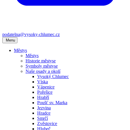
podatelna@vysoky-chlumec.cz
Menu
Městys
Městys
Historie městyse
Symboly městyse
Naše osady a okolí
Vysoký Chlumec
Víska
Vápenice
Pořešice
Hrabří
Poušť sv. Marka
Jezvina
Hradce
Smrčí
Zvěstovice
Hlubeč