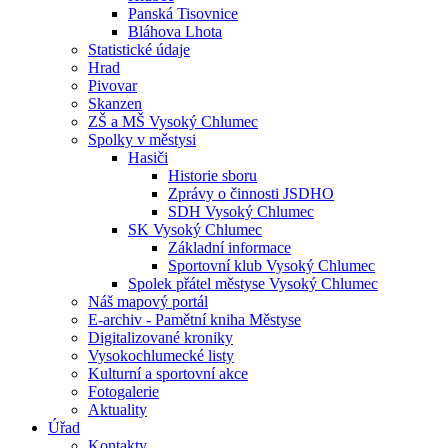
Panská Tisovnice
Bláhova Lhota
Statistické údaje
Hrad
Pivovar
Skanzen
ZŠ a MŠ Vysoký Chlumec
Spolky v městysi
Hasiči
Historie sboru
Zprávy o činnosti JSDHO
SDH Vysoký Chlumec
SK Vysoký Chlumec
Základní informace
Sportovní klub Vysoký Chlumec
Spolek přátel městyse Vysoký Chlumec
Náš mapový portál
E-archiv - Pamětní kniha Městyse
Digitalizované kroniky
Vysokochlumecké listy
Kulturní a sportovní akce
Fotogalerie
Aktuality
Úřad
Kontakty