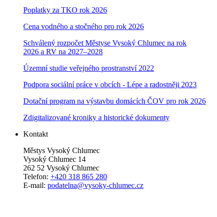
Poplatky za TKO rok 2026
Cena vodného a stočného pro rok 202
6
Schválený rozpočet Městyse Vysoký Chlumec na rok
2026 a RV na 2027–202
8
Územní studie veřejného prostranství 2022
Podpora sociální práce v obcích - Lépe a radostněji 2023
Dotační program na výstavbu domácích ČOV pro rok 2026
Zdigitalizované kroniky a historické dokumenty
Kontakt
Městys Vysoký Chlumec
Vysoký Chlumec 14
262 52 Vysoký Chlumec
Telefon:
+420 318 865 280
E-mail:
podatelna@vysoky-chlumec.cz