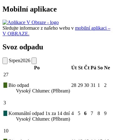
Mobilní aplikace
Sledujte informace z našeho webu v
mobilní aplikaci –
V OBRAZE.
Svoz odpadu
Srpen
2026
Po
Út
St
Čt
Pá
So
Ne
27
Bio odpad
28
29
30
31
1
2
Vysoký Chlumec (Příbram)
3
Komunální odpad 1x za 14 dní
4
5
6
7
8
9
Vysoký Chlumec (Příbram)
10