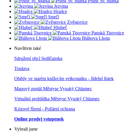
Poušť sv. Marka
Jezvina
Hradce
Smrčí
Zvěstovice
Hlubeč
Panská Tisovnice
Bláhova Lhota
Navštivte také
Sdružení obcí Sedlčanska
Toulava
Obědy ve starém knížecím velkostatku - Jídelní lístek
Mapový portál Městyse Vysoký Chlumec
Virtuální prohlídka Městyse Vysoký Chlumec
Krizové řízení - Požární ochrana
Online prodej vstupenek
Vybrali jsme