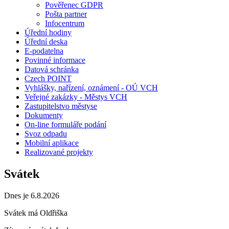
Pověřenec GDPR
Pošta partner
Infocentrum
Úřední hodiny
Úřední deska
E-podatelna
Povinné informace
Datová schránka
Czech POINT
Vyhlášky, nařízení, oznámení - OÚ VCH
Veřejné zakázky - Městys VCH
Zastupitelstvo městyse
Dokumenty
On-line formuláře podání
Svoz odpadu
Mobilní aplikace
Realizované projekty
Svátek
Dnes je 6.8.2026
Svátek má
Oldřiška