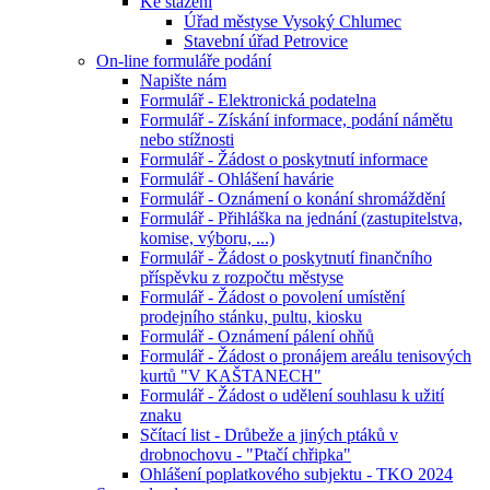
Ke stažení
Úřad městyse Vysoký Chlumec
Stavební úřad Petrovice
On-line formuláře podání
Napište nám
Formulář - Elektronická podatelna
Formulář - Získání informace, podání námětu
nebo stížnosti
Formulář - Žádost o poskytnutí informace
Formulář - Ohlášení havárie
Formulář - Oznámení o konání shromáždění
Formulář - Přihláška na jednání (zastupitelstva,
komise, výboru, ...)
Formulář - Žádost o poskytnutí finančního
příspěvku z rozpočtu městyse
Formulář - Žádost o povolení umístění
prodejního stánku, pultu, kiosku
Formulář - Oznámení pálení ohňů
Formulář - Žádost o pronájem areálu tenisových
kurtů "V KAŠTANECH"
Formulář - Žádost o udělení souhlasu k užití
znaku
Sčítací list - Drůbeže a jiných ptáků v
drobnochovu - "Ptačí chřipka"
Ohlášení poplatkového subjektu - TKO 2024