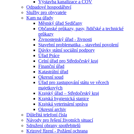
Výstavba kanalizace a ČOV
Odpadové hospodářství
Služby pro obyvatele
Kam na úřady
Městský úřad Sedlčany
Občanské průkazy, pasy, řidičské a technické
průkazy
Živnostenský úřad - živnosti
Stavební problematika – stavební povolení
Dávky státní sociální podpory
Úřad Práce
Celní úřad pro Středočeský kraj
Finanční úřad
Katastrální úřad
Okresní soud
Úřad pro zastupování státu ve věcech
majetkových
Krajský úřad – Středočeský kraj
Krajská hygienická stanice
Krajská veterinární správa
Okresní archiv
Důležitá telefoní čísla
Návody pro řešení životních situací
Sdružení obrany spotřebitelů
Krizové řízení - Požární ochrana