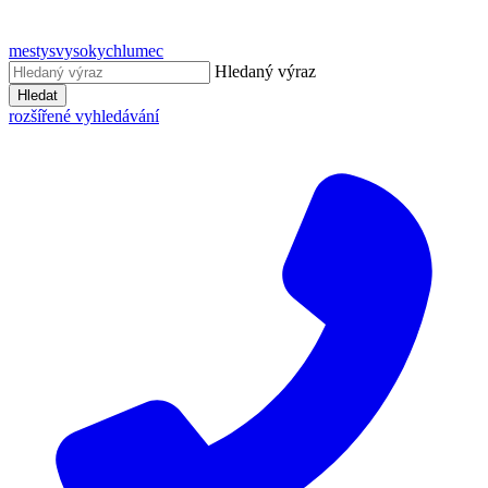
mestysvysokychlumec
Hledaný výraz
Hledat
rozšířené vyhledávání