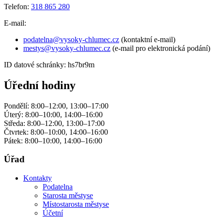
Telefon:
318 865 280
E-mail:
podatelna@vysoky-chlumec.cz
(kontaktní e-mail)
mestys@vysoky-chlumec.cz
(e-mail pro elektronická podání)
ID datové schránky: hs7br9m
Úřední hodiny
Pondělí: 8:00–12:00, 13:00–17:00
Úterý: 8:00–10:00, 14:00–16:00
Středa: 8:00–12:00, 13:00–17:00
Čtvrtek: 8:00–10:00, 14:00–16:00
Pátek: 8:00–10:00, 14:00–16:00
Úřad
Kontakty
Podatelna
Starosta městyse
Místostarosta městyse
Účetní