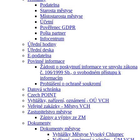
Podatelna
Starosta městyse
Místostarosta městyse
Účetní
Pověřenec GDPR
Pošta partner
Infocentrum
Úřední hodiny
Úřední deska
E-podatelna
Povinné informace
Žádosti o poskytnutí informace ve smyslu zákona
č. 106⁄1999 Sb., o svobodném přístupu k
informacím
Prohlášení o ochraně soukromí
Datová schránka
Czech POINT
Vyhlášky, nařízení, oznámení - OÚ VCH
Veřejné zakázky - Městys VCH
Zastupitelstvo městyse
Zápisy a výpisy ze ZM
Dokumenty
Dokumenty městyse
Vyhlášky Městyse Vysoký Chlumec
Nařízení, oznámení a záměry - ÚM VCH