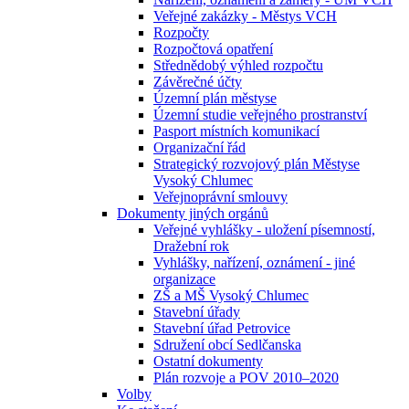
Veřejné zakázky - Městys VCH
Rozpočty
Rozpočtová opatření
Střednědobý výhled rozpočtu
Závěrečné účty
Územní plán městyse
Územní studie veřejného prostranství
Pasport místních komunikací
Organizační řád
Strategický rozvojový plán Městyse
Vysoký Chlumec
Veřejnoprávní smlouvy
Dokumenty jiných orgánů
Veřejné vyhlášky - uložení písemností,
Dražební rok
Vyhlášky, nařízení, oznámení - jiné
organizace
ZŠ a MŠ Vysoký Chlumec
Stavební úřady
Stavební úřad Petrovice
Sdružení obcí Sedlčanska
Ostatní dokumenty
Plán rozvoje a POV 2010–2020
Volby