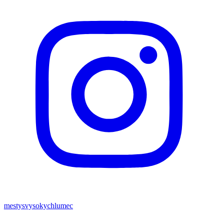
mestysvysokychlumec