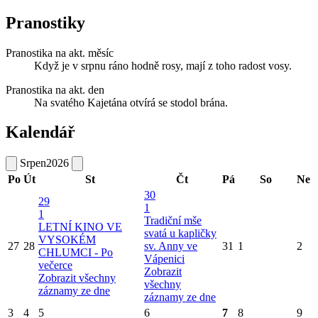
Pranostiky
Pranostika na akt. měsíc
Když je v srpnu ráno hodně rosy, mají z toho radost vosy.
Pranostika na akt. den
Na svatého Kajetána otvírá se stodol brána.
Kalendář
Srpen
2026
Po
Út
St
Čt
Pá
So
Ne
30
29
1
1
Tradiční mše
LETNÍ KINO VE
svatá u kapličky
VYSOKÉM
27
28
sv. Anny ve
31
1
2
CHLUMCI - Po
Vápenici
večerce
Zobrazit
Zobrazit všechny
všechny
záznamy ze dne
záznamy ze dne
3
4
5
6
7
8
9