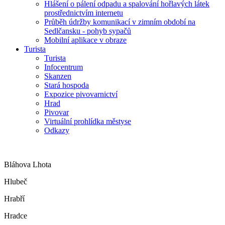
Hlášení o pálení odpadu a spalování hořlavých látek
prostřednictvím internetu
Průběh údržby komunikací v zimním období na
Sedlčansku - pohyb sypačů
Mobilní aplikace v obraze
Turista
Turista
Infocentrum
Skanzen
Stará hospoda
Expozice pivovarnictví
Hrad
Pivovar
Virtuální prohlídka městyse
Odkazy
Bláhova Lhota
Hlubeč
Hrabří
Hradce