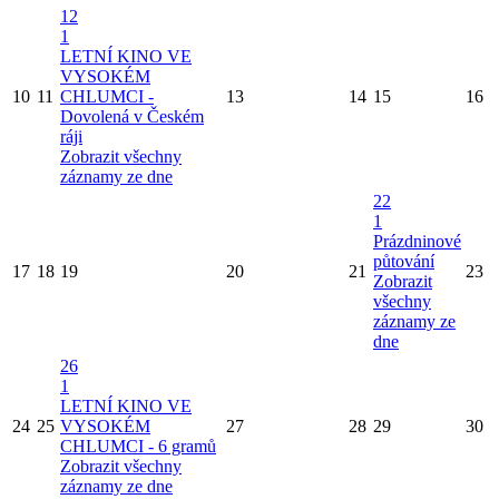
12
1
LETNÍ KINO VE
VYSOKÉM
10
11
CHLUMCI -
13
14
15
16
Dovolená v Českém
ráji
Zobrazit všechny
záznamy ze dne
22
1
Prázdninové
půtování
17
18
19
20
21
23
Zobrazit
všechny
záznamy ze
dne
26
1
LETNÍ KINO VE
24
25
VYSOKÉM
27
28
29
30
CHLUMCI - 6 gramů
Zobrazit všechny
záznamy ze dne