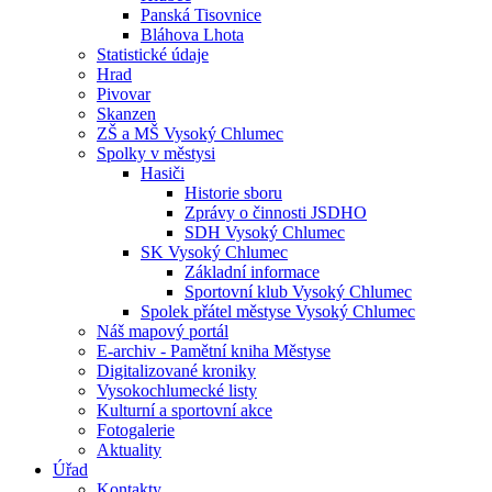
Panská Tisovnice
Bláhova Lhota
Statistické údaje
Hrad
Pivovar
Skanzen
ZŠ a MŠ Vysoký Chlumec
Spolky v městysi
Hasiči
Historie sboru
Zprávy o činnosti JSDHO
SDH Vysoký Chlumec
SK Vysoký Chlumec
Základní informace
Sportovní klub Vysoký Chlumec
Spolek přátel městyse Vysoký Chlumec
Náš mapový portál
E-archiv - Pamětní kniha Městyse
Digitalizované kroniky
Vysokochlumecké listy
Kulturní a sportovní akce
Fotogalerie
Aktuality
Úřad
Kontakty