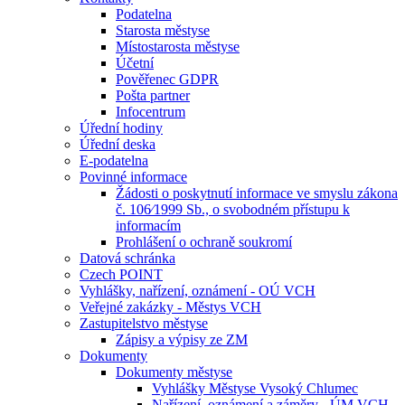
Podatelna
Starosta městyse
Místostarosta městyse
Účetní
Pověřenec GDPR
Pošta partner
Infocentrum
Úřední hodiny
Úřední deska
E-podatelna
Povinné informace
Žádosti o poskytnutí informace ve smyslu zákona
č. 106⁄1999 Sb., o svobodném přístupu k
informacím
Prohlášení o ochraně soukromí
Datová schránka
Czech POINT
Vyhlášky, nařízení, oznámení - OÚ VCH
Veřejné zakázky - Městys VCH
Zastupitelstvo městyse
Zápisy a výpisy ze ZM
Dokumenty
Dokumenty městyse
Vyhlášky Městyse Vysoký Chlumec
Nařízení, oznámení a záměry - ÚM VCH