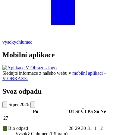
vysokychlumec
Mobilní aplikace
Sledujte informace z našeho webu v
mobilní aplikaci –
V OBRAZE.
Svoz odpadu
Srpen
2026
Po
Út
St
Čt
Pá
So
Ne
27
Bio odpad
28
29
30
31
1
2
Vysoký Chlumec (Příbram)