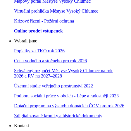
Mapový portál Městyse Vysoký Chlumec
Virtuální prohlídka Městyse Vysoký Chlumec
Krizové řízení - Požární ochrana
Online prodej vstupenek
Vybrali jsme
Poplatky za TKO rok 2026
Cena vodného a stočného pro rok 202
6
Schválený rozpočet Městyse Vysoký Chlumec na rok
2026 a RV na 2027–202
8
Územní studie veřejného prostranství 2022
Podpora sociální práce v obcích - Lépe a radostněji 2023
Dotační program na výstavbu domácích ČOV pro rok 2026
Zdigitalizované kroniky a historické dokumenty
Kontakt