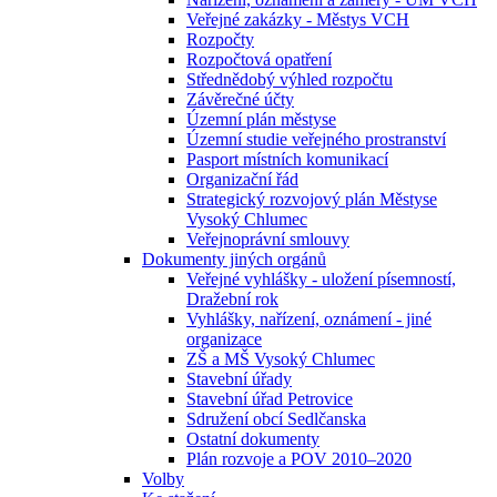
Veřejné zakázky - Městys VCH
Rozpočty
Rozpočtová opatření
Střednědobý výhled rozpočtu
Závěrečné účty
Územní plán městyse
Územní studie veřejného prostranství
Pasport místních komunikací
Organizační řád
Strategický rozvojový plán Městyse
Vysoký Chlumec
Veřejnoprávní smlouvy
Dokumenty jiných orgánů
Veřejné vyhlášky - uložení písemností,
Dražební rok
Vyhlášky, nařízení, oznámení - jiné
organizace
ZŠ a MŠ Vysoký Chlumec
Stavební úřady
Stavební úřad Petrovice
Sdružení obcí Sedlčanska
Ostatní dokumenty
Plán rozvoje a POV 2010–2020
Volby