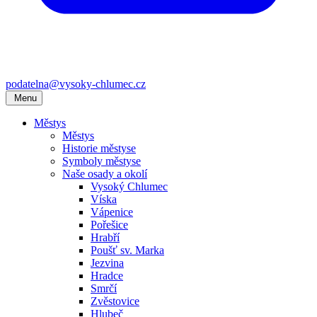
podatelna@vysoky-chlumec.cz
Menu
Městys
Městys
Historie městyse
Symboly městyse
Naše osady a okolí
Vysoký Chlumec
Víska
Vápenice
Pořešice
Hrabří
Poušť sv. Marka
Jezvina
Hradce
Smrčí
Zvěstovice
Hlubeč