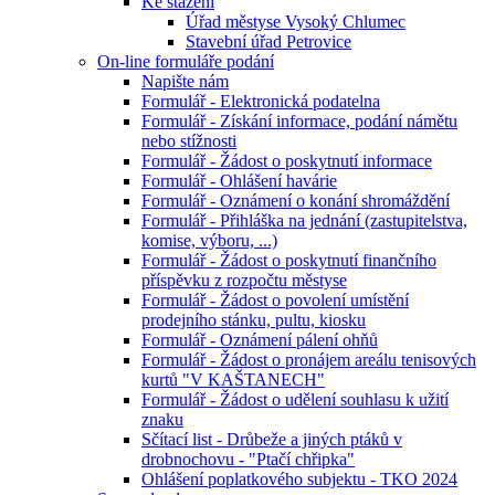
Ke stažení
Úřad městyse Vysoký Chlumec
Stavební úřad Petrovice
On-line formuláře podání
Napište nám
Formulář - Elektronická podatelna
Formulář - Získání informace, podání námětu
nebo stížnosti
Formulář - Žádost o poskytnutí informace
Formulář - Ohlášení havárie
Formulář - Oznámení o konání shromáždění
Formulář - Přihláška na jednání (zastupitelstva,
komise, výboru, ...)
Formulář - Žádost o poskytnutí finančního
příspěvku z rozpočtu městyse
Formulář - Žádost o povolení umístění
prodejního stánku, pultu, kiosku
Formulář - Oznámení pálení ohňů
Formulář - Žádost o pronájem areálu tenisových
kurtů "V KAŠTANECH"
Formulář - Žádost o udělení souhlasu k užití
znaku
Sčítací list - Drůbeže a jiných ptáků v
drobnochovu - "Ptačí chřipka"
Ohlášení poplatkového subjektu - TKO 2024