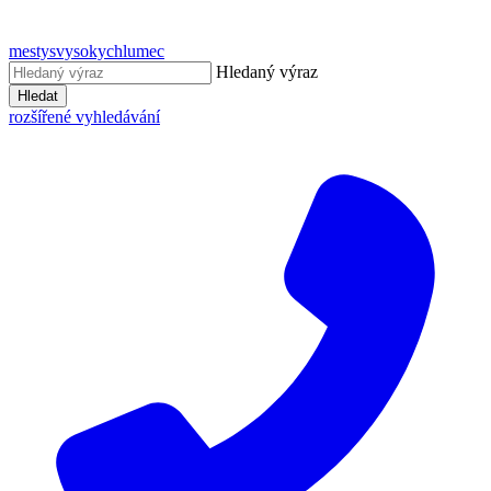
mestysvysokychlumec
Hledaný výraz
Hledat
rozšířené vyhledávání