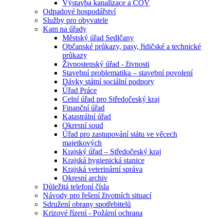
Výstavba kanalizace a ČOV
Odpadové hospodářství
Služby pro obyvatele
Kam na úřady
Městský úřad Sedlčany
Občanské průkazy, pasy, řidičské a technické
průkazy
Živnostenský úřad - živnosti
Stavební problematika – stavební povolení
Dávky státní sociální podpory
Úřad Práce
Celní úřad pro Středočeský kraj
Finanční úřad
Katastrální úřad
Okresní soud
Úřad pro zastupování státu ve věcech
majetkových
Krajský úřad – Středočeský kraj
Krajská hygienická stanice
Krajská veterinární správa
Okresní archiv
Důležitá telefoní čísla
Návody pro řešení životních situací
Sdružení obrany spotřebitelů
Krizové řízení - Požární ochrana