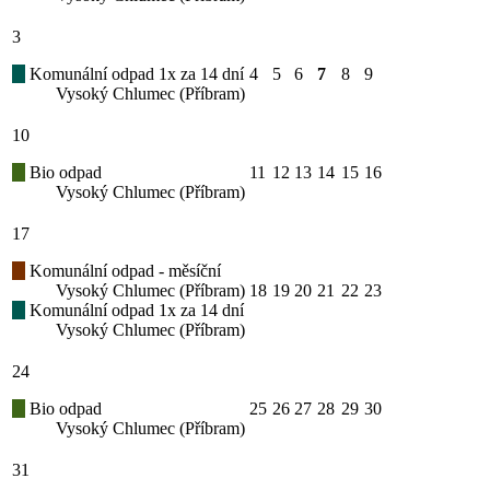
3
Komunální odpad 1x za 14 dní
4
5
6
7
8
9
Vysoký Chlumec (Příbram)
10
Bio odpad
11
12
13
14
15
16
Vysoký Chlumec (Příbram)
17
Komunální odpad - měsíční
Vysoký Chlumec (Příbram)
18
19
20
21
22
23
Komunální odpad 1x za 14 dní
Vysoký Chlumec (Příbram)
24
Bio odpad
25
26
27
28
29
30
Vysoký Chlumec (Příbram)
31