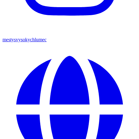
mestysvysokychlumec