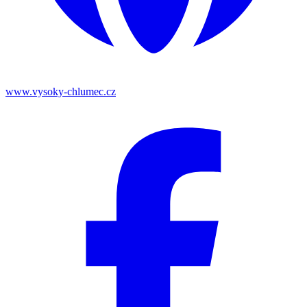
www.vysoky-chlumec.cz