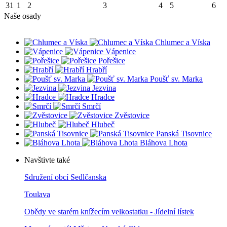
31
1
2
3
4
5
6
Naše osady
Chlumec a Víska
Vápenice
Pořešice
Hrabří
Poušť sv. Marka
Jezvina
Hradce
Smrčí
Zvěstovice
Hlubeč
Panská Tisovnice
Bláhova Lhota
Navštivte také
Sdružení obcí Sedlčanska
Toulava
Obědy ve starém knížecím velkostatku - Jídelní lístek