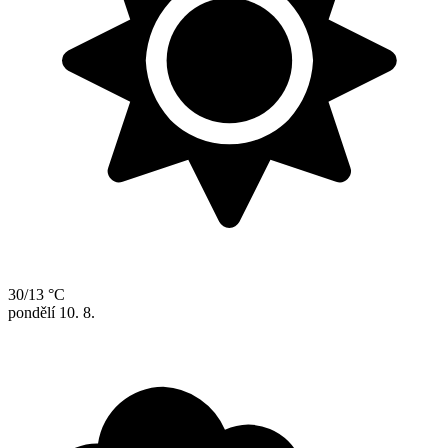
30/13 °C
pondělí
10. 8.