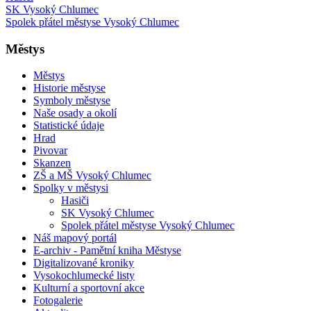
SK Vysoký Chlumec
Spolek přátel městyse Vysoký Chlumec
Městys
Městys
Historie městyse
Symboly městyse
Naše osady a okolí
Statistické údaje
Hrad
Pivovar
Skanzen
ZŠ a MŠ Vysoký Chlumec
Spolky v městysi
Hasiči
SK Vysoký Chlumec
Spolek přátel městyse Vysoký Chlumec
Náš mapový portál
E-archiv - Pamětní kniha Městyse
Digitalizované kroniky
Vysokochlumecké listy
Kulturní a sportovní akce
Fotogalerie