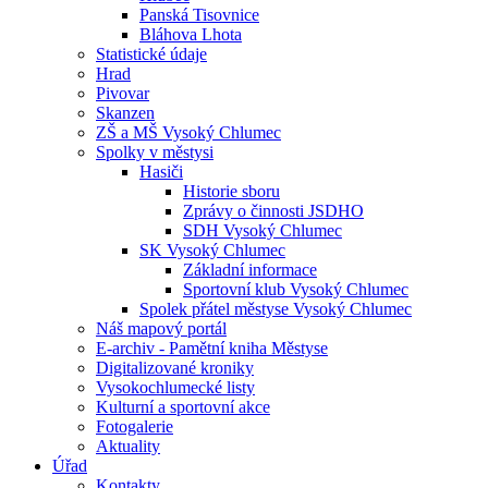
Panská Tisovnice
Bláhova Lhota
Statistické údaje
Hrad
Pivovar
Skanzen
ZŠ a MŠ Vysoký Chlumec
Spolky v městysi
Hasiči
Historie sboru
Zprávy o činnosti JSDHO
SDH Vysoký Chlumec
SK Vysoký Chlumec
Základní informace
Sportovní klub Vysoký Chlumec
Spolek přátel městyse Vysoký Chlumec
Náš mapový portál
E-archiv - Pamětní kniha Městyse
Digitalizované kroniky
Vysokochlumecké listy
Kulturní a sportovní akce
Fotogalerie
Aktuality
Úřad
Kontakty