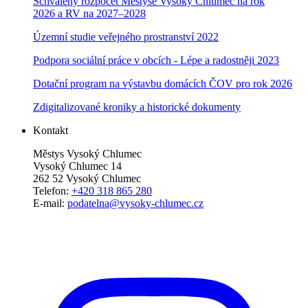
Schválený rozpočet Městyse Vysoký Chlumec na rok
2026 a RV na 2027–202
8
Územní studie veřejného prostranství 2022
Podpora sociální práce v obcích - Lépe a radostněji 2023
Dotační program na výstavbu domácích ČOV pro rok 2026
Zdigitalizované kroniky a historické dokumenty
Kontakt
Městys Vysoký Chlumec
Vysoký Chlumec 14
262 52 Vysoký Chlumec
Telefon:
+420 318 865 280
E-mail:
podatelna@vysoky-chlumec.cz