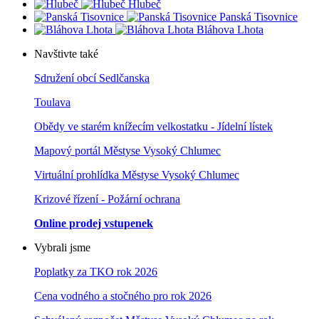
Hlubeč
Panská Tisovnice
Bláhova Lhota
Navštivte také
Sdružení obcí Sedlčanska
Toulava
Obědy ve starém knížecím velkostatku - Jídelní lístek
Mapový portál Městyse Vysoký Chlumec
Virtuální prohlídka Městyse Vysoký Chlumec
Krizové řízení - Požární ochrana
Online prodej vstupenek
Vybrali jsme
Poplatky za TKO rok 2026
Cena vodného a stočného pro rok 202
6