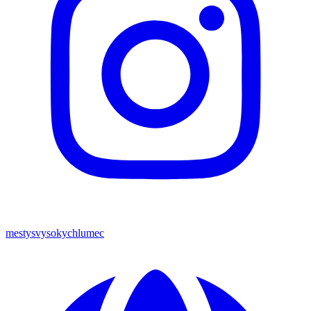
mestysvysokychlumec