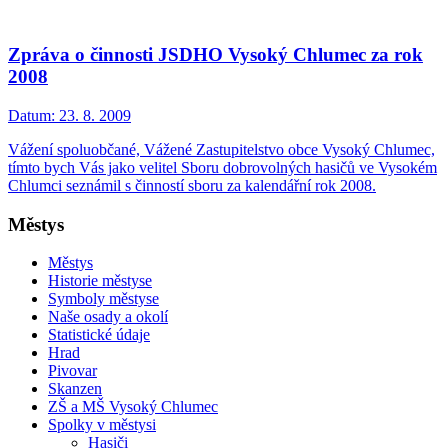
Zpráva o činnosti JSDHO Vysoký Chlumec za rok
2008
Datum:
23. 8. 2009
Vážení spoluobčané, Vážené Zastupitelstvo obce Vysoký Chlumec,
tímto bych Vás jako velitel Sboru dobrovolných hasičů ve Vysokém
Chlumci seznámil s činností sboru za kalendářní rok 2008.
Městys
Městys
Historie městyse
Symboly městyse
Naše osady a okolí
Statistické údaje
Hrad
Pivovar
Skanzen
ZŠ a MŠ Vysoký Chlumec
Spolky v městysi
Hasiči