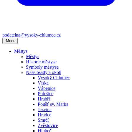
podatelna@vysoky-chlumec.cz
Menu
Městys
Městys
Historie městyse
Symboly městyse
Naše osady a okolí
Vysoký Chlumec
Víska
Vápenice
Pořešice
Hrabří
Poušť sv. Marka
Jezvina
Hradce
Smrčí
Zvěstovice
Hlubeč