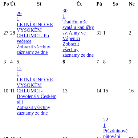
Po
Út
St
Čt
Pá
So
Ne
30
29
1
1
Tradiční mše
LETNÍ KINO VE
svatá u kapličky
VYSOKÉM
27
28
sv. Anny ve
31
1
2
CHLUMCI - Po
Vápenici
večerce
Zobrazit
Zobrazit všechny
všechny
záznamy ze dne
záznamy ze dne
3
4
5
6
7
8
9
12
1
LETNÍ KINO VE
VYSOKÉM
10
11
CHLUMCI -
13
14
15
16
Dovolená v Českém
ráji
Zobrazit všechny
záznamy ze dne
22
1
Prázdninové
půtování