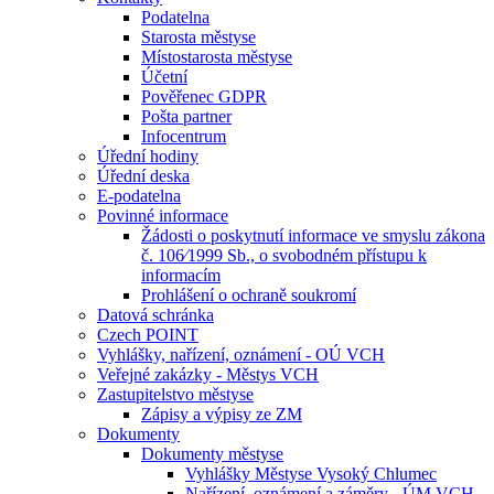
Podatelna
Starosta městyse
Místostarosta městyse
Účetní
Pověřenec GDPR
Pošta partner
Infocentrum
Úřední hodiny
Úřední deska
E-podatelna
Povinné informace
Žádosti o poskytnutí informace ve smyslu zákona
č. 106⁄1999 Sb., o svobodném přístupu k
informacím
Prohlášení o ochraně soukromí
Datová schránka
Czech POINT
Vyhlášky, nařízení, oznámení - OÚ VCH
Veřejné zakázky - Městys VCH
Zastupitelstvo městyse
Zápisy a výpisy ze ZM
Dokumenty
Dokumenty městyse
Vyhlášky Městyse Vysoký Chlumec
Nařízení, oznámení a záměry - ÚM VCH