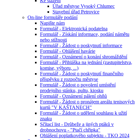
Ke stažení
Úřad městyse Vysoký Chlumec
Stavební úřad Petrovice
On-line formuláře podání
Napište nám
Formulář - Elektronická podatelna
Formulář - Získání informace, podání námětu
nebo stížnosti
Formulář - Žádost o poskytnutí informace
Formulář - Ohlášení havárie
Formulář - Oznámení o konání shromáždění
Formulář - Přihláška na jednání (zastupitelstva,
komise, výboru, ...)
Formulář - Žádost o poskytnutí finančního
příspěvku z rozpočtu městyse
Formulář - Žádost o povolení umístění
prodejního stánku, pultu, kiosku
Formulář - Oznámení pálení ohňů
Formulář - Žádost o pronájem areálu tenisových
kurtů "V KAŠTANECH"
Formulář - Žádost o udělení souhlasu k užití
znaku
Sčítací list - Drůbeže a jiných ptáků v
drobnochovu - "Ptačí chřipka"
Ohlášení poplatkového subjektu - TKO 2024