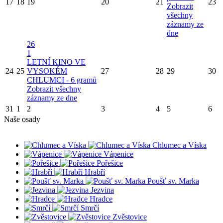
17
18
19
20
21
23
Zobrazit
všechny
záznamy ze
dne
26
1
LETNÍ KINO VE
24
25
VYSOKÉM
27
28
29
30
CHLUMCI - 6 gramů
Zobrazit všechny
záznamy ze dne
31
1
2
3
4
5
6
Naše osady
Chlumec a Víska
Vápenice
Pořešice
Hrabří
Poušť sv. Marka
Jezvina
Hradce
Smrčí
Zvěstovice