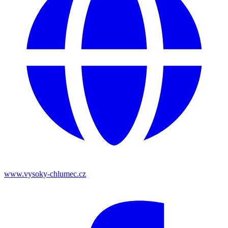
www.vysoky-chlumec.cz