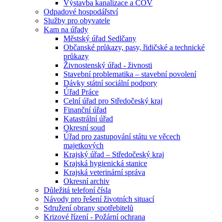
Výstavba kanalizace a ČOV
Odpadové hospodářství
Služby pro obyvatele
Kam na úřady
Městský úřad Sedlčany
Občanské průkazy, pasy, řidičské a technické
průkazy
Živnostenský úřad - živnosti
Stavební problematika – stavební povolení
Dávky státní sociální podpory
Úřad Práce
Celní úřad pro Středočeský kraj
Finanční úřad
Katastrální úřad
Okresní soud
Úřad pro zastupování státu ve věcech
majetkových
Krajský úřad – Středočeský kraj
Krajská hygienická stanice
Krajská veterinární správa
Okresní archiv
Důležitá telefoní čísla
Návody pro řešení životních situací
Sdružení obrany spotřebitelů
Krizové řízení - Požární ochrana