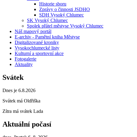
Historie sboru
Zprávy o činnosti JSDHO
SDH Vysoký Chlumec
SK Vysoký Chlumec
Spolek přátel městyse Vysoký Chlumec
Náš mapový portál
E-archiv - Pamětní kniha Městyse
Digitalizované kroniky
Vysokochlumecké listy
Kulturní a sportovní akce
Fotogalerie
Aktuality
Svátek
Dnes je 6.8.2026
Svátek má
Oldřiška
Zítra má svátek
Lada
Aktuální počasí