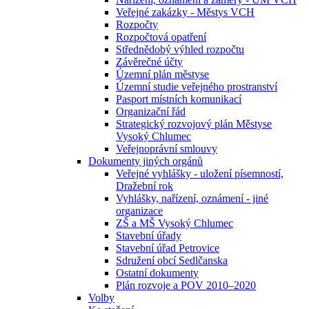
Veřejné zakázky - Městys VCH
Rozpočty
Rozpočtová opatření
Střednědobý výhled rozpočtu
Závěrečné účty
Územní plán městyse
Územní studie veřejného prostranství
Pasport místních komunikací
Organizační řád
Strategický rozvojový plán Městyse
Vysoký Chlumec
Veřejnoprávní smlouvy
Dokumenty jiných orgánů
Veřejné vyhlášky - uložení písemností,
Dražební rok
Vyhlášky, nařízení, oznámení - jiné
organizace
ZŠ a MŠ Vysoký Chlumec
Stavební úřady
Stavební úřad Petrovice
Sdružení obcí Sedlčanska
Ostatní dokumenty
Plán rozvoje a POV 2010–2020
Volby