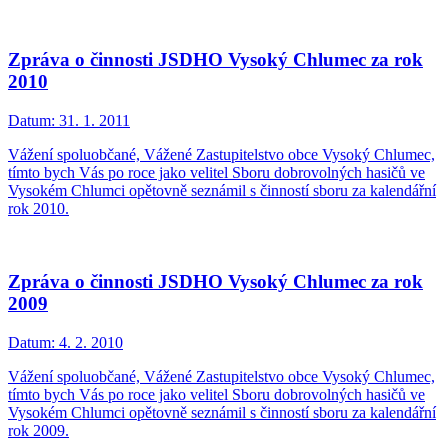
Zpráva o činnosti JSDHO Vysoký Chlumec za rok
2010
Datum:
31. 1. 2011
Vážení spoluobčané, Vážené Zastupitelstvo obce Vysoký Chlumec,
tímto bych Vás po roce jako velitel Sboru dobrovolných hasičů ve
Vysokém Chlumci opětovně seznámil s činností sboru za kalendářní
rok 2010.
Zpráva o činnosti JSDHO Vysoký Chlumec za rok
2009
Datum:
4. 2. 2010
Vážení spoluobčané, Vážené Zastupitelstvo obce Vysoký Chlumec,
tímto bych Vás po roce jako velitel Sboru dobrovolných hasičů ve
Vysokém Chlumci opětovně seznámil s činností sboru za kalendářní
rok 2009.