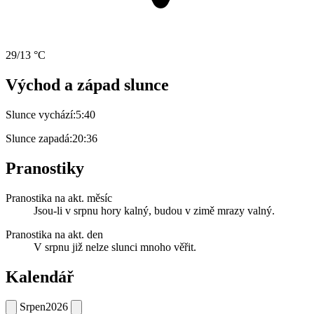
29/13 °C
Východ a západ slunce
Slunce vychází:
5:40
Slunce zapadá:
20:36
Pranostiky
Pranostika na akt. měsíc
Jsou-li v srpnu hory kalný, budou v zimě mrazy valný.
Pranostika na akt. den
V srpnu již nelze slunci mnoho věřit.
Kalendář
Srpen
2026