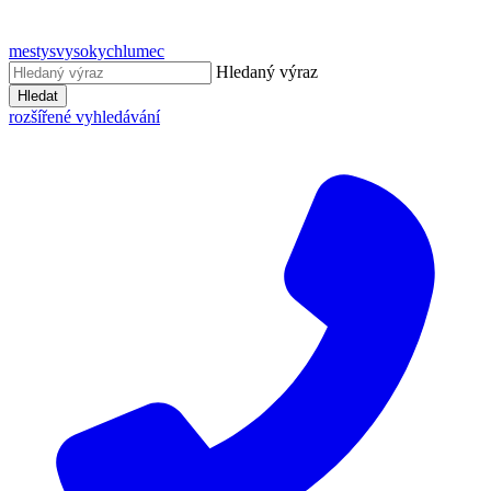
mestysvysokychlumec
Hledaný výraz
Hledat
rozšířené vyhledávání