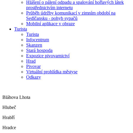
Hlášení o pálení odpadu a spalování hořlavých látek
prostřednictvím internetu
Průběh údržby komunikací v zimním období na
Sedlčansku - pohyb sypačů
Mobilní aplikace v obraze
Turista
Turista
Infocentrum
Skanzen
Stará hospoda
Expozice pivovarnictví
Hrad
Pivovar
Virtuální prohlídka městyse
Odkazy
Bláhova Lhota
Hlubeč
Hrabří
Hradce