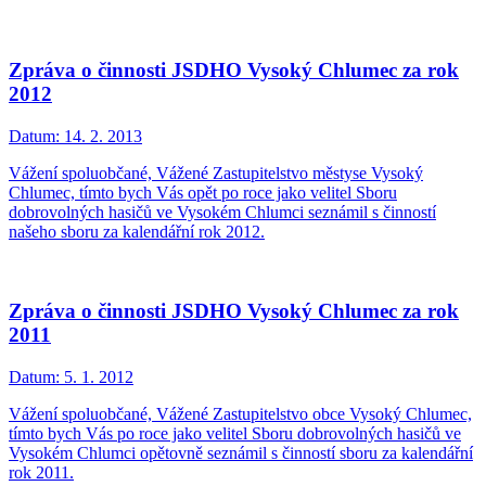
Zpráva o činnosti JSDHO Vysoký Chlumec za rok
2012
Datum:
14. 2. 2013
Vážení spoluobčané, Vážené Zastupitelstvo městyse Vysoký
Chlumec, tímto bych Vás opět po roce jako velitel Sboru
dobrovolných hasičů ve Vysokém Chlumci seznámil s činností
našeho sboru za kalendářní rok 2012.
Zpráva o činnosti JSDHO Vysoký Chlumec za rok
2011
Datum:
5. 1. 2012
Vážení spoluobčané, Vážené Zastupitelstvo obce Vysoký Chlumec,
tímto bych Vás po roce jako velitel Sboru dobrovolných hasičů ve
Vysokém Chlumci opětovně seznámil s činností sboru za kalendářní
rok 2011.