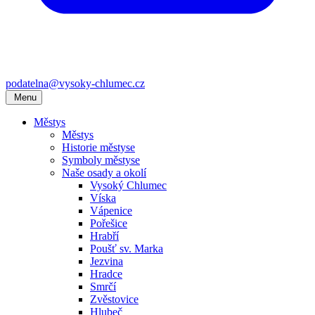
podatelna@vysoky-chlumec.cz
Menu
Městys
Městys
Historie městyse
Symboly městyse
Naše osady a okolí
Vysoký Chlumec
Víska
Vápenice
Pořešice
Hrabří
Poušť sv. Marka
Jezvina
Hradce
Smrčí
Zvěstovice
Hlubeč