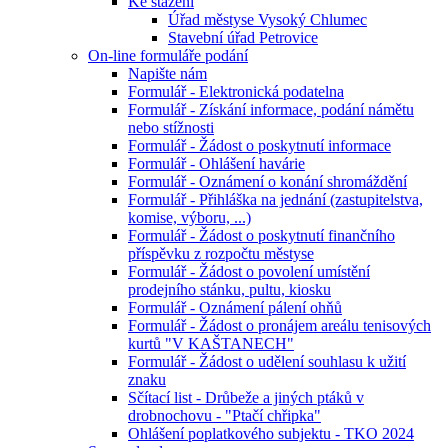
Ke stažení
Úřad městyse Vysoký Chlumec
Stavební úřad Petrovice
On-line formuláře podání
Napište nám
Formulář - Elektronická podatelna
Formulář - Získání informace, podání námětu
nebo stížnosti
Formulář - Žádost o poskytnutí informace
Formulář - Ohlášení havárie
Formulář - Oznámení o konání shromáždění
Formulář - Přihláška na jednání (zastupitelstva,
komise, výboru, ...)
Formulář - Žádost o poskytnutí finančního
příspěvku z rozpočtu městyse
Formulář - Žádost o povolení umístění
prodejního stánku, pultu, kiosku
Formulář - Oznámení pálení ohňů
Formulář - Žádost o pronájem areálu tenisových
kurtů "V KAŠTANECH"
Formulář - Žádost o udělení souhlasu k užití
znaku
Sčítací list - Drůbeže a jiných ptáků v
drobnochovu - "Ptačí chřipka"
Ohlášení poplatkového subjektu - TKO 2024