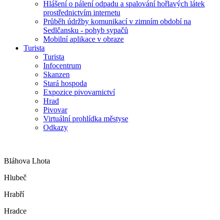
Hlášení o pálení odpadu a spalování hořlavých látek
prostřednictvím internetu
Průběh údržby komunikací v zimním období na
Sedlčansku - pohyb sypačů
Mobilní aplikace v obraze
Turista
Turista
Infocentrum
Skanzen
Stará hospoda
Expozice pivovarnictví
Hrad
Pivovar
Virtuální prohlídka městyse
Odkazy
Bláhova Lhota
Hlubeč
Hrabří
Hradce