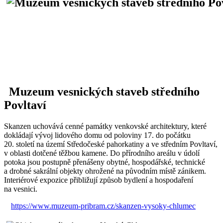
Muzeum vesnických staveb středního
Povltaví
Skanzen uchovává cenné památky venkovské architektury, které
dokládají vývoj lidového domu od poloviny 17. do počátku
20. století na území Středočeské pahorkatiny a ve středním Povltaví,
v oblasti dotčené těžbou kamene. Do přírodního areálu v údolí
potoka jsou postupně přenášeny obytné, hospodářské, technické
a drobné sakrální objekty ohrožené na původním místě zánikem.
Interiérové expozice přibližují způsob bydlení a hospodaření
na vesnici.
https://www.muzeum-pribram.cz/skanzen-vysoky-chlumec