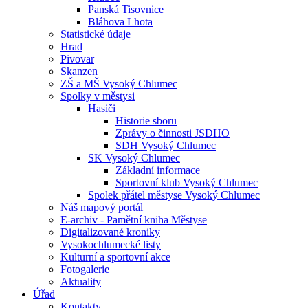
Panská Tisovnice
Bláhova Lhota
Statistické údaje
Hrad
Pivovar
Skanzen
ZŠ a MŠ Vysoký Chlumec
Spolky v městysi
Hasiči
Historie sboru
Zprávy o činnosti JSDHO
SDH Vysoký Chlumec
SK Vysoký Chlumec
Základní informace
Sportovní klub Vysoký Chlumec
Spolek přátel městyse Vysoký Chlumec
Náš mapový portál
E-archiv - Pamětní kniha Městyse
Digitalizované kroniky
Vysokochlumecké listy
Kulturní a sportovní akce
Fotogalerie
Aktuality
Úřad
Kontakty