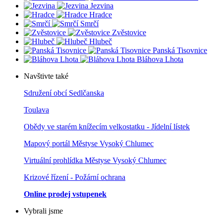
Jezvina
Hradce
Smrčí
Zvěstovice
Hlubeč
Panská Tisovnice
Bláhova Lhota
Navštivte také
Sdružení obcí Sedlčanska
Toulava
Obědy ve starém knížecím velkostatku - Jídelní lístek
Mapový portál Městyse Vysoký Chlumec
Virtuální prohlídka Městyse Vysoký Chlumec
Krizové řízení - Požární ochrana
Online prodej vstupenek
Vybrali jsme