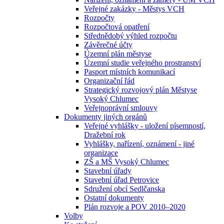
Veřejné zakázky - Městys VCH
Rozpočty
Rozpočtová opatření
Střednědobý výhled rozpočtu
Závěrečné účty
Územní plán městyse
Územní studie veřejného prostranství
Pasport místních komunikací
Organizační řád
Strategický rozvojový plán Městyse
Vysoký Chlumec
Veřejnoprávní smlouvy
Dokumenty jiných orgánů
Veřejné vyhlášky - uložení písemností,
Dražební rok
Vyhlášky, nařízení, oznámení - jiné
organizace
ZŠ a MŠ Vysoký Chlumec
Stavební úřady
Stavební úřad Petrovice
Sdružení obcí Sedlčanska
Ostatní dokumenty
Plán rozvoje a POV 2010–2020
Volby