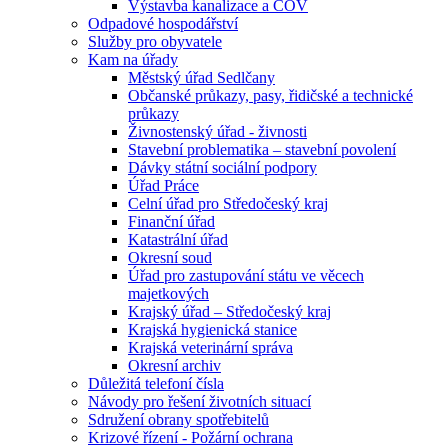
Výstavba kanalizace a ČOV
Odpadové hospodářství
Služby pro obyvatele
Kam na úřady
Městský úřad Sedlčany
Občanské průkazy, pasy, řidičské a technické
průkazy
Živnostenský úřad - živnosti
Stavební problematika – stavební povolení
Dávky státní sociální podpory
Úřad Práce
Celní úřad pro Středočeský kraj
Finanční úřad
Katastrální úřad
Okresní soud
Úřad pro zastupování státu ve věcech
majetkových
Krajský úřad – Středočeský kraj
Krajská hygienická stanice
Krajská veterinární správa
Okresní archiv
Důležitá telefoní čísla
Návody pro řešení životních situací
Sdružení obrany spotřebitelů
Krizové řízení - Požární ochrana