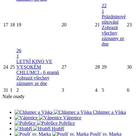
22
1
Prázdninové
půtování
17
18
19
20
21
23
Zobrazit
všechny
záznamy ze
dne
26
1
LETNÍ KINO VE
24
25
VYSOKÉM
27
28
29
30
CHLUMCI - 6 gramů
Zobrazit všechny
záznamy ze dne
31
1
2
3
4
5
6
Naše osady
Chlumec a Víska
Vápenice
Pořešice
Hrabří
Poušť sv. Marka