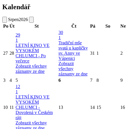
Kalendář
Srpen
2026
Po
Út
St
Čt
Pá
So
Ne
30
29
1
1
Tradiční mše
LETNÍ KINO VE
svatá u kapličky
VYSOKÉM
27
28
sv. Anny ve
31
1
2
CHLUMCI - Po
Vápenici
večerce
Zobrazit
Zobrazit všechny
všechny
záznamy ze dne
záznamy ze dne
3
4
5
6
7
8
9
12
1
LETNÍ KINO VE
VYSOKÉM
10
11
CHLUMCI -
13
14
15
16
Dovolená v Českém
ráji
Zobrazit všechny
záznamy ze dne