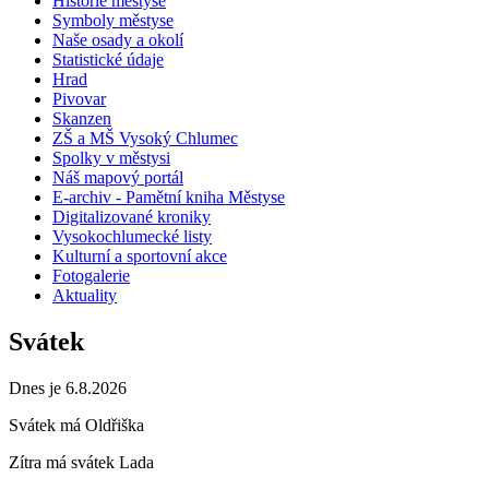
Historie městyse
Symboly městyse
Naše osady a okolí
Statistické údaje
Hrad
Pivovar
Skanzen
ZŠ a MŠ Vysoký Chlumec
Spolky v městysi
Náš mapový portál
E-archiv - Pamětní kniha Městyse
Digitalizované kroniky
Vysokochlumecké listy
Kulturní a sportovní akce
Fotogalerie
Aktuality
Svátek
Dnes je 6.8.2026
Svátek má
Oldřiška
Zítra má svátek
Lada