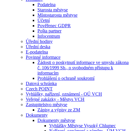
Podatelna
Starosta městyse
Místostarosta městyse
Účetní
Pověřenec GDPR
Pošta partner
Infocentrum
Úřední hodiny
Úřední deska
E-podatelna
Povinné informace
Žádosti o poskytnutí informace ve smyslu zákona
č. 106⁄1999 Sb., o svobodném přístupu k
informacím
Prohlášení o ochraně soukromí
Datová schránka
Czech POINT
Vyhlášky, nařízení, oznámení - OÚ VCH
Veřejné zakázky - Městys VCH
Zastupitelstvo městyse
Zápisy a výpisy ze ZM
Dokumenty
Dokumenty městyse
Vyhlášky Městyse Vysoký Chlumec
Nařízení, oznámení a záměry - ÚM VCH