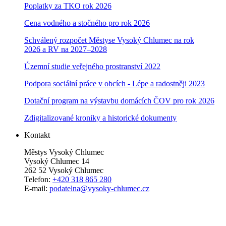
Poplatky za TKO rok 2026
Cena vodného a stočného pro rok 202
6
Schválený rozpočet Městyse Vysoký Chlumec na rok
2026 a RV na 2027–202
8
Územní studie veřejného prostranství 2022
Podpora sociální práce v obcích - Lépe a radostněji 2023
Dotační program na výstavbu domácích ČOV pro rok 2026
Zdigitalizované kroniky a historické dokumenty
Kontakt
Městys Vysoký Chlumec
Vysoký Chlumec 14
262 52 Vysoký Chlumec
Telefon:
+420 318 865 280
E-mail:
podatelna@vysoky-chlumec.cz