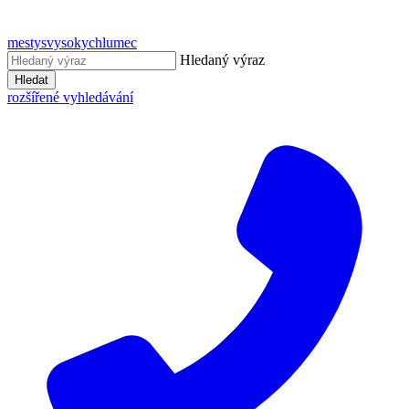
mestysvysokychlumec
Hledaný výraz
Hledat
rozšířené vyhledávání