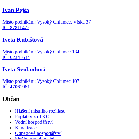
Ivan Pejša
Místo podnikání: Vysoký Chlumec, Víska 37
IČ: 87811472
Iveta Kubištová
Místo podnikání: Vysoký Chlumec 134
IČ: 62341634
Iveta Svobodová
Místo podnikání: Vysoký Chlumec 107
IČ: 47061961
Občan
Hlášení místního rozhlasu
Poplatky za TKO
Vodní hospodářství
Kanalizace
Odpadové hospodářství
Služby pro obyvatele