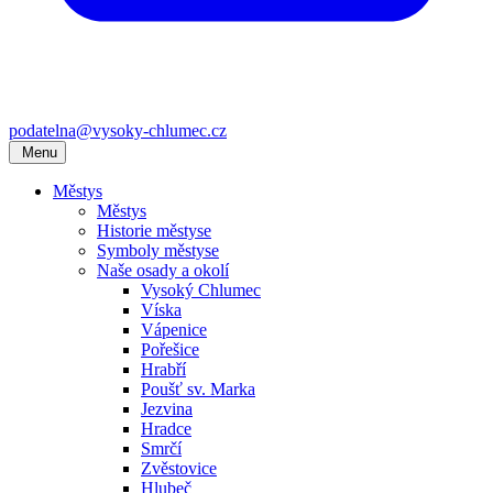
podatelna@vysoky-chlumec.cz
Menu
Městys
Městys
Historie městyse
Symboly městyse
Naše osady a okolí
Vysoký Chlumec
Víska
Vápenice
Pořešice
Hrabří
Poušť sv. Marka
Jezvina
Hradce
Smrčí
Zvěstovice
Hlubeč