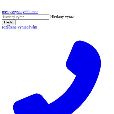
mestysvysokychlumec
Hledaný výraz
Hledat
rozšířené vyhledávání