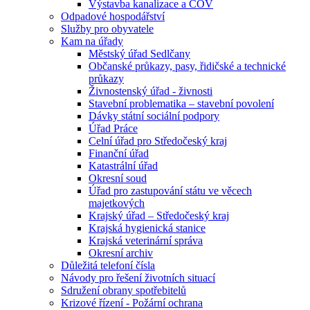
Výstavba kanalizace a ČOV
Odpadové hospodářství
Služby pro obyvatele
Kam na úřady
Městský úřad Sedlčany
Občanské průkazy, pasy, řidičské a technické
průkazy
Živnostenský úřad - živnosti
Stavební problematika – stavební povolení
Dávky státní sociální podpory
Úřad Práce
Celní úřad pro Středočeský kraj
Finanční úřad
Katastrální úřad
Okresní soud
Úřad pro zastupování státu ve věcech
majetkových
Krajský úřad – Středočeský kraj
Krajská hygienická stanice
Krajská veterinární správa
Okresní archiv
Důležitá telefoní čísla
Návody pro řešení životních situací
Sdružení obrany spotřebitelů
Krizové řízení - Požární ochrana