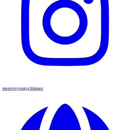
mestysvysokychlumec