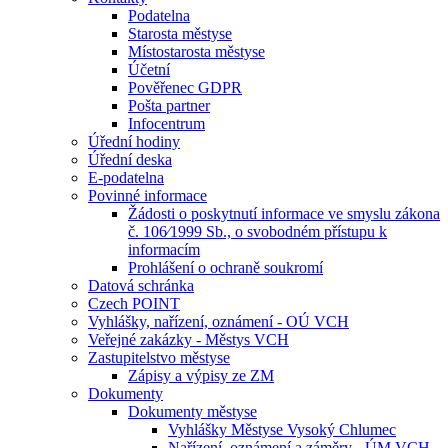
Podatelna
Starosta městyse
Místostarosta městyse
Účetní
Pověřenec GDPR
Pošta partner
Infocentrum
Úřední hodiny
Úřední deska
E-podatelna
Povinné informace
Žádosti o poskytnutí informace ve smyslu zákona
č. 106⁄1999 Sb., o svobodném přístupu k
informacím
Prohlášení o ochraně soukromí
Datová schránka
Czech POINT
Vyhlášky, nařízení, oznámení - OÚ VCH
Veřejné zakázky - Městys VCH
Zastupitelstvo městyse
Zápisy a výpisy ze ZM
Dokumenty
Dokumenty městyse
Vyhlášky Městyse Vysoký Chlumec
Nařízení, oznámení a záměry - ÚM VCH