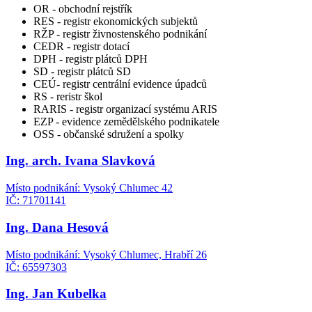
OR - obchodní rejstřík
RES - registr ekonomických subjektů
RŽP - registr živnostenského podnikání
CEDR - registr dotací
DPH - registr plátců DPH
SD - registr plátců SD
CEÚ- registr centrální evidence úpadců
RS - reristr škol
RARIS - registr organizací systému ARIS
EZP - evidence zemědělského podnikatele
OSS - občanské sdružení a spolky
Ing. arch. Ivana Slavková
Místo podnikání: Vysoký Chlumec 42
IČ: 71701141
Ing. Dana Hesová
Místo podnikání: Vysoký Chlumec, Hrabří 26
IČ: 65597303
Ing. Jan Kubelka