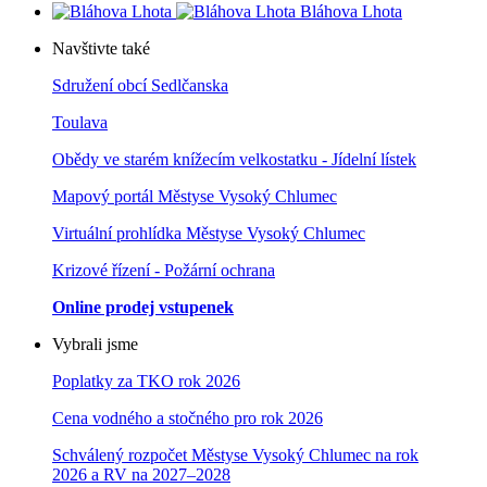
Bláhova Lhota
Navštivte také
Sdružení obcí Sedlčanska
Toulava
Obědy ve starém knížecím velkostatku - Jídelní lístek
Mapový portál Městyse Vysoký Chlumec
Virtuální prohlídka Městyse Vysoký Chlumec
Krizové řízení - Požární ochrana
Online prodej vstupenek
Vybrali jsme
Poplatky za TKO rok 2026
Cena vodného a stočného pro rok 202
6
Schválený rozpočet Městyse Vysoký Chlumec na rok
2026 a RV na 2027–202
8