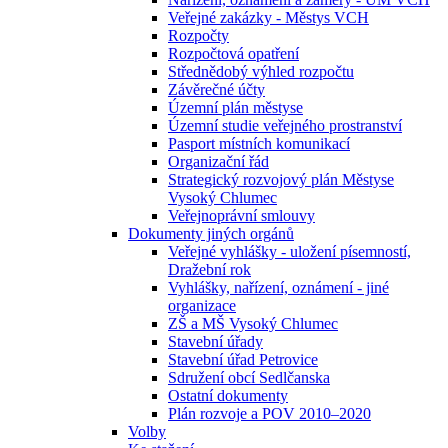
Veřejné zakázky - Městys VCH
Rozpočty
Rozpočtová opatření
Střednědobý výhled rozpočtu
Závěrečné účty
Územní plán městyse
Územní studie veřejného prostranství
Pasport místních komunikací
Organizační řád
Strategický rozvojový plán Městyse
Vysoký Chlumec
Veřejnoprávní smlouvy
Dokumenty jiných orgánů
Veřejné vyhlášky - uložení písemností,
Dražební rok
Vyhlášky, nařízení, oznámení - jiné
organizace
ZŠ a MŠ Vysoký Chlumec
Stavební úřady
Stavební úřad Petrovice
Sdružení obcí Sedlčanska
Ostatní dokumenty
Plán rozvoje a POV 2010–2020
Volby