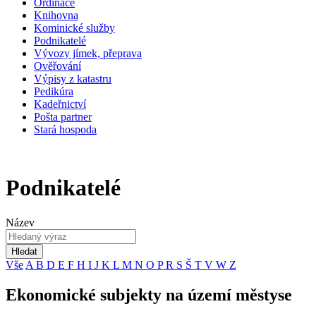
Ordinace
Knihovna
Kominické služby
Podnikatelé
Vývozy jímek, přeprava
Ověřování
Výpisy z katastru
Pedikúra
Kadeřnictví
Pošta partner
Stará hospoda
Podnikatelé
Název
Hledat
Vše
A
B
D
E
F
H
I
J
K
L
M
N
O
P
R
S
Š
T
V
W
Z
Ekonomické subjekty na území městyse