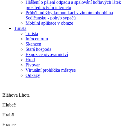
Hlášení o pálení odpadu a spalování hořlavých látek
prostřednictvím internetu
Průběh údržby komunikací v zimním období na
Sedlčansku - pohyb sypačů
Mobilní aplikace v obraze
Turista
Turista
Infocentrum
Skanzen
Stará hospoda
Expozice pivovarnictví
Hrad
Pivovar
Virtuální prohlídka městyse
Odkazy
Bláhova Lhota
Hlubeč
Hrabří
Hradce