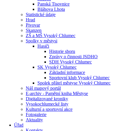
Panská Tisovnice
Bláhova Lhota
Statistické údaje
Hrad
Pivovar
Skanzen
ZŠ a MŠ Vysoký Chlumec
Spolky v městysi
Hasiči
Historie sboru
Zprávy o činnosti JSDHO
SDH Vysoký Chlumec
SK Vysoký Chlumec
Základní informace
Sportovní klub Vysoký Chlumec
Spolek přátel městyse Vysoký Chlumec
Náš mapový portál
E-archiv - Pamětní kniha Městyse
Digitalizované kroniky
Vysokochlumecké listy
Kulturní a sportovní akce
Fotogalerie
Aktuality
Úřad
Kontakty