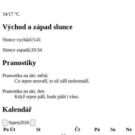
34/17 °C
Východ a západ slunce
Slunce vychází:
5:41
Slunce zapadá:
20:34
Pranostiky
Pranostika na akt. měsíc
Co srpen neuvaří, to už září nedosmaží.
Pranostika na akt. den
Když srpen pálí, bude pálit i víno.
Kalendář
Srpen
2026
Po
Út
St
Čt
Pá
So
Ne