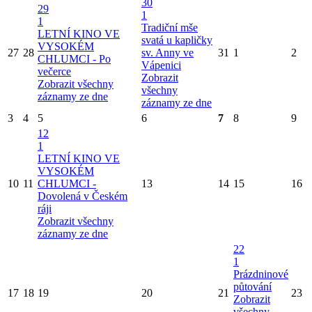
30
29
1
1
Tradiční mše
LETNÍ KINO VE
svatá u kapličky
VYSOKÉM
27
28
sv. Anny ve
31
1
2
CHLUMCI - Po
Vápenici
večerce
Zobrazit
Zobrazit všechny
všechny
záznamy ze dne
záznamy ze dne
3
4
5
6
7
8
9
12
1
LETNÍ KINO VE
VYSOKÉM
10
11
CHLUMCI -
13
14
15
16
Dovolená v Českém
ráji
Zobrazit všechny
záznamy ze dne
22
1
Prázdninové
půtování
17
18
19
20
21
23
Zobrazit
všechny