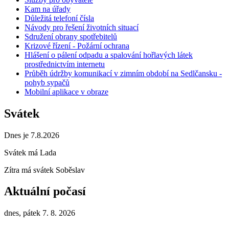
Kam na úřady
Důležitá telefoní čísla
Návody pro řešení životních situací
Sdružení obrany spotřebitelů
Krizové řízení - Požární ochrana
Hlášení o pálení odpadu a spalování hořlavých látek
prostřednictvím internetu
Průběh údržby komunikací v zimním období na Sedlčansku -
pohyb sypačů
Mobilní aplikace v obraze
Svátek
Dnes je 7.8.2026
Svátek má
Lada
Zítra má svátek
Soběslav
Aktuální počasí
dnes, pátek 7. 8. 2026