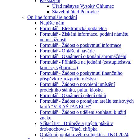
Ke stažení
Úřad městyse Vysoký Chlumec
Stavební úřad Petrovice
On-line formuláře podání
Napište nám
Formulář - Elektronická podatelna
Formulář - Získání informace, podání námětu
nebo stížnosti
Formulář - Žádost o poskytnutí informace
Formulář - Ohlášení havárie
Formulář - Oznámení o konání shromáždění
Formulář - Přihláška na jednání (zastupitelstva,
komise, výboru, ...)
Formulář - Žádost o poskytnutí finančního
příspěvku z rozpočtu městyse
Formulář - Žádost o povolení umístění
prodejního stánku, pultu, kiosku
Formulář - Oznámení pálení ohňů
Formulář - Žádost o pronájem areálu tenisových
kurtů "V KAŠTANECH"
Formulář - Žádost o udělení souhlasu k užití
znaku
Sčítací list - Drůbeže a jiných ptáků v
drobnochovu - "Ptačí chřipka"
Ohlášení poplatkového subjektu - TKO 2024