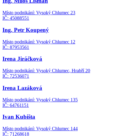
Ing. Miloš Lišman
Místo podnikání: Vysoký Chlumec 23
IČ: 45088551
Ing. Petr Koupený
Místo podnikání: Vysoký Chlumec 12
IČ: 87953561
Irena Jiráčková
Místo podnikání: Vysoký Chlumec, Hrabří 20
IČ: 72536071
Irena Lazáková
Místo podnikání: Vysoký Chlumec 135
IČ: 64761151
Ivan Kubišta
Místo podnikání: Vysoký Chlumec 144
IČ: 71268618