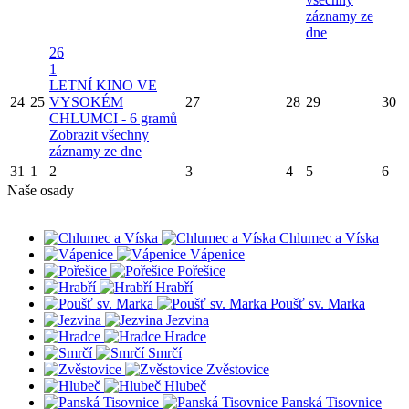
záznamy ze
dne
26
1
LETNÍ KINO VE
24
25
VYSOKÉM
27
28
29
30
CHLUMCI - 6 gramů
Zobrazit všechny
záznamy ze dne
31
1
2
3
4
5
6
Naše osady
Chlumec a Víska
Vápenice
Pořešice
Hrabří
Poušť sv. Marka
Jezvina
Hradce
Smrčí
Zvěstovice
Hlubeč
Panská Tisovnice