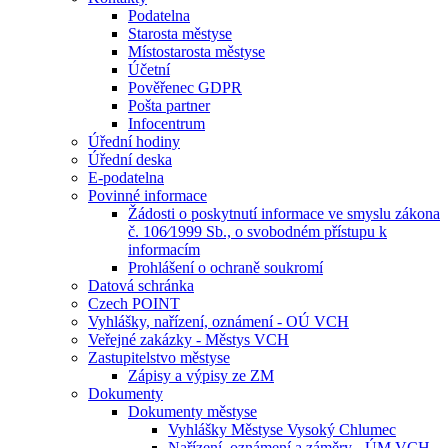
Podatelna
Starosta městyse
Místostarosta městyse
Účetní
Pověřenec GDPR
Pošta partner
Infocentrum
Úřední hodiny
Úřední deska
E-podatelna
Povinné informace
Žádosti o poskytnutí informace ve smyslu zákona
č. 106⁄1999 Sb., o svobodném přístupu k
informacím
Prohlášení o ochraně soukromí
Datová schránka
Czech POINT
Vyhlášky, nařízení, oznámení - OÚ VCH
Veřejné zakázky - Městys VCH
Zastupitelstvo městyse
Zápisy a výpisy ze ZM
Dokumenty
Dokumenty městyse
Vyhlášky Městyse Vysoký Chlumec
Nařízení, oznámení a záměry - ÚM VCH