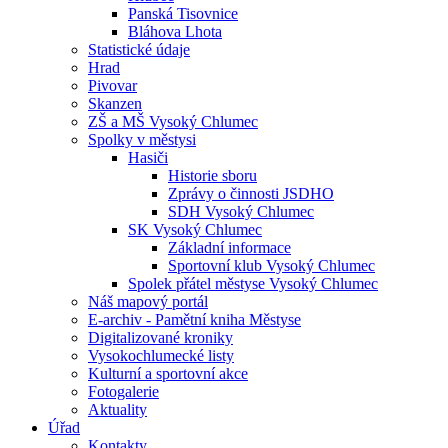
Panská Tisovnice
Bláhova Lhota
Statistické údaje
Hrad
Pivovar
Skanzen
ZŠ a MŠ Vysoký Chlumec
Spolky v městysi
Hasiči
Historie sboru
Zprávy o činnosti JSDHO
SDH Vysoký Chlumec
SK Vysoký Chlumec
Základní informace
Sportovní klub Vysoký Chlumec
Spolek přátel městyse Vysoký Chlumec
Náš mapový portál
E-archiv - Pamětní kniha Městyse
Digitalizované kroniky
Vysokochlumecké listy
Kulturní a sportovní akce
Fotogalerie
Aktuality
Úřad
Kontakty