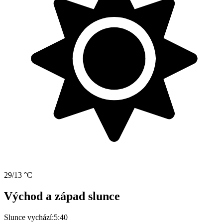
29/13 °C
Východ a západ slunce
Slunce vychází:
5:40