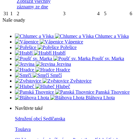
Zobrazit všechny
záznamy ze dne
31
1
2
3
4
5
6
Naše osady
Chlumec a Víska
Vápenice
Pořešice
Hrabří
Poušť sv. Marka
Jezvina
Hradce
Smrčí
Zvěstovice
Hlubeč
Panská Tisovnice
Bláhova Lhota
Navštivte také
Sdružení obcí Sedlčanska
Toulava