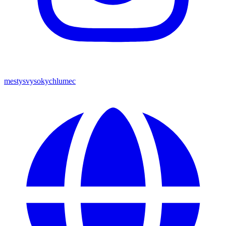
mestysvysokychlumec