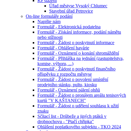
Ke stažení
Úřad městyse Vysoký Chlumec
Stavební úřad Petrovice
On-line formuláře podání
Napište nám
Formulář - Elektronická podatelna
Formulář - Získání informace, podání námětu
nebo stížnosti
Formulář - Žádost o poskytnutí informace
Formulář - Ohlášení havárie
Formulář - Oznámení o konání shromáždění
Formulář - Přihláška na jednání (zastupitelstva,
komise, výboru, ...)
Formulář - Žádost o poskytnutí finančního
příspěvku z rozpočtu městyse
Formulář - Žádost o povolení umístění
prodejního stánku, pultu, kiosku
Formulář - Oznámení pálení ohňů
Formulář - Žádost o pronájem areálu tenisových
kurtů "V KAŠTANECH"
Formulář - Žádost o udělení souhlasu k užití
znaku
Sčítací list - Drůbeže a jiných ptáků v
drobnochovu - "Ptačí chřipka"
Ohlášení poplatkového subjektu - TKO 2024