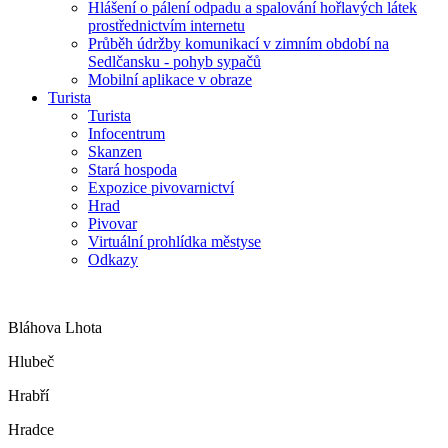
Hlášení o pálení odpadu a spalování hořlavých látek
prostřednictvím internetu
Průběh údržby komunikací v zimním období na
Sedlčansku - pohyb sypačů
Mobilní aplikace v obraze
Turista
Turista
Infocentrum
Skanzen
Stará hospoda
Expozice pivovarnictví
Hrad
Pivovar
Virtuální prohlídka městyse
Odkazy
Bláhova Lhota
Hlubeč
Hrabří
Hradce