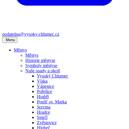
podatelna@vysoky-chlumec.cz
Menu
Městys
Městys
Historie městyse
Symboly městyse
Naše osady a okolí
Vysoký Chlumec
Víska
Vápenice
Pořešice
Hrabří
Poušť sv. Marka
Jezvina
Hradce
Smrčí
Zvěstovice
Hlubeč