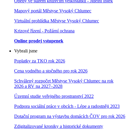
Obědy ve starém knížecím velkostatku - Jídelní lístek
Mapový portál Městyse Vysoký Chlumec
Virtuální prohlídka Městyse Vysoký Chlumec
Krizové řízení - Požární ochrana
Online prodej vstupenek
Vybrali jsme
Poplatky za TKO rok 2026
Cena vodného a stočného pro rok 202
6
Schválený rozpočet Městyse Vysoký Chlumec na rok
2026 a RV na 2027–202
8
Územní studie veřejného prostranství 2022
Podpora sociální práce v obcích - Lépe a radostněji 2023
Dotační program na výstavbu domácích ČOV pro rok 2026
Zdigitalizované kroniky a historické dokumenty