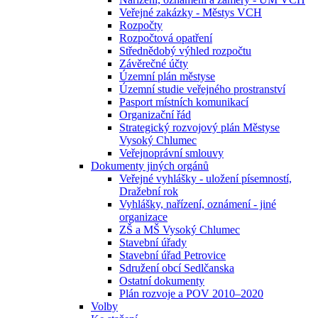
Veřejné zakázky - Městys VCH
Rozpočty
Rozpočtová opatření
Střednědobý výhled rozpočtu
Závěrečné účty
Územní plán městyse
Územní studie veřejného prostranství
Pasport místních komunikací
Organizační řád
Strategický rozvojový plán Městyse
Vysoký Chlumec
Veřejnoprávní smlouvy
Dokumenty jiných orgánů
Veřejné vyhlášky - uložení písemností,
Dražební rok
Vyhlášky, nařízení, oznámení - jiné
organizace
ZŠ a MŠ Vysoký Chlumec
Stavební úřady
Stavební úřad Petrovice
Sdružení obcí Sedlčanska
Ostatní dokumenty
Plán rozvoje a POV 2010–2020
Volby