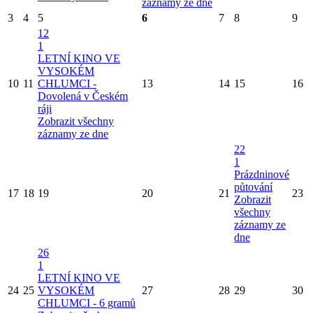
záznamy ze dne
3
4
5
6
7
8
9
12
1
LETNÍ KINO VE
VYSOKÉM
10
11
CHLUMCI -
13
14
15
16
Dovolená v Českém
ráji
Zobrazit všechny
záznamy ze dne
22
1
Prázdninové
půtování
17
18
19
20
21
23
Zobrazit
všechny
záznamy ze
dne
26
1
LETNÍ KINO VE
24
25
VYSOKÉM
27
28
29
30
CHLUMCI - 6 gramů