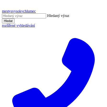
mestysvysokychlumec
Hledaný výraz
Hledat
rozšířené vyhledávání