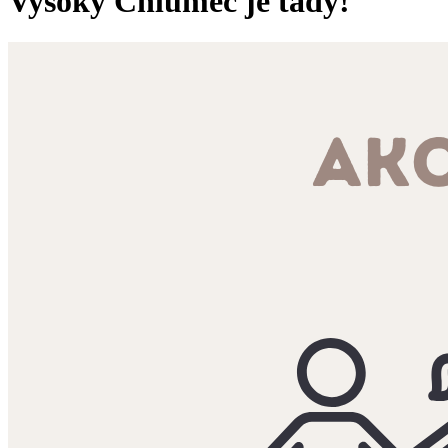
Vysoký Chlumec je tady!