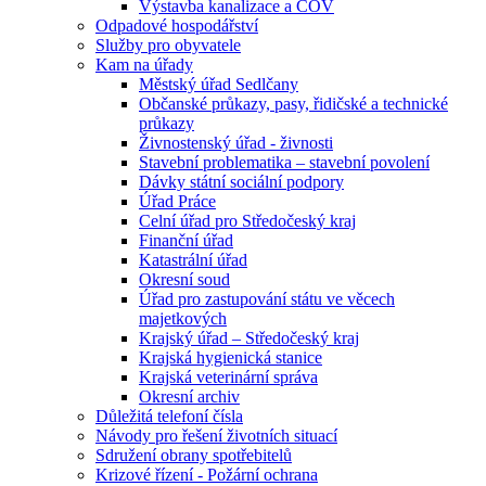
Výstavba kanalizace a ČOV
Odpadové hospodářství
Služby pro obyvatele
Kam na úřady
Městský úřad Sedlčany
Občanské průkazy, pasy, řidičské a technické
průkazy
Živnostenský úřad - živnosti
Stavební problematika – stavební povolení
Dávky státní sociální podpory
Úřad Práce
Celní úřad pro Středočeský kraj
Finanční úřad
Katastrální úřad
Okresní soud
Úřad pro zastupování státu ve věcech
majetkových
Krajský úřad – Středočeský kraj
Krajská hygienická stanice
Krajská veterinární správa
Okresní archiv
Důležitá telefoní čísla
Návody pro řešení životních situací
Sdružení obrany spotřebitelů
Krizové řízení - Požární ochrana