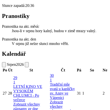
Slunce zapadá:
20:36
Pranostiky
Pranostika na akt. měsíc
Jsou-li v srpnu hory kalný, budou v zimě mrazy valný.
Pranostika na akt. den
V srpnu již nelze slunci mnoho věřit.
Kalendář
Srpen
2026
Po
Út
St
Čt
Pá
So
Ne
30
29
1
1
Tradiční mše
LETNÍ KINO VE
svatá u kapličky
VYSOKÉM
27
28
sv. Anny ve
31
1
2
CHLUMCI - Po
Vápenici
večerce
Zobrazit
Zobrazit všechny
všechny
záznamy ze dne