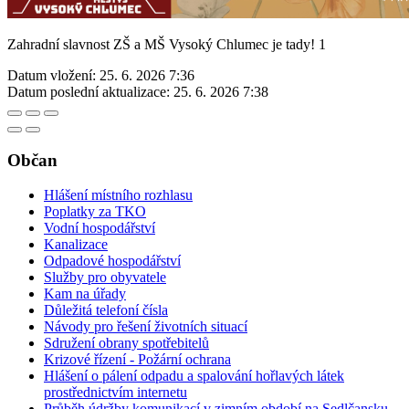
Zahradní slavnost ZŠ a MŠ Vysoký Chlumec je tady! 1
Datum vložení:
25. 6. 2026 7:36
Datum poslední aktualizace:
25. 6. 2026 7:38
Občan
Hlášení místního rozhlasu
Poplatky za TKO
Vodní hospodářství
Kanalizace
Odpadové hospodářství
Služby pro obyvatele
Kam na úřady
Důležitá telefoní čísla
Návody pro řešení životních situací
Sdružení obrany spotřebitelů
Krizové řízení - Požární ochrana
Hlášení o pálení odpadu a spalování hořlavých látek
prostřednictvím internetu
Průběh údržby komunikací v zimním období na Sedlčansku -