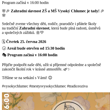
Program začíná v 16:00 hodin
🌸🎉
Zahradní slavnost ZŠ a MŠ Vysoký Chlumec je tady!
🎉
🌸
Srdečně zveme všechny děti, rodiče, prarodiče i přátele školy
na tradiční
Zahradní slavnost
, která bude plná radosti, úsměvů
a společných zážitků. 🌼💛
🗓️
Čtvrtek 25. června 2026
🕞
Areál bude otevřen od 15:30 hodin
🎭
Program začíná v 16:00 hodin
Přijďte podpořit naše děti, užít si příjemné odpoledne a společně
zakončit školní rok v krásné atmosféře. 🌿✨
Těšíme se na setkání s Vámi! 😊
#vysokychlumec #mestysvysokychlumec #tradiceoziva