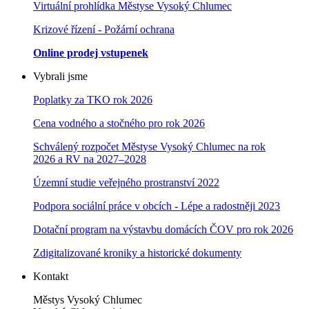
Virtuální prohlídka Městyse Vysoký Chlumec
Krizové řízení - Požární ochrana
Online prodej vstupenek
Vybrali jsme
Poplatky za TKO rok 2026
Cena vodného a stočného pro rok 202
6
Schválený rozpočet Městyse Vysoký Chlumec na rok
2026 a RV na 2027–202
8
Územní studie veřejného prostranství 2022
Podpora sociální práce v obcích - Lépe a radostněji 2023
Dotační program na výstavbu domácích ČOV pro rok 2026
Zdigitalizované kroniky a historické dokumenty
Kontakt
Městys Vysoký Chlumec