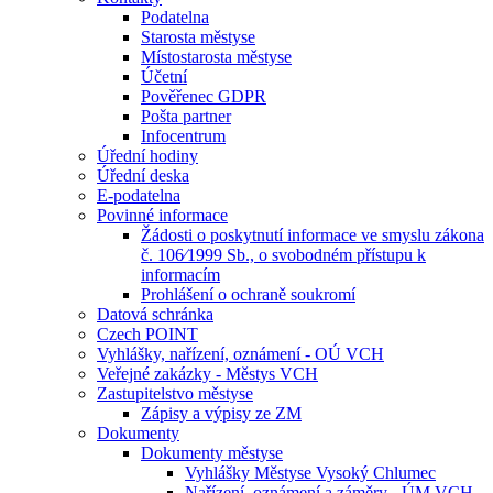
Podatelna
Starosta městyse
Místostarosta městyse
Účetní
Pověřenec GDPR
Pošta partner
Infocentrum
Úřední hodiny
Úřední deska
E-podatelna
Povinné informace
Žádosti o poskytnutí informace ve smyslu zákona
č. 106⁄1999 Sb., o svobodném přístupu k
informacím
Prohlášení o ochraně soukromí
Datová schránka
Czech POINT
Vyhlášky, nařízení, oznámení - OÚ VCH
Veřejné zakázky - Městys VCH
Zastupitelstvo městyse
Zápisy a výpisy ze ZM
Dokumenty
Dokumenty městyse
Vyhlášky Městyse Vysoký Chlumec
Nařízení, oznámení a záměry - ÚM VCH