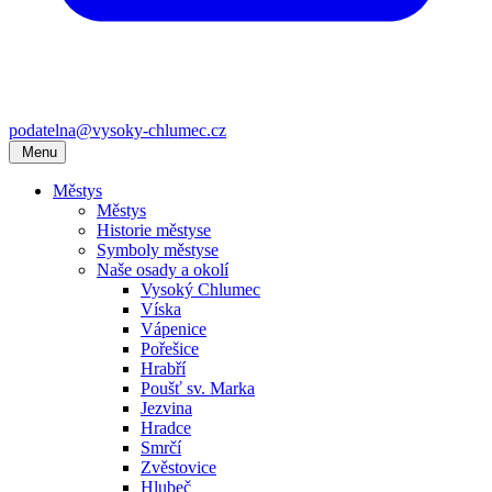
podatelna@vysoky-chlumec.cz
Menu
Městys
Městys
Historie městyse
Symboly městyse
Naše osady a okolí
Vysoký Chlumec
Víska
Vápenice
Pořešice
Hrabří
Poušť sv. Marka
Jezvina
Hradce
Smrčí
Zvěstovice
Hlubeč