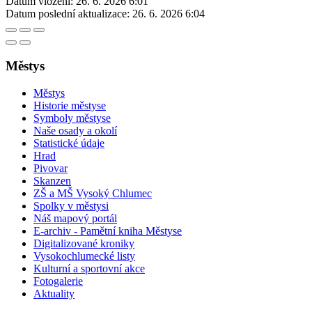
Datum vložení:
26. 6. 2026 6:01
Datum poslední aktualizace:
26. 6. 2026 6:04
Městys
Městys
Historie městyse
Symboly městyse
Naše osady a okolí
Statistické údaje
Hrad
Pivovar
Skanzen
ZŠ a MŠ Vysoký Chlumec
Spolky v městysi
Náš mapový portál
E-archiv - Pamětní kniha Městyse
Digitalizované kroniky
Vysokochlumecké listy
Kulturní a sportovní akce
Fotogalerie
Aktuality