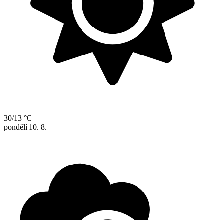
30/13 °C
pondělí
10. 8.