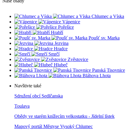
Naše osady
Chlumec a Víska
Vápenice
Pořešice
Hrabří
Poušť sv. Marka
Jezvina
Hradce
Smrčí
Zvěstovice
Hlubeč
Panská Tisovnice
Bláhova Lhota
Navštivte také
Sdružení obcí Sedlčanska
Toulava
Obědy ve starém knížecím velkostatku - Jídelní lístek
Mapový portál Městyse Vysoký Chlumec