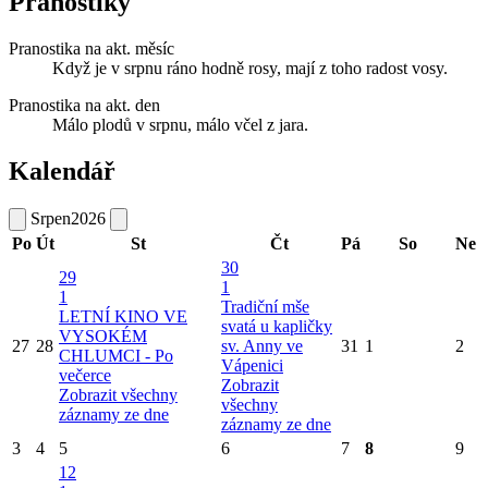
Pranostiky
Pranostika na akt. měsíc
Když je v srpnu ráno hodně rosy, mají z toho radost vosy.
Pranostika na akt. den
Málo plodů v srpnu, málo včel z jara.
Kalendář
Srpen
2026
Po
Út
St
Čt
Pá
So
Ne
30
29
1
1
Tradiční mše
LETNÍ KINO VE
svatá u kapličky
VYSOKÉM
27
28
sv. Anny ve
31
1
2
CHLUMCI - Po
Vápenici
večerce
Zobrazit
Zobrazit všechny
všechny
záznamy ze dne
záznamy ze dne
3
4
5
6
7
8
9
12