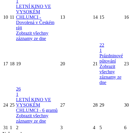
1
LETNÍ KINO VE
VYSOKÉM
10
11
CHLUMCI -
13
14
15
16
Dovolená v Českém
ráji
Zobrazit všechny
záznamy ze dne
22
1
Prázdninové
půtování
17
18
19
20
21
23
Zobrazit
všechny
záznamy ze
dne
26
1
LETNÍ KINO VE
24
25
VYSOKÉM
27
28
29
30
CHLUMCI - 6 gramů
Zobrazit všechny
záznamy ze dne
31
1
2
3
4
5
6