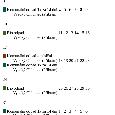
3
Komunální odpad 1x za 14 dní
4
5
6
7
8
9
Vysoký Chlumec (Příbram)
10
Bio odpad
11
12
13
14
15
16
Vysoký Chlumec (Příbram)
17
Komunální odpad - měsíční
Vysoký Chlumec (Příbram)
18
19
20
21
22
23
Komunální odpad 1x za 14 dní
Vysoký Chlumec (Příbram)
24
Bio odpad
25
26
27
28
29
30
Vysoký Chlumec (Příbram)
31
Komunální odpad 1x za 14 dní
1
2
3
4
5
6