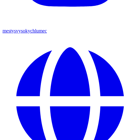
mestysvysokychlumec