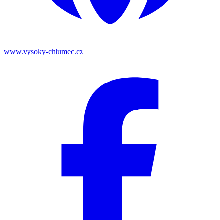
www.vysoky-chlumec.cz