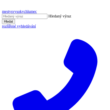
mestysvysokychlumec
Hledaný výraz
Hledat
rozšířené vyhledávání