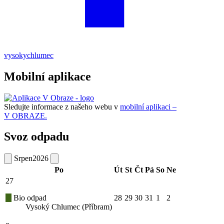
vysokychlumec
Mobilní aplikace
Sledujte informace z našeho webu v
mobilní aplikaci –
V OBRAZE.
Svoz odpadu
Srpen
2026
Po
Út
St
Čt
Pá
So
Ne
27
Bio odpad
28
29
30
31
1
2
Vysoký Chlumec (Příbram)