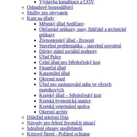
Výstavba kanalizace a ČOV
Odpadové hospodářství
Služby pro obyvatele
Kam na úřady
Městský úřad Sedlčany
Občanské průkazy, pasy, řidičské a technické
průkazy
Živnostenský úřad - živnosti
Stavební problematika – stavební povolení
Dávky státní sociální podpory
Úřad Práce
Celní úřad pro Středočeský kraj
Finanční úřad
Katastrální úřad
Okresní soud
Úřad pro zastupování státu ve věcech
majetkových
Krajský úřad – Středočeský kraj
Krajská hygienická stanice
Krajská veterinární správa
Okresní archiv
Důležitá telefoní čísla
Návody pro řešení životních situací
Sdružení obrany spotřebitelů
Krizové řízení - Požární ochrana