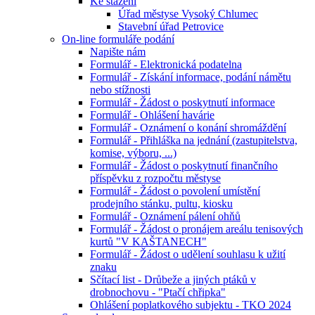
Ke stažení
Úřad městyse Vysoký Chlumec
Stavební úřad Petrovice
On-line formuláře podání
Napište nám
Formulář - Elektronická podatelna
Formulář - Získání informace, podání námětu
nebo stížnosti
Formulář - Žádost o poskytnutí informace
Formulář - Ohlášení havárie
Formulář - Oznámení o konání shromáždění
Formulář - Přihláška na jednání (zastupitelstva,
komise, výboru, ...)
Formulář - Žádost o poskytnutí finančního
příspěvku z rozpočtu městyse
Formulář - Žádost o povolení umístění
prodejního stánku, pultu, kiosku
Formulář - Oznámení pálení ohňů
Formulář - Žádost o pronájem areálu tenisových
kurtů "V KAŠTANECH"
Formulář - Žádost o udělení souhlasu k užití
znaku
Sčítací list - Drůbeže a jiných ptáků v
drobnochovu - "Ptačí chřipka"
Ohlášení poplatkového subjektu - TKO 2024