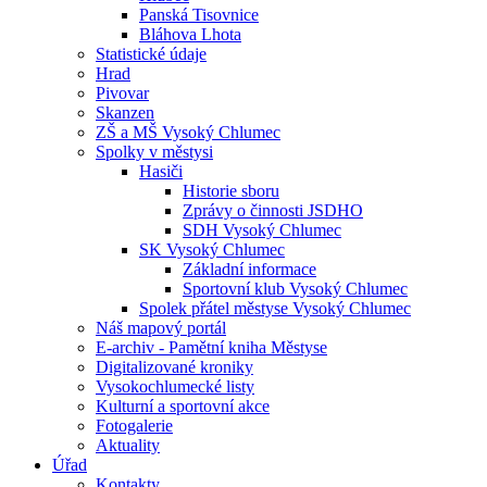
Panská Tisovnice
Bláhova Lhota
Statistické údaje
Hrad
Pivovar
Skanzen
ZŠ a MŠ Vysoký Chlumec
Spolky v městysi
Hasiči
Historie sboru
Zprávy o činnosti JSDHO
SDH Vysoký Chlumec
SK Vysoký Chlumec
Základní informace
Sportovní klub Vysoký Chlumec
Spolek přátel městyse Vysoký Chlumec
Náš mapový portál
E-archiv - Pamětní kniha Městyse
Digitalizované kroniky
Vysokochlumecké listy
Kulturní a sportovní akce
Fotogalerie
Aktuality
Úřad
Kontakty