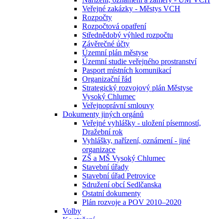
Veřejné zakázky - Městys VCH
Rozpočty
Rozpočtová opatření
Střednědobý výhled rozpočtu
Závěrečné účty
Územní plán městyse
Územní studie veřejného prostranství
Pasport místních komunikací
Organizační řád
Strategický rozvojový plán Městyse
Vysoký Chlumec
Veřejnoprávní smlouvy
Dokumenty jiných orgánů
Veřejné vyhlášky - uložení písemností,
Dražební rok
Vyhlášky, nařízení, oznámení - jiné
organizace
ZŠ a MŠ Vysoký Chlumec
Stavební úřady
Stavební úřad Petrovice
Sdružení obcí Sedlčanska
Ostatní dokumenty
Plán rozvoje a POV 2010–2020
Volby