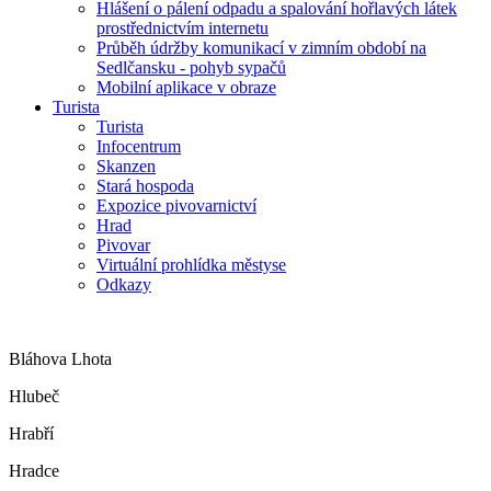
Hlášení o pálení odpadu a spalování hořlavých látek
prostřednictvím internetu
Průběh údržby komunikací v zimním období na
Sedlčansku - pohyb sypačů
Mobilní aplikace v obraze
Turista
Turista
Infocentrum
Skanzen
Stará hospoda
Expozice pivovarnictví
Hrad
Pivovar
Virtuální prohlídka městyse
Odkazy
Bláhova Lhota
Hlubeč
Hrabří
Hradce