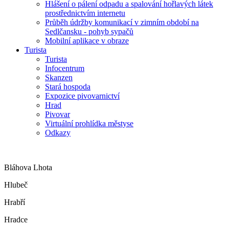
Hlášení o pálení odpadu a spalování hořlavých látek
prostřednictvím internetu
Průběh údržby komunikací v zimním období na
Sedlčansku - pohyb sypačů
Mobilní aplikace v obraze
Turista
Turista
Infocentrum
Skanzen
Stará hospoda
Expozice pivovarnictví
Hrad
Pivovar
Virtuální prohlídka městyse
Odkazy
Bláhova Lhota
Hlubeč
Hrabří
Hradce