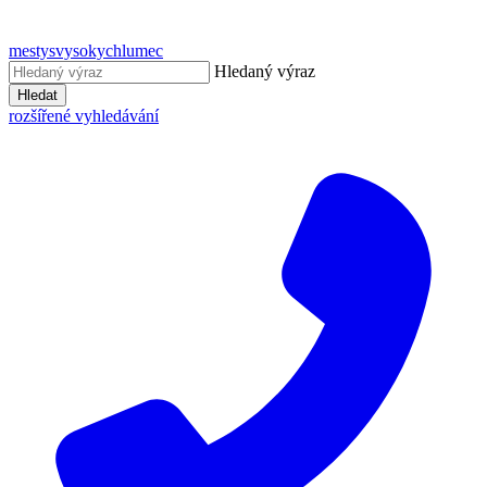
mestysvysokychlumec
Hledaný výraz
Hledat
rozšířené vyhledávání