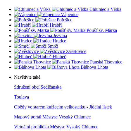
Chlumec a Víska
Vápenice
Pořešice
Hrabří
Poušť sv. Marka
Jezvina
Hradce
Smrčí
Zvěstovice
Hlubeč
Panská Tisovnice
Bláhova Lhota
Navštivte také
Sdružení obcí Sedlčanska
Toulava
Obědy ve starém knížecím velkostatku - Jídelní lístek
Mapový portál Městyse Vysoký Chlumec
Virtuální prohlídka Městyse Vysoký Chlumec