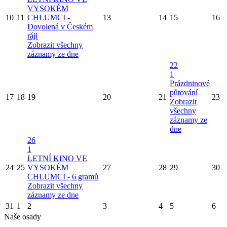
VYSOKÉM
10
11
CHLUMCI -
13
14
15
16
Dovolená v Českém
ráji
Zobrazit všechny
záznamy ze dne
22
1
Prázdninové
půtování
17
18
19
20
21
23
Zobrazit
všechny
záznamy ze
dne
26
1
LETNÍ KINO VE
24
25
VYSOKÉM
27
28
29
30
CHLUMCI - 6 gramů
Zobrazit všechny
záznamy ze dne
31
1
2
3
4
5
6
Naše osady