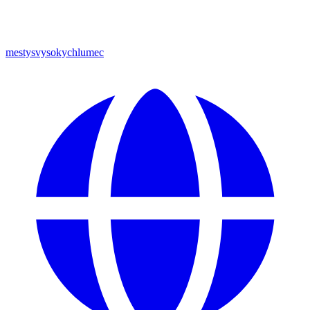
mestysvysokychlumec