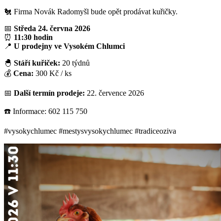
🐔 Firma Novák Radomyšl bude opět prodávat kuřičky.
📅
Středa 24. června 2026
⏰
11:30 hodin
📍
U prodejny ve Vysokém Chlumci
🐣
Stáří kuřiček:
20 týdnů
💰
Cena:
300 Kč / ks
📅
Další termín prodeje:
22. července 2026
☎️ Informace: 602 115 750
#vysokychlumec #mestysvysokychlumec #tradiceoziva