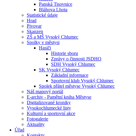
Panská Tisovnice
Bláhova Lhota
Statistické údaje
Hrad
Pivovar
Skanzen
ZŠ a MŠ Vysoký Chlumec
Spolky v městysi
Hasiči
Historie sboru
Zprávy o činnosti JSDHO
SDH Vysoký Chlumec
SK Vysoký Chlumec
Základní informace
Sportovní klub Vysoký Chlumec
Spolek přátel městyse Vysoký Chlumec
Náš mapový portál
E-archiv - Pamětní kniha Městyse
Digitalizované kroniky
Vysokochlumecké listy
Kulturní a sportovní akce
Fotogalerie
Aktuality
Úřad
Kontakty