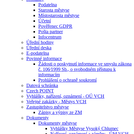
Podatelna
Starosta městyse
Místostarosta městyse
Účetní
Pověřenec GDPR
Pošta partner
Infocentrum
Úřední hodiny
Úřední deska
E-podatelna
Povinné informace
Žádosti o poskytnutí informace ve smyslu zákona
č. 106⁄1999 Sb., o svobodném přístupu k
informacím
Prohlášení o ochraně soukromí
Datová schránka
Czech POINT
Vyhlášky, nařízení, oznámení - OÚ VCH
Veřejné zakázky - Městys VCH
Zastupitelstvo městyse
Zápisy a výpisy ze ZM
Dokumenty
Dokumenty městyse
Vyhlášky Městyse Vysoký Chlumec
Nařízení, oznámení a záměry - ÚM VCH