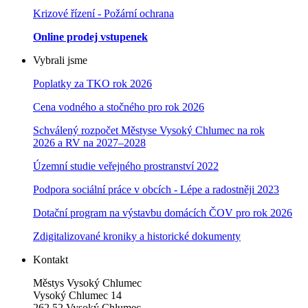
Krizové řízení - Požární ochrana
Online prodej vstupenek
Vybrali jsme
Poplatky za TKO rok 2026
Cena vodného a stočného pro rok 202
6
Schválený rozpočet Městyse Vysoký Chlumec na rok
2026 a RV na 2027–202
8
Územní studie veřejného prostranství 2022
Podpora sociální práce v obcích - Lépe a radostněji 2023
Dotační program na výstavbu domácích ČOV pro rok 2026
Zdigitalizované kroniky a historické dokumenty
Kontakt
Městys Vysoký Chlumec
Vysoký Chlumec 14
262 52 Vysoký Chlumec