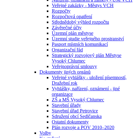
Veřejné zakázky - Městys VCH
Rozpočty
Rozpočtová opatření
Střednědobý výhled rozpočtu
Závěrečné účty
Územní plán městyse
Územní studie veřejného prostranství
Pasport místních komunikací
Organizační řád
Strategický rozvojový plán Městyse
Vysoký Chlumec
Veřejnoprávní smlouvy
Dokumenty jiných orgánů
Veřejné vyhlášky - uložení písemností,
Dražební rok
Vyhlášky, nařízení, oznámení - jiné
organizace
ZŠ a MŠ Vysoký Chlumec
Stavební úřady
Stavební úřad Petrovice
Sdružení obcí Sedlčanska
Ostatní dokumenty
Plán rozvoje a POV 2010–2020
Volby