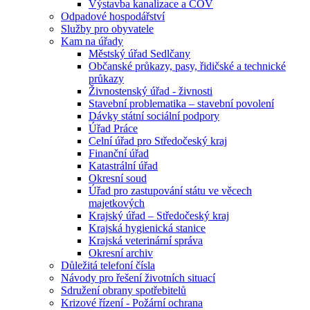
Výstavba kanalizace a ČOV
Odpadové hospodářství
Služby pro obyvatele
Kam na úřady
Městský úřad Sedlčany
Občanské průkazy, pasy, řidičské a technické
průkazy
Živnostenský úřad - živnosti
Stavební problematika – stavební povolení
Dávky státní sociální podpory
Úřad Práce
Celní úřad pro Středočeský kraj
Finanční úřad
Katastrální úřad
Okresní soud
Úřad pro zastupování státu ve věcech
majetkových
Krajský úřad – Středočeský kraj
Krajská hygienická stanice
Krajská veterinární správa
Okresní archiv
Důležitá telefoní čísla
Návody pro řešení životních situací
Sdružení obrany spotřebitelů
Krizové řízení - Požární ochrana