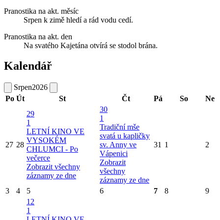
Pranostika na akt. měsíc
Srpen k zimě hledí a rád vodu cedí.
Pranostika na akt. den
Na svatého Kajetána otvírá se stodol brána.
Kalendář
Srpen
2026
Po
Út
St
Čt
Pá
So
Ne
30
29
1
1
Tradiční mše
LETNÍ KINO VE
svatá u kapličky
VYSOKÉM
27
28
sv. Anny ve
31
1
2
CHLUMCI - Po
Vápenici
večerce
Zobrazit
Zobrazit všechny
všechny
záznamy ze dne
záznamy ze dne
3
4
5
6
7
8
9
12
1
LETNÍ KINO VE