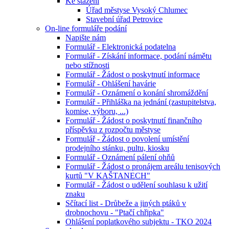
Ke stažení
Úřad městyse Vysoký Chlumec
Stavební úřad Petrovice
On-line formuláře podání
Napište nám
Formulář - Elektronická podatelna
Formulář - Získání informace, podání námětu
nebo stížnosti
Formulář - Žádost o poskytnutí informace
Formulář - Ohlášení havárie
Formulář - Oznámení o konání shromáždění
Formulář - Přihláška na jednání (zastupitelstva,
komise, výboru, ...)
Formulář - Žádost o poskytnutí finančního
příspěvku z rozpočtu městyse
Formulář - Žádost o povolení umístění
prodejního stánku, pultu, kiosku
Formulář - Oznámení pálení ohňů
Formulář - Žádost o pronájem areálu tenisových
kurtů "V KAŠTANECH"
Formulář - Žádost o udělení souhlasu k užití
znaku
Sčítací list - Drůbeže a jiných ptáků v
drobnochovu - "Ptačí chřipka"
Ohlášení poplatkového subjektu - TKO 2024