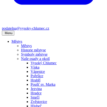
podatelna@vysoky-chlumec.cz
Menu
Městys
Městys
Historie městyse
Symboly městyse
Naše osady a okolí
Vysoký Chlumec
Víska
Vápenice
Pořešice
Hrabří
Poušť sv. Marka
Jezvina
Hradce
Smrčí
Zvěstovice
Hlubeč