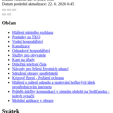
Datum poslední aktualizace:
22. 6. 2026 6:45
Občan
Hlášení místního rozhlasu
Poplatky za TKO
Vodní hospodářství
Kanalizace
Odpadové hospodářství
Služby pro obyvatele
Kam na úřady
Důležitá telefoní čísla
Návody pro řešení životních situací
Sdružení obrany spotřebitelů
Krizové řízení - Požární ochrana
Hlášení o pálení odpadu a spalování hořlavých látek
prostřednictvím internetu
Průběh údržby komunikací v zimním období na Sedlčansku -
pohyb sypačů
Mobilní aplikace v obraze
Svátek