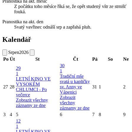
Pranostika na akt. měsíc
Z počátku toho měsíce říká se, že opět studený vítr ze strnišť
fouká.
Pranostika na akt. den
Svatý vavřinec odnáší srp a zapřahá pluh.
Kalendář
Srpen
2026
Po
Út
St
Čt
Pá
So
Ne
30
29
1
1
Tradiční mše
LETNÍ KINO VE
svatá u kapličky
VYSOKÉM
27
28
sv. Anny ve
31
1
2
CHLUMCI - Po
Vápenici
večerce
Zobrazit
Zobrazit všechny
všechny
záznamy ze dne
záznamy ze dne
3
4
5
6
7
8
9
12
1
LETNÍ KINO VE