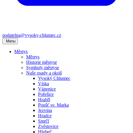
podatelna@vysoky-chlumec.cz
Menu
Městys
Městys
Historie městyse
Symboly městyse
Naše osady a okolí
Vysoký Chlumec
Víska
Vápenice
Pořešice
Hrabří
Poušť sv. Marka
Jezvina
Hradce
Smrčí
Zvěstovice
Hlubeč