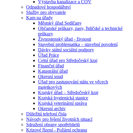
Výstavba kanalizace a ČOV
Odpadové hospodářství
Služby pro obyvatele
Kam na úřady
Městský úřad Sedlčany
Občanské průkazy, pasy, řidičské a technické
průkazy
Živnostenský úřad - živnosti
Stavební problematika – stavební povolení
Dávky státní sociální podpory
Úřad Práce
Celní úřad pro Středočeský kraj
Finanční úřad
Katastrální úřad
Okresní soud
Úřad pro zastupování státu ve věcech
majetkových
Krajský úřad – Středočeský kraj
Krajská hygienická stanice
Krajská veterinární správa
Okresní archiv
Důležitá telefoní čísla
Návody pro řešení životních situací
Sdružení obrany spotřebitelů
Krizové řízení - Požární ochrana