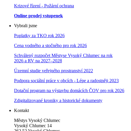
Krizové řízení - Požární ochrana
Online prodej vstupenek
Vybrali jsme
Poplatky za TKO rok 2026
Cena vodného a stočného pro rok 202
6
Schválený rozpočet Městyse Vysoký Chlumec na rok
2026 a RV na 2027–202
8
Územní studie veřejného prostranství 2022
Podpora sociální práce v obcích - Lépe a radostněji 2023
Dotační program na výstavbu domácích ČOV pro rok 2026
Zdigitalizované kroniky a historické dokumenty
Kontakt
Městys Vysoký Chlumec
Vysoký Chlumec 14
262 52 Vysoký Chlumec