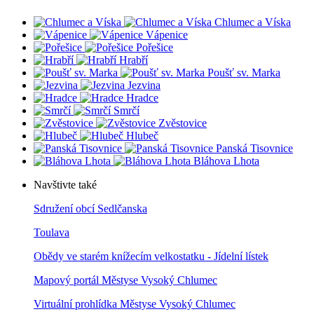
Chlumec a Víska
Vápenice
Pořešice
Hrabří
Poušť sv. Marka
Jezvina
Hradce
Smrčí
Zvěstovice
Hlubeč
Panská Tisovnice
Bláhova Lhota
Navštivte také
Sdružení obcí Sedlčanska
Toulava
Obědy ve starém knížecím velkostatku - Jídelní lístek
Mapový portál Městyse Vysoký Chlumec
Virtuální prohlídka Městyse Vysoký Chlumec