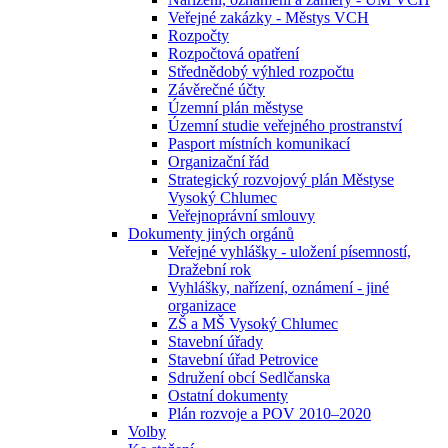
Veřejné zakázky - Městys VCH
Rozpočty
Rozpočtová opatření
Střednědobý výhled rozpočtu
Závěrečné účty
Územní plán městyse
Územní studie veřejného prostranství
Pasport místních komunikací
Organizační řád
Strategický rozvojový plán Městyse
Vysoký Chlumec
Veřejnoprávní smlouvy
Dokumenty jiných orgánů
Veřejné vyhlášky - uložení písemností,
Dražební rok
Vyhlášky, nařízení, oznámení - jiné
organizace
ZŠ a MŠ Vysoký Chlumec
Stavební úřady
Stavební úřad Petrovice
Sdružení obcí Sedlčanska
Ostatní dokumenty
Plán rozvoje a POV 2010–2020
Volby