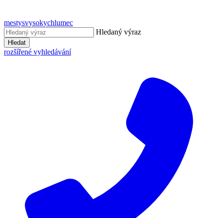
mestysvysokychlumec
Hledaný výraz
Hledat
rozšířené vyhledávání