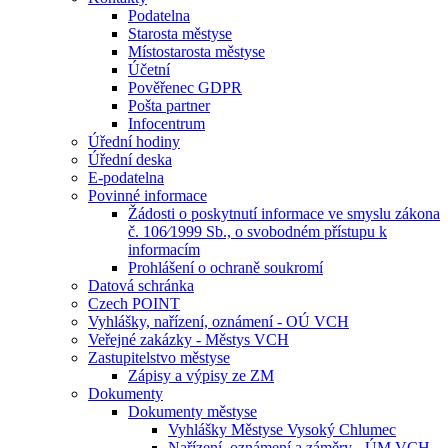
Podatelna
Starosta městyse
Místostarosta městyse
Účetní
Pověřenec GDPR
Pošta partner
Infocentrum
Úřední hodiny
Úřední deska
E-podatelna
Povinné informace
Žádosti o poskytnutí informace ve smyslu zákona
č. 106⁄1999 Sb., o svobodném přístupu k
informacím
Prohlášení o ochraně soukromí
Datová schránka
Czech POINT
Vyhlášky, nařízení, oznámení - OÚ VCH
Veřejné zakázky - Městys VCH
Zastupitelstvo městyse
Zápisy a výpisy ze ZM
Dokumenty
Dokumenty městyse
Vyhlášky Městyse Vysoký Chlumec
Nařízení, oznámení a záměry - ÚM VCH