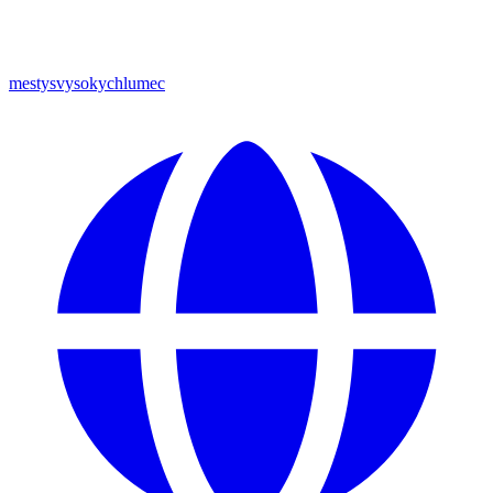
mestysvysokychlumec