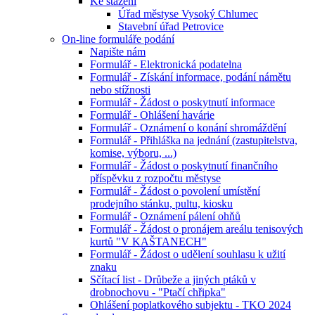
Ke stažení
Úřad městyse Vysoký Chlumec
Stavební úřad Petrovice
On-line formuláře podání
Napište nám
Formulář - Elektronická podatelna
Formulář - Získání informace, podání námětu
nebo stížnosti
Formulář - Žádost o poskytnutí informace
Formulář - Ohlášení havárie
Formulář - Oznámení o konání shromáždění
Formulář - Přihláška na jednání (zastupitelstva,
komise, výboru, ...)
Formulář - Žádost o poskytnutí finančního
příspěvku z rozpočtu městyse
Formulář - Žádost o povolení umístění
prodejního stánku, pultu, kiosku
Formulář - Oznámení pálení ohňů
Formulář - Žádost o pronájem areálu tenisových
kurtů "V KAŠTANECH"
Formulář - Žádost o udělení souhlasu k užití
znaku
Sčítací list - Drůbeže a jiných ptáků v
drobnochovu - "Ptačí chřipka"
Ohlášení poplatkového subjektu - TKO 2024