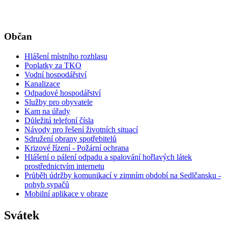
Občan
Hlášení místního rozhlasu
Poplatky za TKO
Vodní hospodářství
Kanalizace
Odpadové hospodářství
Služby pro obyvatele
Kam na úřady
Důležitá telefoní čísla
Návody pro řešení životních situací
Sdružení obrany spotřebitelů
Krizové řízení - Požární ochrana
Hlášení o pálení odpadu a spalování hořlavých látek
prostřednictvím internetu
Průběh údržby komunikací v zimním období na Sedlčansku -
pohyb sypačů
Mobilní aplikace v obraze
Svátek