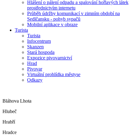
Hlášení o pálení odpadu a spalování hořlavých látek
prostřednictvím internetu
Průběh údržby komunikací v zimním období na
Sedlčansku - pohyb sypačů
Mobilní aplikace v obraze
Turista
Turista
Infocentrum
Skanzen
Stará hospoda
Expozice pivovarnictví
Hrad
Pivovar
Virtuální prohlídka městyse
Odkazy
Bláhova Lhota
Hlubeč
Hrabří
Hradce