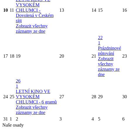
VYSOKÉM
10
11
CHLUMCI -
13
14
15
16
Dovolená v Českém
ráji
Zobrazit všechny
záznamy ze dne
22
1
Prázdninové
půtování
17
18
19
20
21
23
Zobrazit
všechny
záznamy ze
dne
26
1
LETNÍ KINO VE
24
25
VYSOKÉM
27
28
29
30
CHLUMCI - 6 gramů
Zobrazit všechny
záznamy ze dne
31
1
2
3
4
5
6
Naše osady