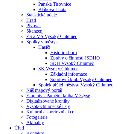
Panská Tisovnice
Bláhova Lhota
Statistické údaje
Hrad
Pivovar
Skanzen
ZŠ a MŠ Vysoký Chlumec
Spolky v městysi
Hasiči
Historie sboru
Zprávy o činnosti JSDHO
SDH Vysoký Chlumec
SK Vysoký Chlumec
Základní informace
Sportovní klub Vysoký Chlumec
Spolek přátel městyse Vysoký Chlumec
Náš mapový portál
E-archiv - Pamětní kniha Městyse
Digitalizované kroniky
Vysokochlumecké listy
Kulturní a sportovní akce
Fotogalerie
Aktuality
Úřad
Kontakty