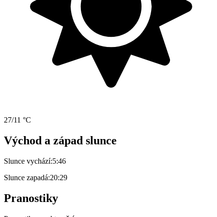
27/11 °C
Východ a západ slunce
Slunce vychází:
5:46
Slunce zapadá:
20:29
Pranostiky