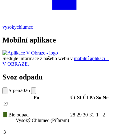
vysokychlumec
Mobilní aplikace
Sledujte informace z našeho webu v
mobilní aplikaci –
V OBRAZE.
Svoz odpadu
Srpen
2026
Po
Út
St
Čt
Pá
So
Ne
27
Bio odpad
28
29
30
31
1
2
Vysoký Chlumec (Příbram)
3