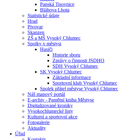
Panská Tisovnice
Bláhova Lhota
Statistické údaje
Hrad
Pivovar
Skanzen
ZŠ a MŠ Vysoký Chlumec
Spolky v městysi
Hasiči
Historie sboru
Zprávy o činnosti JSDHO
SDH Vysoký Chlumec
SK Vysoký Chlumec
Základní informace
Sportovní klub Vysoký Chlumec
Spolek přátel městyse Vysoký Chlumec
Náš mapový portál
E-archiv - Pamětní kniha Městyse
Digitalizované kroniky
Vysokochlumecké listy
Kulturní a sportovní akce
Fotogalerie
Aktuality
Úřad
Kontakty