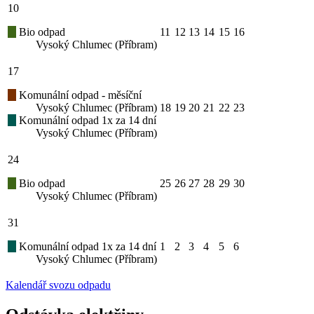
10
Bio odpad
11
12
13
14
15
16
Vysoký Chlumec (Příbram)
17
Komunální odpad - měsíční
Vysoký Chlumec (Příbram)
18
19
20
21
22
23
Komunální odpad 1x za 14 dní
Vysoký Chlumec (Příbram)
24
Bio odpad
25
26
27
28
29
30
Vysoký Chlumec (Příbram)
31
Komunální odpad 1x za 14 dní
1
2
3
4
5
6
Vysoký Chlumec (Příbram)
Kalendář svozu odpadu