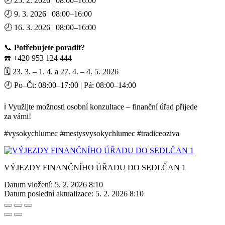
🕗 25. 2. 2026 | 08:00–16:00
🕗 9. 3. 2026 | 08:00–16:00
🕗 16. 3. 2026 | 08:00–16:00
📞
Potřebujete poradit?
☎️ +420 953 124 444
🗓️ 23. 3. – 1. 4. a 27. 4. – 4. 5. 2026
🕘 Po–Čt: 08:00–17:00 | Pá: 08:00–14:00
ℹ️ Využijte možnosti osobní konzultace – finanční úřad přijede
za vámi!
#vysokychlumec #mestysvysokychlumec #tradiceoziva
VÝJEZDY FINANČNÍHO ÚŘADU DO SEDLČAN 1
Datum vložení:
5. 2. 2026 8:10
Datum poslední aktualizace:
5. 2. 2026 8:10