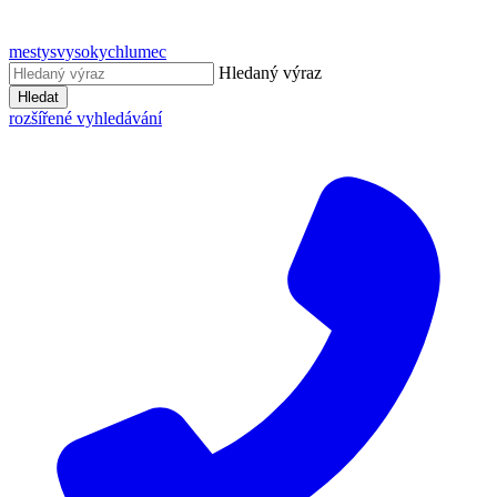
mestysvysokychlumec
Hledaný výraz
Hledat
rozšířené vyhledávání