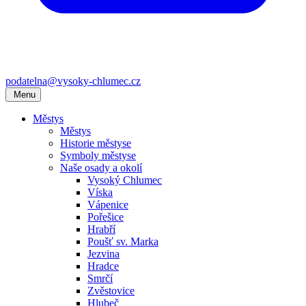
podatelna@vysoky-chlumec.cz
Menu
Městys
Městys
Historie městyse
Symboly městyse
Naše osady a okolí
Vysoký Chlumec
Víska
Vápenice
Pořešice
Hrabří
Poušť sv. Marka
Jezvina
Hradce
Smrčí
Zvěstovice
Hlubeč