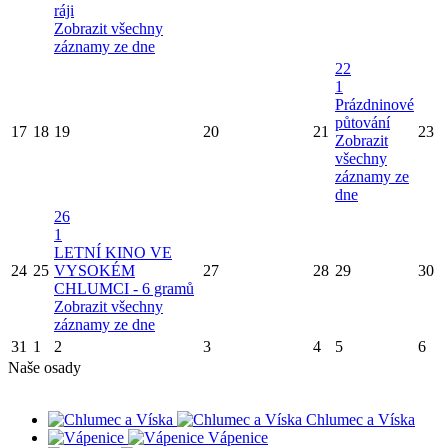
ráji
Zobrazit všechny
záznamy ze dne
22
1
Prázdninové
půtování
17
18
19
20
21
23
Zobrazit
všechny
záznamy ze
dne
26
1
LETNÍ KINO VE
24
25
VYSOKÉM
27
28
29
30
CHLUMCI - 6 gramů
Zobrazit všechny
záznamy ze dne
31
1
2
3
4
5
6
Naše osady
Chlumec a Víska
Vápenice