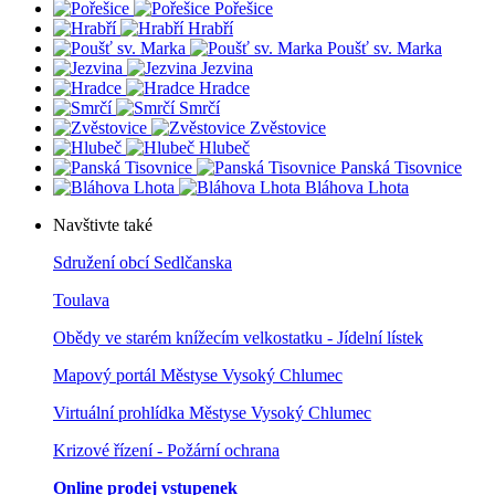
Pořešice
Hrabří
Poušť sv. Marka
Jezvina
Hradce
Smrčí
Zvěstovice
Hlubeč
Panská Tisovnice
Bláhova Lhota
Navštivte také
Sdružení obcí Sedlčanska
Toulava
Obědy ve starém knížecím velkostatku - Jídelní lístek
Mapový portál Městyse Vysoký Chlumec
Virtuální prohlídka Městyse Vysoký Chlumec
Krizové řízení - Požární ochrana
Online prodej vstupenek