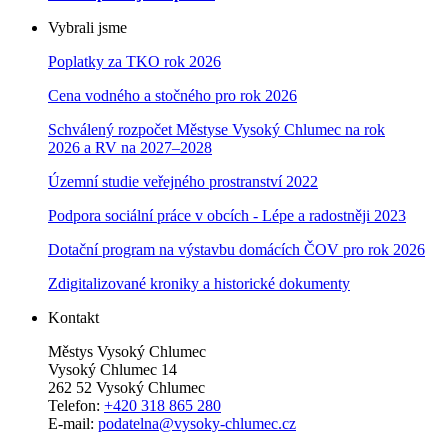
Vybrali jsme
Poplatky za TKO rok 2026
Cena vodného a stočného pro rok 202
6
Schválený rozpočet Městyse Vysoký Chlumec na rok
2026 a RV na 2027–202
8
Územní studie veřejného prostranství 2022
Podpora sociální práce v obcích - Lépe a radostněji 2023
Dotační program na výstavbu domácích ČOV pro rok 2026
Zdigitalizované kroniky a historické dokumenty
Kontakt
Městys Vysoký Chlumec
Vysoký Chlumec 14
262 52 Vysoký Chlumec
Telefon:
+420 318 865 280
E-mail:
podatelna@vysoky-chlumec.cz