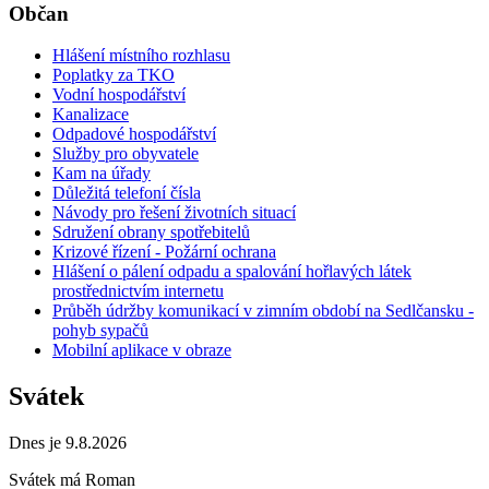
Občan
Hlášení místního rozhlasu
Poplatky za TKO
Vodní hospodářství
Kanalizace
Odpadové hospodářství
Služby pro obyvatele
Kam na úřady
Důležitá telefoní čísla
Návody pro řešení životních situací
Sdružení obrany spotřebitelů
Krizové řízení - Požární ochrana
Hlášení o pálení odpadu a spalování hořlavých látek
prostřednictvím internetu
Průběh údržby komunikací v zimním období na Sedlčansku -
pohyb sypačů
Mobilní aplikace v obraze
Svátek
Dnes je 9.8.2026
Svátek má
Roman