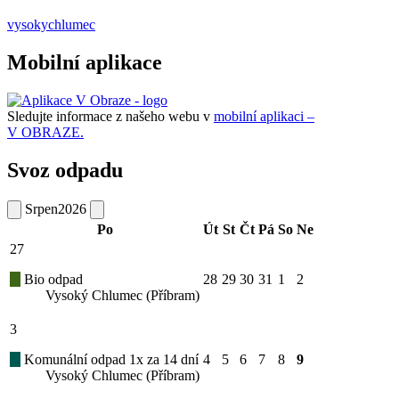
vysokychlumec
Mobilní aplikace
Sledujte informace z našeho webu v
mobilní aplikaci –
V OBRAZE.
Svoz odpadu
Srpen
2026
Po
Út
St
Čt
Pá
So
Ne
27
Bio odpad
28
29
30
31
1
2
Vysoký Chlumec (Příbram)
3
Komunální odpad 1x za 14 dní
4
5
6
7
8
9
Vysoký Chlumec (Příbram)