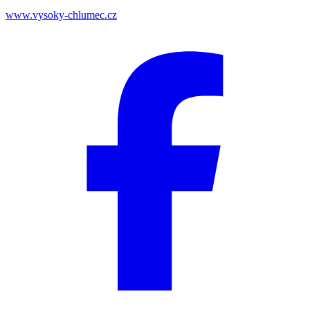
www.vysoky-chlumec.cz