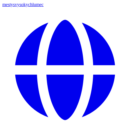
mestysvysokychlumec