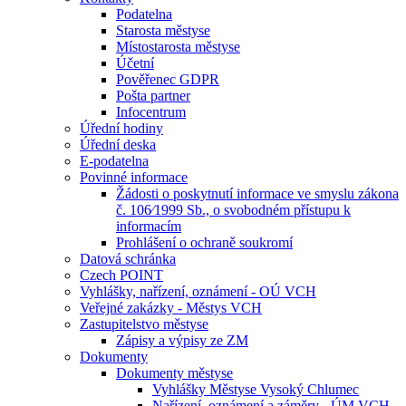
Podatelna
Starosta městyse
Místostarosta městyse
Účetní
Pověřenec GDPR
Pošta partner
Infocentrum
Úřední hodiny
Úřední deska
E-podatelna
Povinné informace
Žádosti o poskytnutí informace ve smyslu zákona
č. 106⁄1999 Sb., o svobodném přístupu k
informacím
Prohlášení o ochraně soukromí
Datová schránka
Czech POINT
Vyhlášky, nařízení, oznámení - OÚ VCH
Veřejné zakázky - Městys VCH
Zastupitelstvo městyse
Zápisy a výpisy ze ZM
Dokumenty
Dokumenty městyse
Vyhlášky Městyse Vysoký Chlumec
Nařízení, oznámení a záměry - ÚM VCH