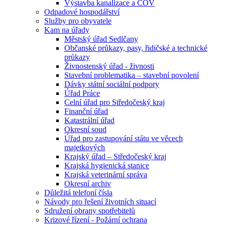
Výstavba kanalizace a ČOV
Odpadové hospodářství
Služby pro obyvatele
Kam na úřady
Městský úřad Sedlčany
Občanské průkazy, pasy, řidičské a technické
průkazy
Živnostenský úřad - živnosti
Stavební problematika – stavební povolení
Dávky státní sociální podpory
Úřad Práce
Celní úřad pro Středočeský kraj
Finanční úřad
Katastrální úřad
Okresní soud
Úřad pro zastupování státu ve věcech
majetkových
Krajský úřad – Středočeský kraj
Krajská hygienická stanice
Krajská veterinární správa
Okresní archiv
Důležitá telefoní čísla
Návody pro řešení životních situací
Sdružení obrany spotřebitelů
Krizové řízení - Požární ochrana