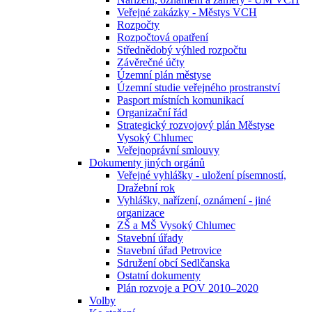
Veřejné zakázky - Městys VCH
Rozpočty
Rozpočtová opatření
Střednědobý výhled rozpočtu
Závěrečné účty
Územní plán městyse
Územní studie veřejného prostranství
Pasport místních komunikací
Organizační řád
Strategický rozvojový plán Městyse
Vysoký Chlumec
Veřejnoprávní smlouvy
Dokumenty jiných orgánů
Veřejné vyhlášky - uložení písemností,
Dražební rok
Vyhlášky, nařízení, oznámení - jiné
organizace
ZŠ a MŠ Vysoký Chlumec
Stavební úřady
Stavební úřad Petrovice
Sdružení obcí Sedlčanska
Ostatní dokumenty
Plán rozvoje a POV 2010–2020
Volby