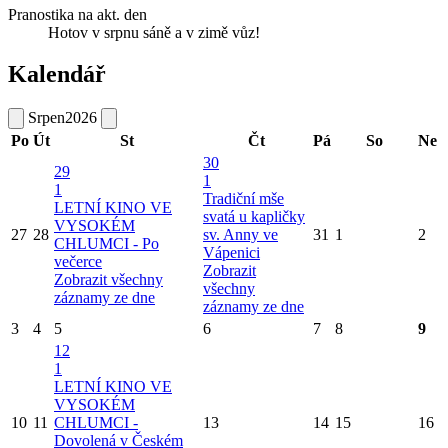
Pranostika na akt. den
Hotov v srpnu sáně a v zimě vůz!
Kalendář
Srpen
2026
Po
Út
St
Čt
Pá
So
Ne
30
29
1
1
Tradiční mše
LETNÍ KINO VE
svatá u kapličky
VYSOKÉM
27
28
sv. Anny ve
31
1
2
CHLUMCI - Po
Vápenici
večerce
Zobrazit
Zobrazit všechny
všechny
záznamy ze dne
záznamy ze dne
3
4
5
6
7
8
9
12
1
LETNÍ KINO VE
VYSOKÉM
10
11
CHLUMCI -
13
14
15
16
Dovolená v Českém