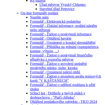
Ke stažení
Úřad městyse Vysoký Chlumec
Stavební úřad Petrovice
On-line formuláře podání
Napište nám
Formulář - Elektronická podatelna
Formulář - Získání informace, podání námětu
nebo stížnosti
Formulář - Žádost o poskytnutí informace
Formulář - Ohlášení havárie
Formulář - Oznámení o konání shromáždění
Formulář - Přihláška na jednání (zastupitelstva,
komise, výboru, ...)
Formulář - Žádost o poskytnutí finančního
příspěvku z rozpočtu městyse
Formulář - Žádost o povolení umístění
prodejního stánku, pultu, kiosku
Formulář - Oznámení pálení ohňů
Formulář - Žádost o pronájem areálu tenisových
kurtů "V KAŠTANECH"
Formulář - Žádost o udělení souhlasu k užití
znaku
Sčítací list - Drůbeže a jiných ptáků v
drobnochovu - "Ptačí chřipka"
Ohlášení poplatkového subjektu - TKO 2024