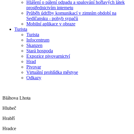
Hlášení o pálení odpadu a spalování hořlavých látek
prostřednictvím internetu
Průběh údržby komunikací v zimním období na
Sedlčansku - pohyb sypačů
Mobilní aplikace v obraze
Turista
Turista
Infocentrum
Skanzen
Stará hospoda
Expozice pivovarnictví
Hrad
Pivovar
Virtuální prohlídka městyse
Odkazy
Bláhova Lhota
Hlubeč
Hrabří
Hradce