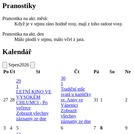
Pranostiky
Pranostika na akt. měsíc
Když je v srpnu ráno hodně rosy, mají z toho radost vosy.
Pranostika na akt. den
Málo plodů v srpnu, málo včel z jara.
Kalendář
Srpen
2026
Po
Út
St
Čt
Pá
So
Ne
30
29
1
1
Tradiční mše
LETNÍ KINO VE
svatá u kapličky
VYSOKÉM
27
28
sv. Anny ve
31
1
2
CHLUMCI - Po
Vápenici
večerce
Zobrazit
Zobrazit všechny
všechny
záznamy ze dne
záznamy ze dne
3
4
5
6
7
8
9