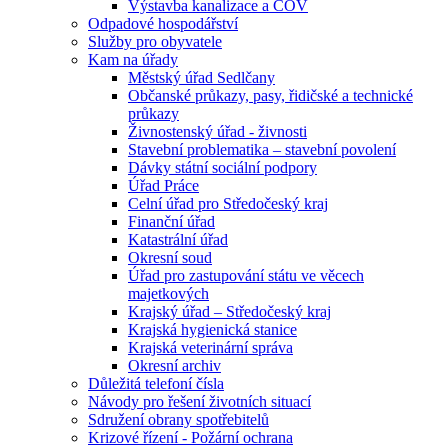
Výstavba kanalizace a ČOV
Odpadové hospodářství
Služby pro obyvatele
Kam na úřady
Městský úřad Sedlčany
Občanské průkazy, pasy, řidičské a technické
průkazy
Živnostenský úřad - živnosti
Stavební problematika – stavební povolení
Dávky státní sociální podpory
Úřad Práce
Celní úřad pro Středočeský kraj
Finanční úřad
Katastrální úřad
Okresní soud
Úřad pro zastupování státu ve věcech
majetkových
Krajský úřad – Středočeský kraj
Krajská hygienická stanice
Krajská veterinární správa
Okresní archiv
Důležitá telefoní čísla
Návody pro řešení životních situací
Sdružení obrany spotřebitelů
Krizové řízení - Požární ochrana