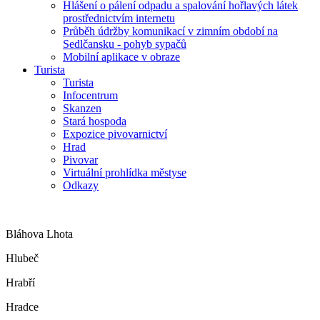
Hlášení o pálení odpadu a spalování hořlavých látek
prostřednictvím internetu
Průběh údržby komunikací v zimním období na
Sedlčansku - pohyb sypačů
Mobilní aplikace v obraze
Turista
Turista
Infocentrum
Skanzen
Stará hospoda
Expozice pivovarnictví
Hrad
Pivovar
Virtuální prohlídka městyse
Odkazy
Bláhova Lhota
Hlubeč
Hrabří
Hradce