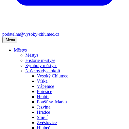
podatelna@vysoky-chlumec.cz
Menu
Městys
Městys
Historie městyse
Symboly městyse
Naše osady a okolí
Vysoký Chlumec
Víska
Vápenice
Pořešice
Hrabří
Poušť sv. Marka
Jezvina
Hradce
Smrčí
Zvěstovice
Hlubeč