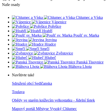
Naše osady
Chlumec a Víska
Vápenice
Pořešice
Hrabří
Poušť sv. Marka
Jezvina
Hradce
Smrčí
Zvěstovice
Hlubeč
Panská Tisovnice
Bláhova Lhota
Navštivte také
Sdružení obcí Sedlčanska
Toulava
Obědy ve starém knížecím velkostatku - Jídelní lístek
Mapový portál Městyse Vysoký Chlumec