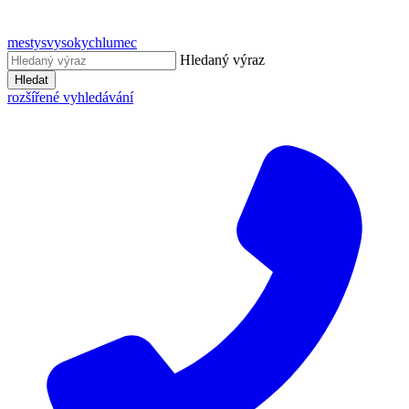
mestysvysokychlumec
Hledaný výraz
Hledat
rozšířené vyhledávání