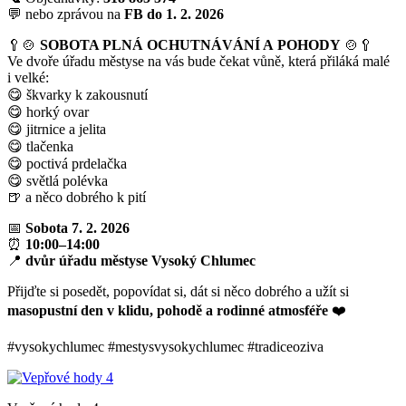
💬 nebo zprávou na
FB do 1. 2. 2026
🥄🍲
SOBOTA PLNÁ OCHUTNÁVÁNÍ A POHODY
🍲🥄
Ve dvoře úřadu městyse na vás bude čekat vůně, která přiláká malé
i velké:
😋 škvarky k zakousnutí
😋 horký ovar
😋 jitrnice a jelita
😋 tlačenka
😋 poctivá prdelačka
😋 světlá polévka
🍺 a něco dobrého k pití
📅
Sobota 7. 2. 2026
⏰
10:00–14:00
📍
dvůr úřadu městyse Vysoký Chlumec
Přijďte si posedět, popovídat si, dát si něco dobrého a užít si
masopustní den v klidu, pohodě a rodinné atmosféře
❤️
#vysokychlumec #mestysvysokychlumec #tradiceoziva