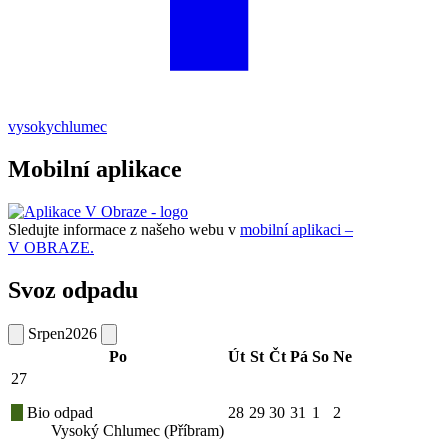
vysokychlumec
Mobilní aplikace
Sledujte informace z našeho webu v
mobilní aplikaci –
V OBRAZE.
Svoz odpadu
Srpen
2026
Po
Út
St
Čt
Pá
So
Ne
27
Bio odpad
28
29
30
31
1
2
Vysoký Chlumec (Příbram)