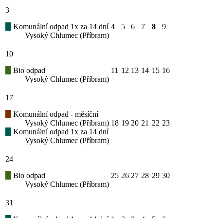
3
Komunální odpad 1x za 14 dní
4
5
6
7
8
9
Vysoký Chlumec (Příbram)
10
Bio odpad
11
12
13
14
15
16
Vysoký Chlumec (Příbram)
17
Komunální odpad - měsíční
Vysoký Chlumec (Příbram)
18
19
20
21
22
23
Komunální odpad 1x za 14 dní
Vysoký Chlumec (Příbram)
24
Bio odpad
25
26
27
28
29
30
Vysoký Chlumec (Příbram)
31