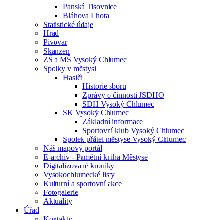
Panská Tisovnice
Bláhova Lhota
Statistické údaje
Hrad
Pivovar
Skanzen
ZŠ a MŠ Vysoký Chlumec
Spolky v městysi
Hasiči
Historie sboru
Zprávy o činnosti JSDHO
SDH Vysoký Chlumec
SK Vysoký Chlumec
Základní informace
Sportovní klub Vysoký Chlumec
Spolek přátel městyse Vysoký Chlumec
Náš mapový portál
E-archiv - Pamětní kniha Městyse
Digitalizované kroniky
Vysokochlumecké listy
Kulturní a sportovní akce
Fotogalerie
Aktuality
Úřad
Kontakty