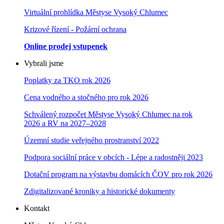
Virtuální prohlídka Městyse Vysoký Chlumec
Krizové řízení - Požární ochrana
Online prodej vstupenek
Vybrali jsme
Poplatky za TKO rok 2026
Cena vodného a stočného pro rok 202
6
Schválený rozpočet Městyse Vysoký Chlumec na rok
2026 a RV na 2027–202
8
Územní studie veřejného prostranství 2022
Podpora sociální práce v obcích - Lépe a radostněji 2023
Dotační program na výstavbu domácích ČOV pro rok 2026
Zdigitalizované kroniky a historické dokumenty
Kontakt