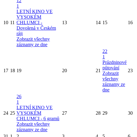
12
1
LETNÍ KINO VE
VYSOKÉM
10
11
CHLUMCI -
13
14
15
16
Dovolená v Českém
ráji
Zobrazit všechny
záznamy ze dne
22
1
Prázdninové
půtování
17
18
19
20
21
23
Zobrazit
všechny
záznamy ze
dne
26
1
LETNÍ KINO VE
24
25
VYSOKÉM
27
28
29
30
CHLUMCI - 6 gramů
Zobrazit všechny
záznamy ze dne
31
1
2
3
4
5
6