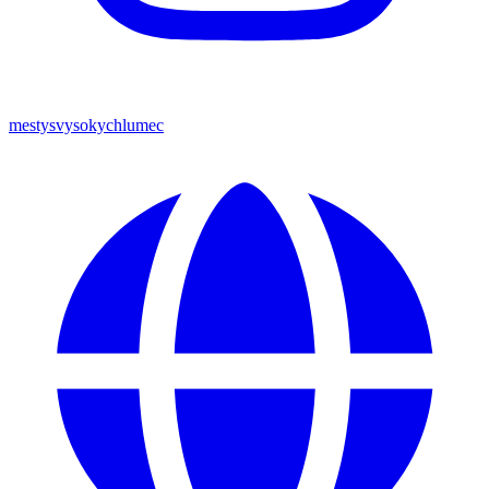
mestysvysokychlumec