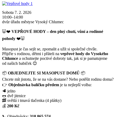
Sobota 7. 2. 2026
10:00–14:00
dvůr úřadu městyse Vysoký Chlumec
🐷❤️
VEPŘOVÉ HODY – den plný chutí, vůní a rodinné
pohody
❤️🐷
Masopust je čas sejít se, zpomalit a užít si společné chvíle.
Přijďte s rodinou, dětmi i přáteli na
vepřové hody do Vysokého
Chlumce
a ochutnejte poctivé dobroty tak, jak si je pamatujeme
od našich babiček 😊
📦
OBJEDNEJTE SI MASOPUST DOMŮ
📦
Chcete mít jistotu, že se na vás dostane? Nebo potěšit rodinu doma?
👉
Objednávka balíčku předem
je ta nejlepší volba:
🥩 jelito
🌭 dvě jitrnice
🥓 světlá i tmavá tlačenka (4 plátky)
💰
200 Kč
📞 Objednávky:
318 865 574