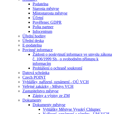
Podatelna
Starosta městyse
Místostarosta městyse
Účetní
Pověřenec GDPR
Pošta partner
Infocentrum
Úřední hodiny
Úřední deska
E-podatelna
Povinné informace
Žádosti o poskytnutí informace ve smyslu zákona
č. 106⁄1999 Sb., o svobodném přístupu k
informacím
Prohlášení o ochraně soukromí
Datová schránka
Czech POINT
Vyhlášky, nařízení, oznámení - OÚ VCH
Veřejné zakázky - Městys VCH
Zastupitelstvo městyse
Zápisy a výpisy ze ZM
Dokumenty
Dokumenty městyse
Vyhlášky Městyse Vysoký Chlumec
Nařízení, oznámení a záměry - ÚM VCH