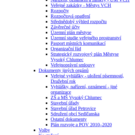
Veřejné zakázky - Městys VCH
Rozpočty
Rozpočtová opatření
Střednědobý výhled rozpočtu
Závěrečné účty
Územní plán městyse
Územní studie veřejného prostranství
Pasport místních komunikací
Organizační řád
Strategický rozvojový plán Městyse
Vysoký Chlumec
Veřejnoprávní smlouvy
Dokumenty jiných orgánů
Veřejné vyhlášky - uložení písemností,
Dražební rok
Vyhlášky, nařízení, oznámení - jiné
organizace
ZŠ a MŠ Vysoký Chlumec
Stavební úřady
Stavební úřad Petrovice
Sdružení obcí Sedlčanska
Ostatní dokumenty
Plán rozvoje a POV 2010–2020
Volby