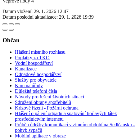
Vepřové hody 4
Datum vložení:
29. 1. 2026 12:47
Datum poslední aktualizace:
29. 1. 2026 19:39
Občan
Hlášení místního rozhlasu
Poplatky za TKO
Vodní hospodářství
Kanalizace
Odpadové hospodářství
Služby pro obyvatele
Kam na úřady
Důležitá telefoní čísla
Návody pro řešení životních situací
Sdružení obrany spotřebitelů
Krizové řízení - Požární ochrana
Hlášení o pálení odpadu a spalování hořlavých látek
prostřednictvím internetu
Průběh údržby komunikací v zimním období na Sedlčansku -
pohyb sypačů
Mobilní aplikace v obraze