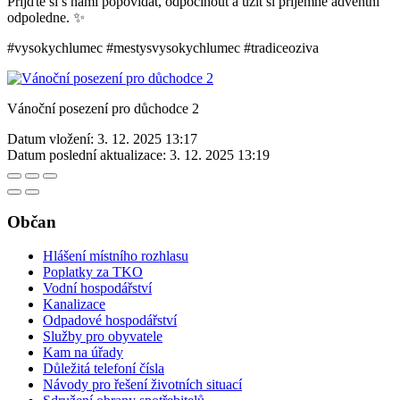
Přijďte si s námi popovídat, odpočinout a užít si příjemné adventní
odpoledne. ✨
#vysokychlumec #mestysvysokychlumec #tradiceoziva
Vánoční posezení pro důchodce 2
Datum vložení:
3. 12. 2025 13:17
Datum poslední aktualizace:
3. 12. 2025 13:19
Občan
Hlášení místního rozhlasu
Poplatky za TKO
Vodní hospodářství
Kanalizace
Odpadové hospodářství
Služby pro obyvatele
Kam na úřady
Důležitá telefoní čísla
Návody pro řešení životních situací