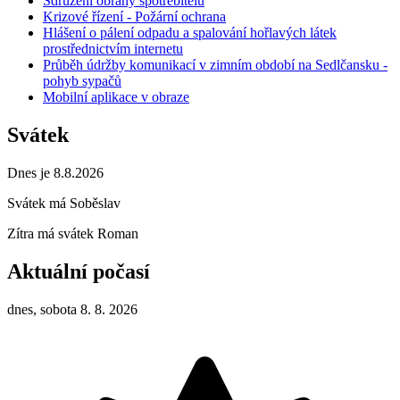
Sdružení obrany spotřebitelů
Krizové řízení - Požární ochrana
Hlášení o pálení odpadu a spalování hořlavých látek
prostřednictvím internetu
Průběh údržby komunikací v zimním období na Sedlčansku -
pohyb sypačů
Mobilní aplikace v obraze
Svátek
Dnes je 8.8.2026
Svátek má
Soběslav
Zítra má svátek
Roman
Aktuální počasí
dnes, sobota 8. 8. 2026