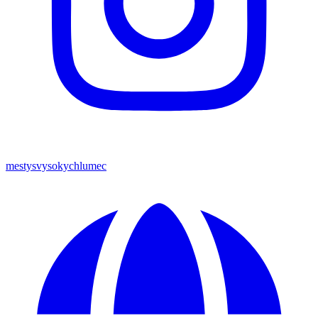
mestysvysokychlumec