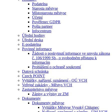
Podatelna
Starosta městyse
Místostarosta městyse
Účetní
Pověřenec GDPR
Pošta partner
Infocentrum
Úřední hodiny
Úřední deska
E-podatelna
Povinné informace
Žádosti o poskytnutí informace ve smyslu zákona
č. 106⁄1999 Sb., o svobodném přístupu k
informacím
Prohlášení o ochraně soukromí
Datová schránka
Czech POINT
Vyhlášky, nařízení, oznámení - OÚ VCH
Veřejné zakázky - Městys VCH
Zastupitelstvo městyse
Zápisy a výpisy ze ZM
Dokumenty
Dokumenty městyse
Vyhlášky Městyse Vysoký Chlumec
Nařízení, oznámení a záměry - ÚM VCH