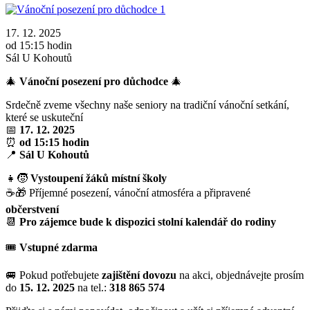
17. 12. 2025
od 15:15 hodin
Sál U Kohoutů
🎄
Vánoční posezení pro důchodce
🎄
Srdečně zveme všechny naše seniory na tradiční vánoční setkání,
které se uskuteční
📅
17. 12. 2025
⏰
od 15:15 hodin
📍
Sál U Kohoutů
👧🧒
Vystoupení žáků místní školy
☕🎁 Příjemné posezení, vánoční atmosféra a připravené
občerstvení
📆
Pro zájemce bude k dispozici stolní kalendář do rodiny
🎟️
Vstupné zdarma
🚐 Pokud potřebujete
zajištění dovozu
na akci, objednávejte prosím
do
15. 12. 2025
na tel.:
318 865 574