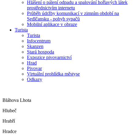
Hlášení o pálení odpadu a spalování hořlavých látek
prostřednictvím internetu
Průběh údržby komunikací v zimním období na
Sedlčansku - pohyb sypačů
Mobilní aplikace v obraze
Turista
Turista
Infocentrum
Skanzen
Stará hospoda
Expozice pivovarnictví
Hrad
Pivovar
Virtuální prohlídka městyse
Odkazy
Bláhova Lhota
Hlubeč
Hrabří
Hradce