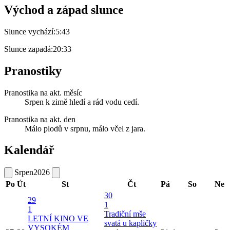
Východ a západ slunce
Slunce vychází:
5:43
Slunce zapadá:
20:33
Pranostiky
Pranostika na akt. měsíc
Srpen k zimě hledí a rád vodu cedí.
Pranostika na akt. den
Málo plodů v srpnu, málo včel z jara.
Kalendář
Srpen
2026
Po
Út
St
Čt
Pá
So
Ne
30
29
1
1
Tradiční mše
LETNÍ KINO VE
svatá u kapličky
VYSOKÉM