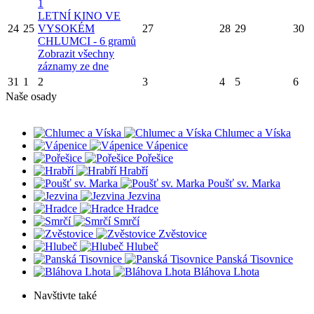
1
LETNÍ KINO VE
24
25
VYSOKÉM
27
28
29
30
CHLUMCI - 6 gramů
Zobrazit všechny
záznamy ze dne
31
1
2
3
4
5
6
Naše osady
Chlumec a Víska
Vápenice
Pořešice
Hrabří
Poušť sv. Marka
Jezvina
Hradce
Smrčí
Zvěstovice
Hlubeč
Panská Tisovnice
Bláhova Lhota
Navštivte také