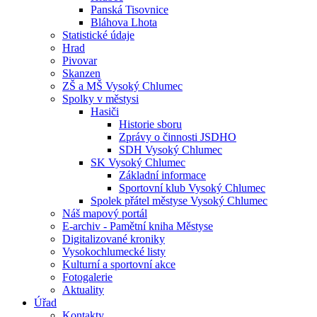
Panská Tisovnice
Bláhova Lhota
Statistické údaje
Hrad
Pivovar
Skanzen
ZŠ a MŠ Vysoký Chlumec
Spolky v městysi
Hasiči
Historie sboru
Zprávy o činnosti JSDHO
SDH Vysoký Chlumec
SK Vysoký Chlumec
Základní informace
Sportovní klub Vysoký Chlumec
Spolek přátel městyse Vysoký Chlumec
Náš mapový portál
E-archiv - Pamětní kniha Městyse
Digitalizované kroniky
Vysokochlumecké listy
Kulturní a sportovní akce
Fotogalerie
Aktuality
Úřad
Kontakty