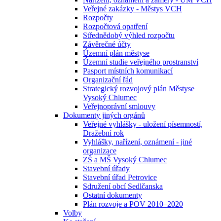
Veřejné zakázky - Městys VCH
Rozpočty
Rozpočtová opatření
Střednědobý výhled rozpočtu
Závěrečné účty
Územní plán městyse
Územní studie veřejného prostranství
Pasport místních komunikací
Organizační řád
Strategický rozvojový plán Městyse
Vysoký Chlumec
Veřejnoprávní smlouvy
Dokumenty jiných orgánů
Veřejné vyhlášky - uložení písemností,
Dražební rok
Vyhlášky, nařízení, oznámení - jiné
organizace
ZŠ a MŠ Vysoký Chlumec
Stavební úřady
Stavební úřad Petrovice
Sdružení obcí Sedlčanska
Ostatní dokumenty
Plán rozvoje a POV 2010–2020
Volby