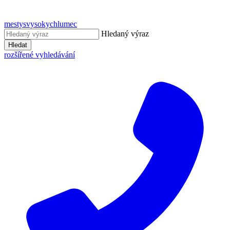
mestysvysokychlumec
Hledaný výraz
Hledat
rozšířené vyhledávání