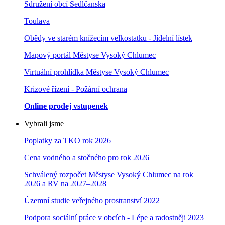
Sdružení obcí Sedlčanska
Toulava
Obědy ve starém knížecím velkostatku - Jídelní lístek
Mapový portál Městyse Vysoký Chlumec
Virtuální prohlídka Městyse Vysoký Chlumec
Krizové řízení - Požární ochrana
Online prodej vstupenek
Vybrali jsme
Poplatky za TKO rok 2026
Cena vodného a stočného pro rok 202
6
Schválený rozpočet Městyse Vysoký Chlumec na rok
2026 a RV na 2027–202
8
Územní studie veřejného prostranství 2022
Podpora sociální práce v obcích - Lépe a radostněji 2023