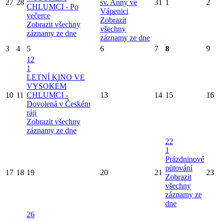
27
28
sv. Anny ve
31
1
2
CHLUMCI - Po
Vápenici
večerce
Zobrazit
Zobrazit všechny
všechny
záznamy ze dne
záznamy ze dne
3
4
5
6
7
8
9
12
1
LETNÍ KINO VE
VYSOKÉM
10
11
CHLUMCI -
13
14
15
16
Dovolená v Českém
ráji
Zobrazit všechny
záznamy ze dne
22
1
Prázdninové
půtování
17
18
19
20
21
23
Zobrazit
všechny
záznamy ze
dne
26