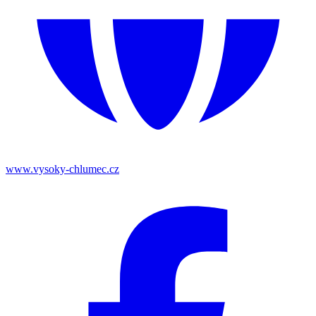
www.vysoky-chlumec.cz