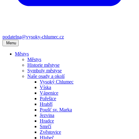
podatelna@vysoky-chlumec.cz
Menu
Městys
Městys
Historie městyse
Symboly městyse
Naše osady a okolí
Vysoký Chlumec
Víska
Vápenice
Pořešice
Hrabří
Poušť sv. Marka
Jezvina
Hradce
Smrčí
Zvěstovice
Hlubeč