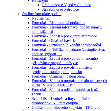
Ke stažení
Úřad městyse Vysoký Chlumec
Stavební úřad Petrovice
On-line formuláře podání
Napište nám
Formulář - Elektronická podatelna
Formulář - Získání informace, podání námětu
nebo stížnosti
Formulář - Žádost o poskytnutí informace
Formulář - Ohlášení havárie
Formulář - Oznámení o konání shromáždění
Formulář - Přihláška na jednání (zastupitelstva,
komise, výboru, ...)
Formulář - Žádost o poskytnutí finančního
příspěvku z rozpočtu městyse
Formulář - Žádost o povolení umístění
prodejního stánku, pultu, kiosku
Formulář - Oznámení pálení ohňů
Formulář - Žádost o pronájem areálu tenisových
kurtů "V KAŠTANECH"
Formulář - Žádost o udělení souhlasu k užití
znaku
Sčítací list - Drůbeže a jiných ptáků v
drobnochovu - "Ptačí chřipka"
Ohlášení poplatkového subjektu - TKO 2024