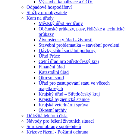
Výstavba kanalizace a ČOV
Odpadové hospodářství
Služby pro obyvatele
Kam na úřady
Městský úřad Sedlčany
Občanské průkazy, pasy, řidičské a technické
průkazy
Živnostenský úřad - živnosti
Stavební problematika – stavební povolení
Dávky státní sociální podpory
Úřad Práce
Celní úřad pro Středočeský kraj
Finanční úřad
Katastrální úřad
Okresní soud
Úřad pro zastupování státu ve věcech
majetkových
Krajský úřad – Středočeský kraj
Krajská hygienická stanice
Krajská veterinární správa
Okresní archiv
Důležitá telefoní čísla
Návody pro řešení životních situací
Sdružení obrany spotřebitelů
Krizové řízení - Požární ochrana