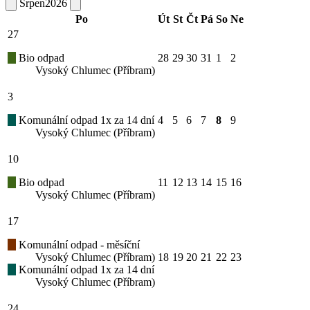
Srpen
2026
Po
Út
St
Čt
Pá
So
Ne
27
Bio odpad
28
29
30
31
1
2
Vysoký Chlumec (Příbram)
3
Komunální odpad 1x za 14 dní
4
5
6
7
8
9
Vysoký Chlumec (Příbram)
10
Bio odpad
11
12
13
14
15
16
Vysoký Chlumec (Příbram)
17
Komunální odpad - měsíční
Vysoký Chlumec (Příbram)
18
19
20
21
22
23
Komunální odpad 1x za 14 dní
Vysoký Chlumec (Příbram)
24