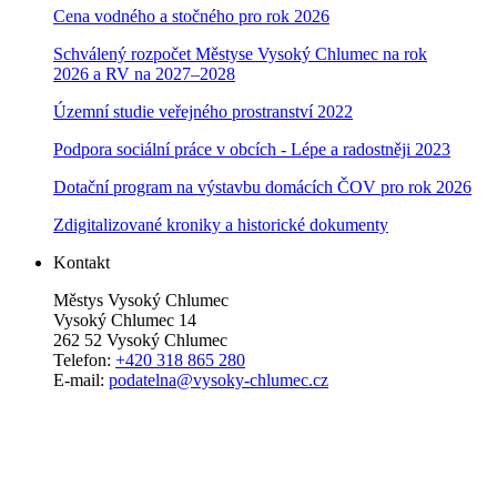
Cena vodného a stočného pro rok 202
6
Schválený rozpočet Městyse Vysoký Chlumec na rok
2026 a RV na 2027–202
8
Územní studie veřejného prostranství 2022
Podpora sociální práce v obcích - Lépe a radostněji 2023
Dotační program na výstavbu domácích ČOV pro rok 2026
Zdigitalizované kroniky a historické dokumenty
Kontakt
Městys Vysoký Chlumec
Vysoký Chlumec 14
262 52 Vysoký Chlumec
Telefon:
+420 318 865 280
E-mail:
podatelna@vysoky-chlumec.cz