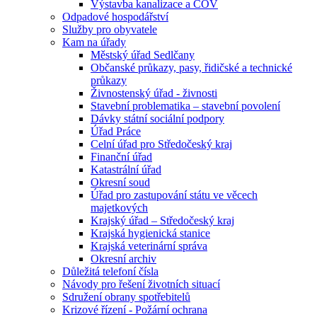
Výstavba kanalizace a ČOV
Odpadové hospodářství
Služby pro obyvatele
Kam na úřady
Městský úřad Sedlčany
Občanské průkazy, pasy, řidičské a technické
průkazy
Živnostenský úřad - živnosti
Stavební problematika – stavební povolení
Dávky státní sociální podpory
Úřad Práce
Celní úřad pro Středočeský kraj
Finanční úřad
Katastrální úřad
Okresní soud
Úřad pro zastupování státu ve věcech
majetkových
Krajský úřad – Středočeský kraj
Krajská hygienická stanice
Krajská veterinární správa
Okresní archiv
Důležitá telefoní čísla
Návody pro řešení životních situací
Sdružení obrany spotřebitelů
Krizové řízení - Požární ochrana