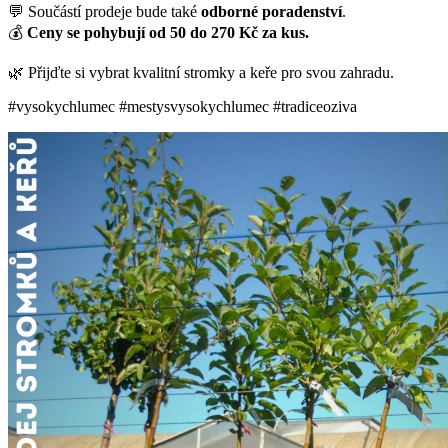
💬 Součástí prodeje bude také
odborné poradenství
.
💰
Ceny se pohybují od 50 do 270 Kč za kus.
🌿 Přijďte si vybrat kvalitní stromky a keře pro svou zahradu.
#vysokychlumec #mestysvysokychlumec #tradiceoziva