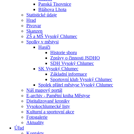
Panská Tisovnice
Bláhova Lhota
Statistické údaje
Hrad
Pivovar
Skanzen
ZŠ a MŠ Vysoký Chlumec
Spolky v městysi
Hasiči
Historie sboru
Zprávy o činnosti JSDHO
SDH Vysoký Chlumec
SK Vysoký Chlumec
Základní informace
Sportovní klub Vysoký Chlumec
Spolek přátel městyse Vysoký Chlumec
Náš mapový portál
E-archiv - Pamětní kniha Městyse
Digitalizované kroniky
Vysokochlumecké listy
Kulturní a sportovní akce
Fotogalerie
Aktuality
Úřad
Kontakty