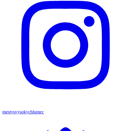
mestysvysokychlumec