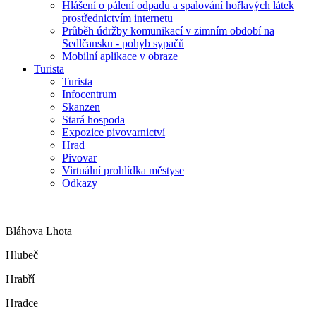
Hlášení o pálení odpadu a spalování hořlavých látek
prostřednictvím internetu
Průběh údržby komunikací v zimním období na
Sedlčansku - pohyb sypačů
Mobilní aplikace v obraze
Turista
Turista
Infocentrum
Skanzen
Stará hospoda
Expozice pivovarnictví
Hrad
Pivovar
Virtuální prohlídka městyse
Odkazy
Bláhova Lhota
Hlubeč
Hrabří
Hradce