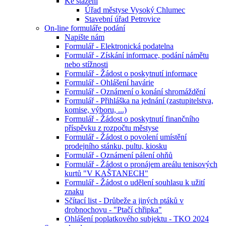
Ke stažení
Úřad městyse Vysoký Chlumec
Stavební úřad Petrovice
On-line formuláře podání
Napište nám
Formulář - Elektronická podatelna
Formulář - Získání informace, podání námětu
nebo stížnosti
Formulář - Žádost o poskytnutí informace
Formulář - Ohlášení havárie
Formulář - Oznámení o konání shromáždění
Formulář - Přihláška na jednání (zastupitelstva,
komise, výboru, ...)
Formulář - Žádost o poskytnutí finančního
příspěvku z rozpočtu městyse
Formulář - Žádost o povolení umístění
prodejního stánku, pultu, kiosku
Formulář - Oznámení pálení ohňů
Formulář - Žádost o pronájem areálu tenisových
kurtů "V KAŠTANECH"
Formulář - Žádost o udělení souhlasu k užití
znaku
Sčítací list - Drůbeže a jiných ptáků v
drobnochovu - "Ptačí chřipka"
Ohlášení poplatkového subjektu - TKO 2024