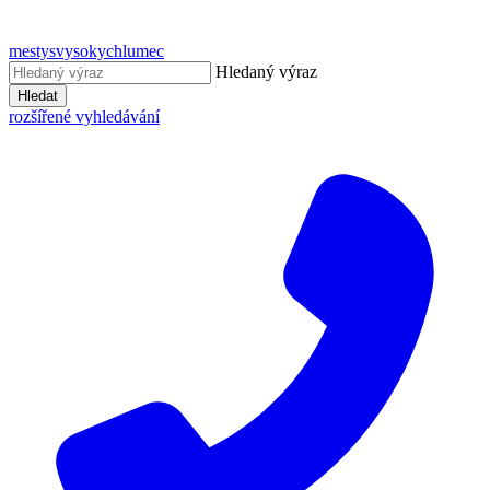
mestysvysokychlumec
Hledaný výraz
Hledat
rozšířené vyhledávání