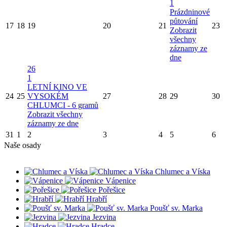
1
Prázdninové
půtování
17
18
19
20
21
23
Zobrazit
všechny
záznamy ze
dne
26
1
LETNÍ KINO VE
24
25
VYSOKÉM
27
28
29
30
CHLUMCI - 6 gramů
Zobrazit všechny
záznamy ze dne
31
1
2
3
4
5
6
Naše osady
Chlumec a Víska
Vápenice
Pořešice
Hrabří
Poušť sv. Marka
Jezvina
Hradce