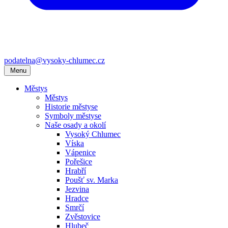
podatelna@vysoky-chlumec.cz
Menu
Městys
Městys
Historie městyse
Symboly městyse
Naše osady a okolí
Vysoký Chlumec
Víska
Vápenice
Pořešice
Hrabří
Poušť sv. Marka
Jezvina
Hradce
Smrčí
Zvěstovice
Hlubeč