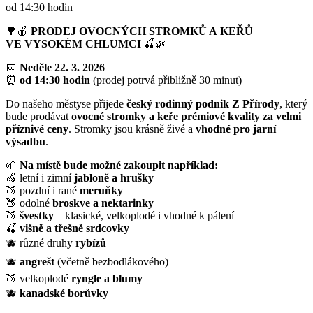
od 14:30 hodin
🌳🍎
PRODEJ OVOCNÝCH STROMKŮ A KEŘŮ
VE VYSOKÉM CHLUMCI
🍒🌿
📅
Neděle 22. 3. 2026
⏰
od 14:30 hodin
(prodej potrvá přibližně 30 minut)
Do našeho městyse přijede
český rodinný podnik Z Přírody
, který
bude prodávat
ovocné stromky a keře prémiové kvality za velmi
příznivé ceny
. Stromky jsou krásně živé a
vhodné pro jarní
výsadbu
.
🌱
Na místě bude možné zakoupit například:
🍏 letní i zimní
jabloně a hrušky
🍑 pozdní i rané
meruňky
🍑 odolné
broskve a nektarinky
🍑
švestky
– klasické, velkoplodé i vhodné k pálení
🍒
višně a třešně srdcovky
🫐 různé druhy
rybízů
🫐
angrešt
(včetně bezbodlákového)
🍑 velkoplodé
ryngle a blumy
🫐
kanadské borůvky