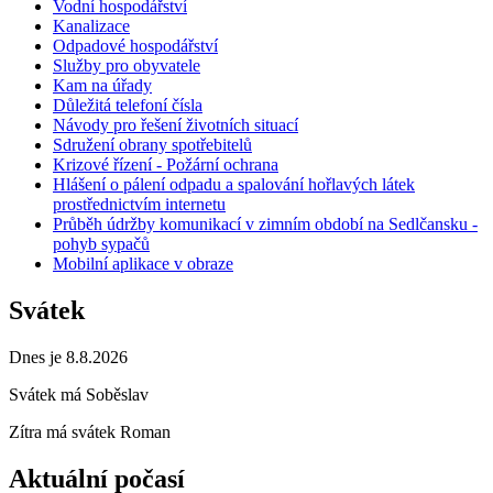
Vodní hospodářství
Kanalizace
Odpadové hospodářství
Služby pro obyvatele
Kam na úřady
Důležitá telefoní čísla
Návody pro řešení životních situací
Sdružení obrany spotřebitelů
Krizové řízení - Požární ochrana
Hlášení o pálení odpadu a spalování hořlavých látek
prostřednictvím internetu
Průběh údržby komunikací v zimním období na Sedlčansku -
pohyb sypačů
Mobilní aplikace v obraze
Svátek
Dnes je 8.8.2026
Svátek má
Soběslav
Zítra má svátek
Roman
Aktuální počasí