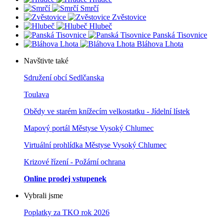
Smrčí
Zvěstovice
Hlubeč
Panská Tisovnice
Bláhova Lhota
Navštivte také
Sdružení obcí Sedlčanska
Toulava
Obědy ve starém knížecím velkostatku - Jídelní lístek
Mapový portál Městyse Vysoký Chlumec
Virtuální prohlídka Městyse Vysoký Chlumec
Krizové řízení - Požární ochrana
Online prodej vstupenek
Vybrali jsme
Poplatky za TKO rok 2026