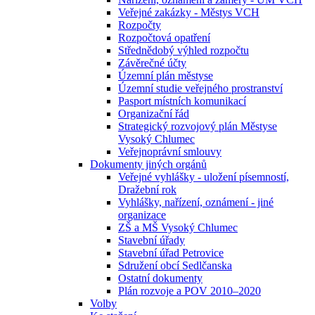
Veřejné zakázky - Městys VCH
Rozpočty
Rozpočtová opatření
Střednědobý výhled rozpočtu
Závěrečné účty
Územní plán městyse
Územní studie veřejného prostranství
Pasport místních komunikací
Organizační řád
Strategický rozvojový plán Městyse
Vysoký Chlumec
Veřejnoprávní smlouvy
Dokumenty jiných orgánů
Veřejné vyhlášky - uložení písemností,
Dražební rok
Vyhlášky, nařízení, oznámení - jiné
organizace
ZŠ a MŠ Vysoký Chlumec
Stavební úřady
Stavební úřad Petrovice
Sdružení obcí Sedlčanska
Ostatní dokumenty
Plán rozvoje a POV 2010–2020
Volby