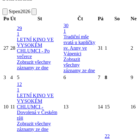
Srpen
2026
Po
Út
St
Čt
Pá
So
Ne
30
29
1
1
Tradiční mše
LETNÍ KINO VE
svatá u kapličky
VYSOKÉM
27
28
sv. Anny ve
31
1
2
CHLUMCI - Po
Vápenici
večerce
Zobrazit
Zobrazit všechny
všechny
záznamy ze dne
záznamy ze dne
3
4
5
6
7
8
9
12
1
LETNÍ KINO VE
VYSOKÉM
10
11
CHLUMCI -
13
14
15
16
Dovolená v Českém
ráji
Zobrazit všechny
záznamy ze dne
22