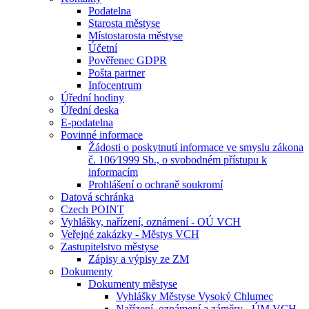
Podatelna
Starosta městyse
Místostarosta městyse
Účetní
Pověřenec GDPR
Pošta partner
Infocentrum
Úřední hodiny
Úřední deska
E-podatelna
Povinné informace
Žádosti o poskytnutí informace ve smyslu zákona
č. 106⁄1999 Sb., o svobodném přístupu k
informacím
Prohlášení o ochraně soukromí
Datová schránka
Czech POINT
Vyhlášky, nařízení, oznámení - OÚ VCH
Veřejné zakázky - Městys VCH
Zastupitelstvo městyse
Zápisy a výpisy ze ZM
Dokumenty
Dokumenty městyse
Vyhlášky Městyse Vysoký Chlumec
Nařízení, oznámení a záměry - ÚM VCH