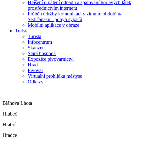
Hlášení o pálení odpadu a spalování hořlavých látek
prostřednictvím internetu
Průběh údržby komunikací v zimním období na
Sedlčansku - pohyb sypačů
Mobilní aplikace v obraze
Turista
Turista
Infocentrum
Skanzen
Stará hospoda
Expozice pivovarnictví
Hrad
Pivovar
Virtuální prohlídka městyse
Odkazy
Bláhova Lhota
Hlubeč
Hrabří
Hradce