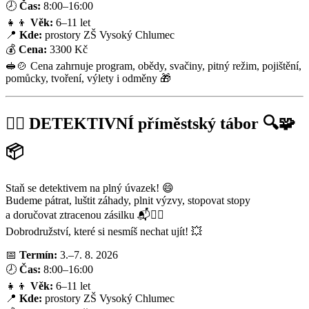
🕗
Čas:
8:00–16:00
👧👦
Věk:
6–11 let
📍
Kde:
prostory ZŠ Vysoký Chlumec
💰
Cena:
3300 Kč
🥪🍲 Cena zahrnuje program, obědy, svačiny, pitný režim, pojištění,
pomůcky, tvoření, výlety i odměny 🎁
🕵️‍♀️ DETEKTIVNÍ příměstský tábor 🔍🧩
📦
Staň se detektivem na plný úvazek! 😄
Budeme pátrat, luštit záhady, plnit výzvy, stopovat stopy
a doručovat ztracenou zásilku 📬🕵️‍♂️
Dobrodružství, které si nesmíš nechat ujít! 💥
📅
Termín:
3.–7. 8. 2026
🕗
Čas:
8:00–16:00
👧👦
Věk:
6–11 let
📍
Kde:
prostory ZŠ Vysoký Chlumec