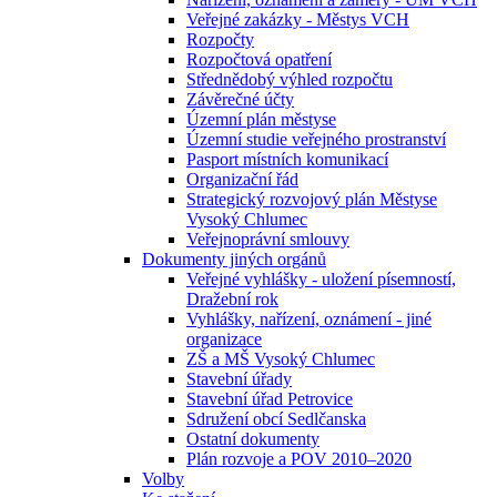
Veřejné zakázky - Městys VCH
Rozpočty
Rozpočtová opatření
Střednědobý výhled rozpočtu
Závěrečné účty
Územní plán městyse
Územní studie veřejného prostranství
Pasport místních komunikací
Organizační řád
Strategický rozvojový plán Městyse
Vysoký Chlumec
Veřejnoprávní smlouvy
Dokumenty jiných orgánů
Veřejné vyhlášky - uložení písemností,
Dražební rok
Vyhlášky, nařízení, oznámení - jiné
organizace
ZŠ a MŠ Vysoký Chlumec
Stavební úřady
Stavební úřad Petrovice
Sdružení obcí Sedlčanska
Ostatní dokumenty
Plán rozvoje a POV 2010–2020
Volby