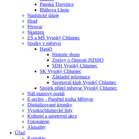
Panská Tisovnice
Bláhova Lhota
Statistické údaje
Hrad
Pivovar
Skanzen
ZŠ a MŠ Vysoký Chlumec
Spolky v městysi
Hasiči
Historie sboru
Zprávy o činnosti JSDHO
SDH Vysoký Chlumec
SK Vysoký Chlumec
Základní informace
Sportovní klub Vysoký Chlumec
Spolek přátel městyse Vysoký Chlumec
Náš mapový portál
E-archiv - Pamětní kniha Městyse
Digitalizované kroniky
Vysokochlumecké listy
Kulturní a sportovní akce
Fotogalerie
Aktuality
Úřad
Kontakty