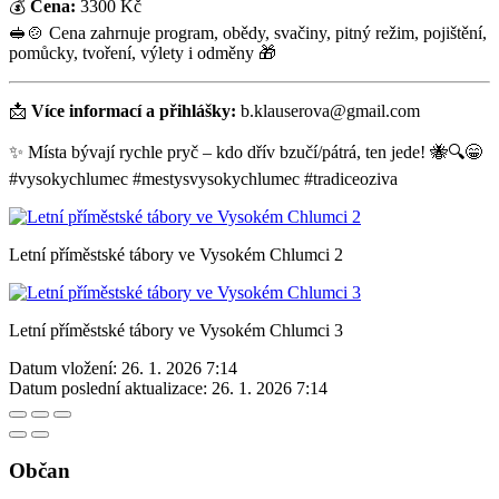
💰
Cena:
3300 Kč
🥪🍲 Cena zahrnuje program, obědy, svačiny, pitný režim, pojištění,
pomůcky, tvoření, výlety i odměny 🎁
📩
Více informací a přihlášky:
b.klauserova@gmail.com
✨ Místa bývají rychle pryč – kdo dřív bzučí/pátrá, ten jede! 🐝🔍😁
#vysokychlumec #mestysvysokychlumec #tradiceoziva
Letní příměstské tábory ve Vysokém Chlumci 2
Letní příměstské tábory ve Vysokém Chlumci 3
Datum vložení:
26. 1. 2026 7:14
Datum poslední aktualizace:
26. 1. 2026 7:14
Občan