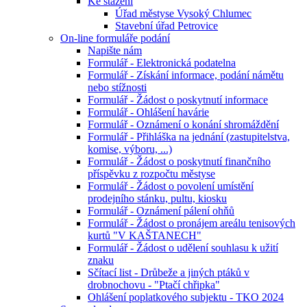
Ke stažení
Úřad městyse Vysoký Chlumec
Stavební úřad Petrovice
On-line formuláře podání
Napište nám
Formulář - Elektronická podatelna
Formulář - Získání informace, podání námětu
nebo stížnosti
Formulář - Žádost o poskytnutí informace
Formulář - Ohlášení havárie
Formulář - Oznámení o konání shromáždění
Formulář - Přihláška na jednání (zastupitelstva,
komise, výboru, ...)
Formulář - Žádost o poskytnutí finančního
příspěvku z rozpočtu městyse
Formulář - Žádost o povolení umístění
prodejního stánku, pultu, kiosku
Formulář - Oznámení pálení ohňů
Formulář - Žádost o pronájem areálu tenisových
kurtů "V KAŠTANECH"
Formulář - Žádost o udělení souhlasu k užití
znaku
Sčítací list - Drůbeže a jiných ptáků v
drobnochovu - "Ptačí chřipka"
Ohlášení poplatkového subjektu - TKO 2024