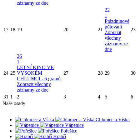
záznamy ze dne
22
1
Prázdninové
půtování
17
18
19
20
21
23
Zobrazit
všechny
záznamy ze
dne
26
1
LETNÍ KINO VE
24
25
VYSOKÉM
27
28
29
30
CHLUMCI - 6 gramů
Zobrazit všechny
záznamy ze dne
31
1
2
3
4
5
6
Naše osady
Chlumec a Víska
Vápenice
Pořešice
Hrabří