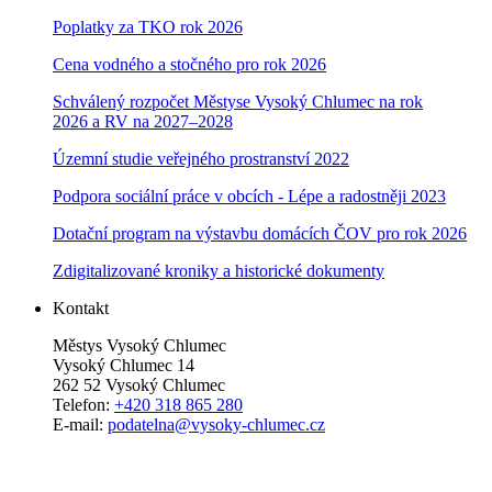
Poplatky za TKO rok 2026
Cena vodného a stočného pro rok 202
6
Schválený rozpočet Městyse Vysoký Chlumec na rok
2026 a RV na 2027–202
8
Územní studie veřejného prostranství 2022
Podpora sociální práce v obcích - Lépe a radostněji 2023
Dotační program na výstavbu domácích ČOV pro rok 2026
Zdigitalizované kroniky a historické dokumenty
Kontakt
Městys Vysoký Chlumec
Vysoký Chlumec 14
262 52 Vysoký Chlumec
Telefon:
+420 318 865 280
E-mail:
podatelna@vysoky-chlumec.cz