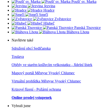
Poušť sv. Marka
Jezvina
Hradce
Smrčí
Zvěstovice
Hlubeč
Panská Tisovnice
Bláhova Lhota
Navštivte také
Sdružení obcí Sedlčanska
Toulava
Obědy ve starém knížecím velkostatku - Jídelní lístek
Mapový portál Městyse Vysoký Chlumec
Virtuální prohlídka Městyse Vysoký Chlumec
Krizové řízení - Požární ochrana
Online prodej vstupenek
Vybrali jsme