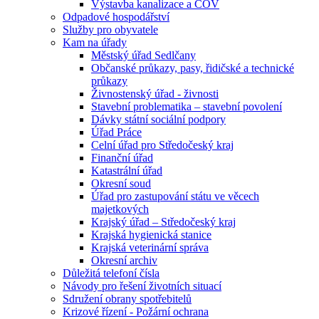
Výstavba kanalizace a ČOV
Odpadové hospodářství
Služby pro obyvatele
Kam na úřady
Městský úřad Sedlčany
Občanské průkazy, pasy, řidičské a technické
průkazy
Živnostenský úřad - živnosti
Stavební problematika – stavební povolení
Dávky státní sociální podpory
Úřad Práce
Celní úřad pro Středočeský kraj
Finanční úřad
Katastrální úřad
Okresní soud
Úřad pro zastupování státu ve věcech
majetkových
Krajský úřad – Středočeský kraj
Krajská hygienická stanice
Krajská veterinární správa
Okresní archiv
Důležitá telefoní čísla
Návody pro řešení životních situací
Sdružení obrany spotřebitelů
Krizové řízení - Požární ochrana