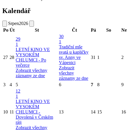
Kalendář
Srpen
2026
Po
Út
St
Čt
Pá
So
Ne
30
29
1
1
Tradiční mše
LETNÍ KINO VE
svatá u kapličky
VYSOKÉM
27
28
sv. Anny ve
31
1
2
CHLUMCI - Po
Vápenici
večerce
Zobrazit
Zobrazit všechny
všechny
záznamy ze dne
záznamy ze dne
3
4
5
6
7
8
9
12
1
LETNÍ KINO VE
VYSOKÉM
10
11
CHLUMCI -
13
14
15
16
Dovolená v Českém
ráji
Zobrazit všechny