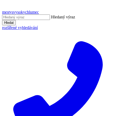
mestysvysokychlumec
Hledaný výraz
Hledat
rozšířené vyhledávání