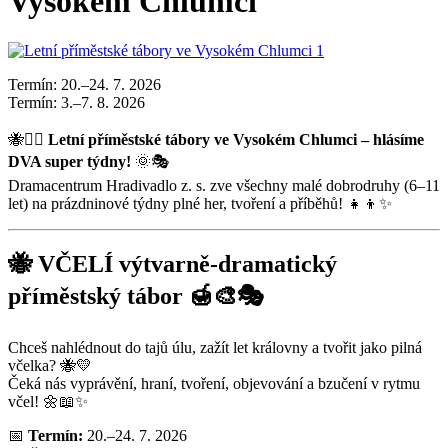
Vysokém Chlumci
Termín: 20.–24. 7. 2026
Termín: 3.–7. 8. 2026
🐝🕵️‍♂️
Letní příměstské tábory ve Vysokém Chlumci – hlásíme
DVA super týdny!
🌞🎭
Dramacentrum Hradivadlo z. s. zve všechny malé dobrodruhy (6–11
let) na prázdninové týdny plné her, tvoření a příběhů! 👧👦✨
🐝 VČELÍ výtvarně-dramatický
příměstský tábor 🍯🎨🎭
Chceš nahlédnout do tajů úlu, zažít let královny a tvořit jako pilná
včelka? 🐝💛
Čeká nás vyprávění, hraní, tvoření, objevování a bzučení v rytmu
včel! 🌼📖✨
📅
Termín:
20.–24. 7. 2026