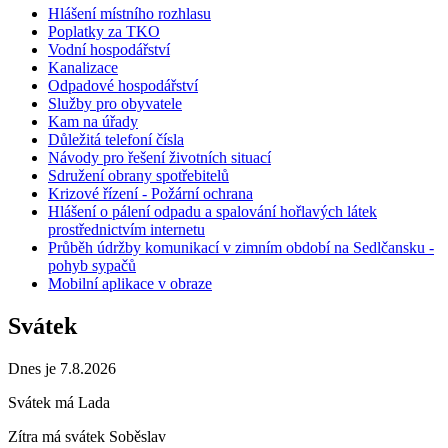
Hlášení místního rozhlasu
Poplatky za TKO
Vodní hospodářství
Kanalizace
Odpadové hospodářství
Služby pro obyvatele
Kam na úřady
Důležitá telefoní čísla
Návody pro řešení životních situací
Sdružení obrany spotřebitelů
Krizové řízení - Požární ochrana
Hlášení o pálení odpadu a spalování hořlavých látek
prostřednictvím internetu
Průběh údržby komunikací v zimním období na Sedlčansku -
pohyb sypačů
Mobilní aplikace v obraze
Svátek
Dnes je 7.8.2026
Svátek má
Lada
Zítra má svátek
Soběslav