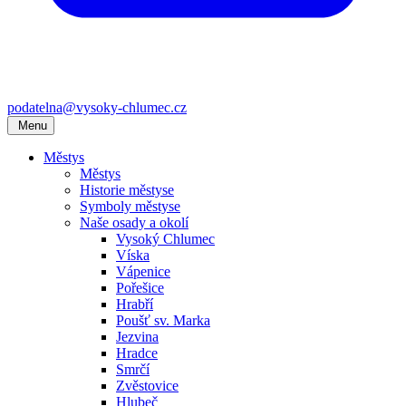
podatelna@vysoky-chlumec.cz
Menu
Městys
Městys
Historie městyse
Symboly městyse
Naše osady a okolí
Vysoký Chlumec
Víska
Vápenice
Pořešice
Hrabří
Poušť sv. Marka
Jezvina
Hradce
Smrčí
Zvěstovice
Hlubeč