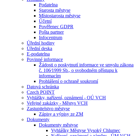
Podatelna
Starosta městyse
Místostarosta městyse
Účetní
Pověřenec GDPR
Pošta partner
Infocentrum
Úřední hodiny
Úřední deska
E-podatelna
Povinné informace
Žádosti o poskytnutí informace ve smyslu zákona
č. 106⁄1999 Sb., o svobodném přístupu k
informacím
Prohlášení o ochraně soukromí
Datová schránka
Czech POINT
Vyhlášky, nařízení, oznámení - OÚ VCH
Veřejné zakázky - Městys VCH
Zastupitelstvo městyse
Zápisy a výpisy ze ZM
Dokumenty
Dokumenty městyse
Vyhlášky Městyse Vysoký Chlumec
Nařízení, oznámení a záměry - ÚM VCH