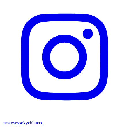
mestysvysokychlumec