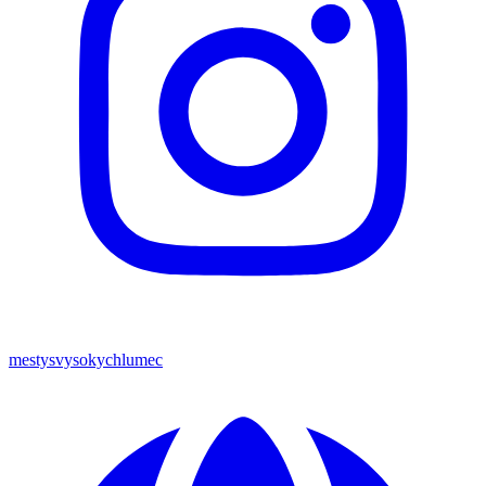
mestysvysokychlumec