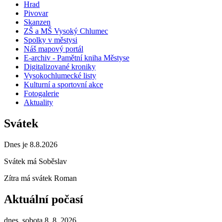
Hrad
Pivovar
Skanzen
ZŠ a MŠ Vysoký Chlumec
Spolky v městysi
Náš mapový portál
E-archiv - Pamětní kniha Městyse
Digitalizované kroniky
Vysokochlumecké listy
Kulturní a sportovní akce
Fotogalerie
Aktuality
Svátek
Dnes je 8.8.2026
Svátek má
Soběslav
Zítra má svátek
Roman
Aktuální počasí
dnes, sobota 8. 8. 2026