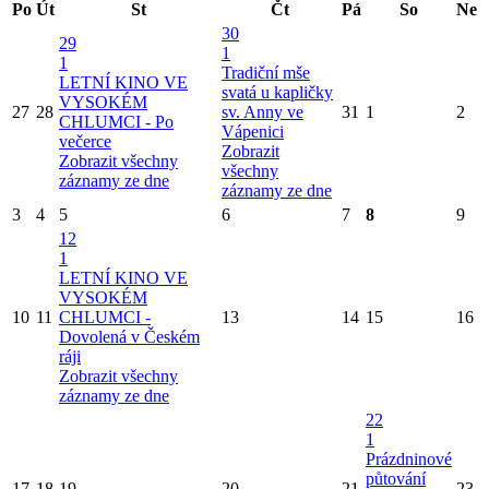
Po
Út
St
Čt
Pá
So
Ne
30
29
1
1
Tradiční mše
LETNÍ KINO VE
svatá u kapličky
VYSOKÉM
27
28
sv. Anny ve
31
1
2
CHLUMCI - Po
Vápenici
večerce
Zobrazit
Zobrazit všechny
všechny
záznamy ze dne
záznamy ze dne
3
4
5
6
7
8
9
12
1
LETNÍ KINO VE
VYSOKÉM
10
11
CHLUMCI -
13
14
15
16
Dovolená v Českém
ráji
Zobrazit všechny
záznamy ze dne
22
1
Prázdninové
půtování
17
18
19
20
21
23