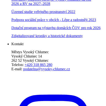
2026 a RV na 2027–202
8
Územní studie veřejného prostranství 2022
Podpora sociální práce v obcích - Lépe a radostněji 2023
Dotační program na výstavbu domácích ČOV pro rok 2026
Zdigitalizované kroniky a historické dokumenty
Kontakt
Městys Vysoký Chlumec
Vysoký Chlumec 14
262 52 Vysoký Chlumec
Telefon:
+420 318 865 280
E-mail:
podatelna@vysoky-chlumec.cz