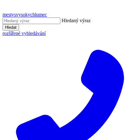
mestysvysokychlumec
Hledaný výraz
Hledat
rozšířené vyhledávání