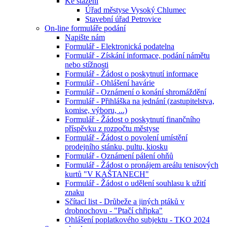
Ke stažení
Úřad městyse Vysoký Chlumec
Stavební úřad Petrovice
On-line formuláře podání
Napište nám
Formulář - Elektronická podatelna
Formulář - Získání informace, podání námětu
nebo stížnosti
Formulář - Žádost o poskytnutí informace
Formulář - Ohlášení havárie
Formulář - Oznámení o konání shromáždění
Formulář - Přihláška na jednání (zastupitelstva,
komise, výboru, ...)
Formulář - Žádost o poskytnutí finančního
příspěvku z rozpočtu městyse
Formulář - Žádost o povolení umístění
prodejního stánku, pultu, kiosku
Formulář - Oznámení pálení ohňů
Formulář - Žádost o pronájem areálu tenisových
kurtů "V KAŠTANECH"
Formulář - Žádost o udělení souhlasu k užití
znaku
Sčítací list - Drůbeže a jiných ptáků v
drobnochovu - "Ptačí chřipka"
Ohlášení poplatkového subjektu - TKO 2024