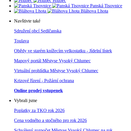
Hlubeč
Panská Tisovnice
Bláhova Lhota
Navštivte také
Sdružení obcí Sedlčanska
Toulava
Obědy ve starém knížecím velkostatku - Jídelní lístek
Mapový portál Městyse Vysoký Chlumec
Virtuální prohlídka Městyse Vysoký Chlumec
Krizové řízení - Požární ochrana
Online prodej vstupenek
Vybrali jsme
Poplatky za TKO rok 2026
Cena vodného a stočného pro rok 202
6
Schválený rozpočet Městyse Vysoký Chlumec na rok