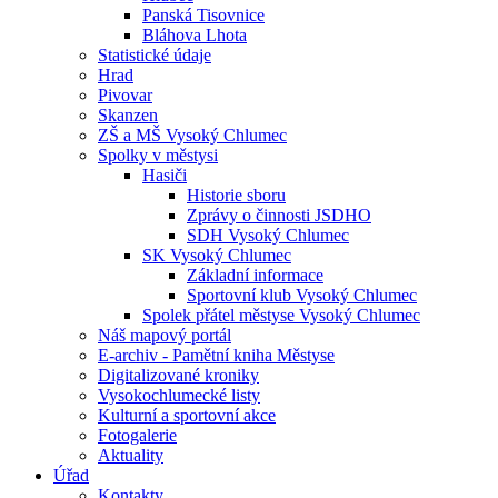
Panská Tisovnice
Bláhova Lhota
Statistické údaje
Hrad
Pivovar
Skanzen
ZŠ a MŠ Vysoký Chlumec
Spolky v městysi
Hasiči
Historie sboru
Zprávy o činnosti JSDHO
SDH Vysoký Chlumec
SK Vysoký Chlumec
Základní informace
Sportovní klub Vysoký Chlumec
Spolek přátel městyse Vysoký Chlumec
Náš mapový portál
E-archiv - Pamětní kniha Městyse
Digitalizované kroniky
Vysokochlumecké listy
Kulturní a sportovní akce
Fotogalerie
Aktuality
Úřad
Kontakty