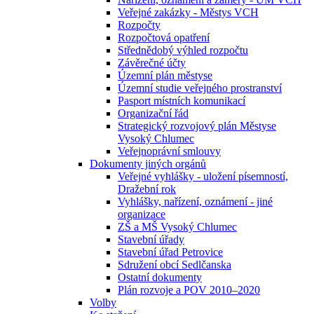
Veřejné zakázky - Městys VCH
Rozpočty
Rozpočtová opatření
Střednědobý výhled rozpočtu
Závěrečné účty
Územní plán městyse
Územní studie veřejného prostranství
Pasport místních komunikací
Organizační řád
Strategický rozvojový plán Městyse
Vysoký Chlumec
Veřejnoprávní smlouvy
Dokumenty jiných orgánů
Veřejné vyhlášky - uložení písemností,
Dražební rok
Vyhlášky, nařízení, oznámení - jiné
organizace
ZŠ a MŠ Vysoký Chlumec
Stavební úřady
Stavební úřad Petrovice
Sdružení obcí Sedlčanska
Ostatní dokumenty
Plán rozvoje a POV 2010–2020
Volby