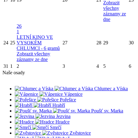
Zobrazit
všechny
záznamy ze
dne
26
1
LETNÍ KINO VE
24
25
VYSOKÉM
27
28
29
30
CHLUMCI - 6 gramů
Zobrazit všechny
záznamy ze dne
31
1
2
3
4
5
6
Naše osady
Chlumec a Víska
Vápenice
Pořešice
Hrabří
Poušť sv. Marka
Jezvina
Hradce
Smrčí
Zvěstovice