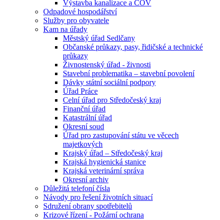
Výstavba kanalizace a ČOV
Odpadové hospodářství
Služby pro obyvatele
Kam na úřady
Městský úřad Sedlčany
Občanské průkazy, pasy, řidičské a technické
průkazy
Živnostenský úřad - živnosti
Stavební problematika – stavební povolení
Dávky státní sociální podpory
Úřad Práce
Celní úřad pro Středočeský kraj
Finanční úřad
Katastrální úřad
Okresní soud
Úřad pro zastupování státu ve věcech
majetkových
Krajský úřad – Středočeský kraj
Krajská hygienická stanice
Krajská veterinární správa
Okresní archiv
Důležitá telefoní čísla
Návody pro řešení životních situací
Sdružení obrany spotřebitelů
Krizové řízení - Požární ochrana