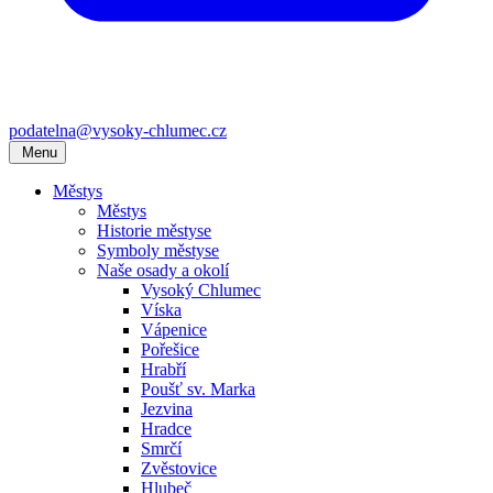
podatelna@vysoky-chlumec.cz
Menu
Městys
Městys
Historie městyse
Symboly městyse
Naše osady a okolí
Vysoký Chlumec
Víska
Vápenice
Pořešice
Hrabří
Poušť sv. Marka
Jezvina
Hradce
Smrčí
Zvěstovice
Hlubeč