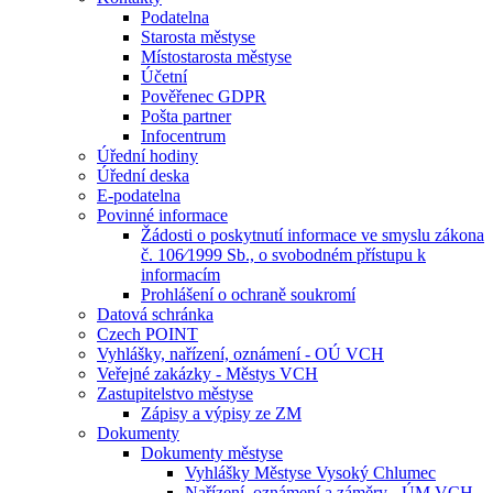
Podatelna
Starosta městyse
Místostarosta městyse
Účetní
Pověřenec GDPR
Pošta partner
Infocentrum
Úřední hodiny
Úřední deska
E-podatelna
Povinné informace
Žádosti o poskytnutí informace ve smyslu zákona
č. 106⁄1999 Sb., o svobodném přístupu k
informacím
Prohlášení o ochraně soukromí
Datová schránka
Czech POINT
Vyhlášky, nařízení, oznámení - OÚ VCH
Veřejné zakázky - Městys VCH
Zastupitelstvo městyse
Zápisy a výpisy ze ZM
Dokumenty
Dokumenty městyse
Vyhlášky Městyse Vysoký Chlumec
Nařízení, oznámení a záměry - ÚM VCH