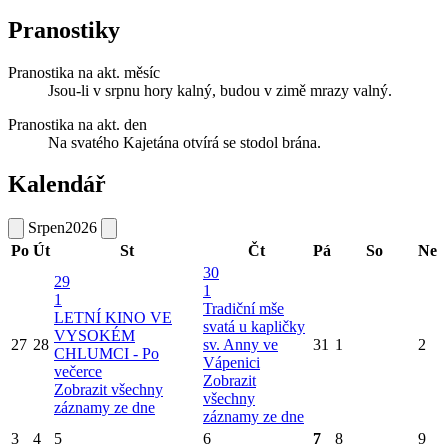
Pranostiky
Pranostika na akt. měsíc
Jsou-li v srpnu hory kalný, budou v zimě mrazy valný.
Pranostika na akt. den
Na svatého Kajetána otvírá se stodol brána.
Kalendář
Srpen
2026
Po
Út
St
Čt
Pá
So
Ne
30
29
1
1
Tradiční mše
LETNÍ KINO VE
svatá u kapličky
VYSOKÉM
27
28
sv. Anny ve
31
1
2
CHLUMCI - Po
Vápenici
večerce
Zobrazit
Zobrazit všechny
všechny
záznamy ze dne
záznamy ze dne
3
4
5
6
7
8
9