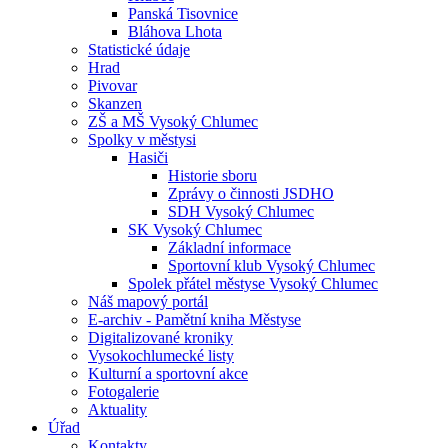
Panská Tisovnice
Bláhova Lhota
Statistické údaje
Hrad
Pivovar
Skanzen
ZŠ a MŠ Vysoký Chlumec
Spolky v městysi
Hasiči
Historie sboru
Zprávy o činnosti JSDHO
SDH Vysoký Chlumec
SK Vysoký Chlumec
Základní informace
Sportovní klub Vysoký Chlumec
Spolek přátel městyse Vysoký Chlumec
Náš mapový portál
E-archiv - Pamětní kniha Městyse
Digitalizované kroniky
Vysokochlumecké listy
Kulturní a sportovní akce
Fotogalerie
Aktuality
Úřad
Kontakty