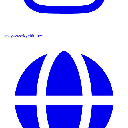
mestysvysokychlumec