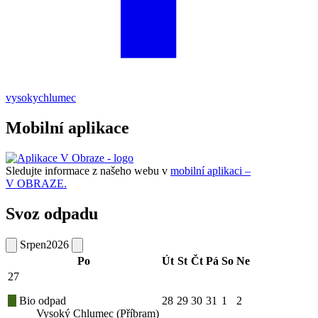
vysokychlumec
Mobilní aplikace
Sledujte informace z našeho webu v
mobilní aplikaci –
V OBRAZE.
Svoz odpadu
Srpen
2026
Po
Út
St
Čt
Pá
So
Ne
27
Bio odpad
28
29
30
31
1
2
Vysoký Chlumec (Příbram)