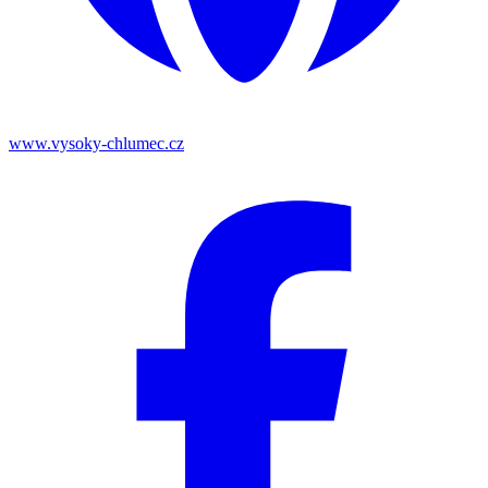
www.vysoky-chlumec.cz