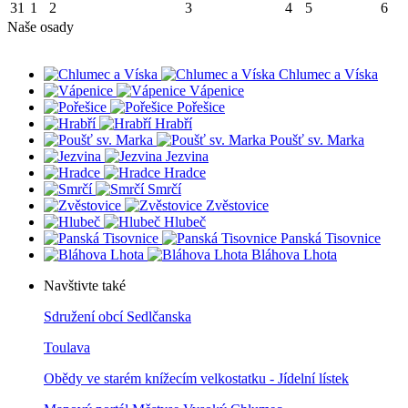
31
1
2
3
4
5
6
Naše osady
Chlumec a Víska
Vápenice
Pořešice
Hrabří
Poušť sv. Marka
Jezvina
Hradce
Smrčí
Zvěstovice
Hlubeč
Panská Tisovnice
Bláhova Lhota
Navštivte také
Sdružení obcí Sedlčanska
Toulava
Obědy ve starém knížecím velkostatku - Jídelní lístek