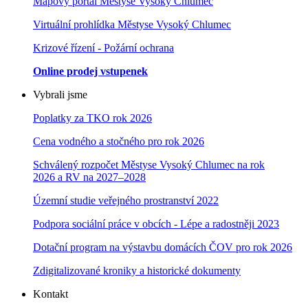
Mapový portál Městyse Vysoký Chlumec
Virtuální prohlídka Městyse Vysoký Chlumec
Krizové řízení - Požární ochrana
Online prodej vstupenek
Vybrali jsme
Poplatky za TKO rok 2026
Cena vodného a stočného pro rok 202
6
Schválený rozpočet Městyse Vysoký Chlumec na rok
2026 a RV na 2027–202
8
Územní studie veřejného prostranství 2022
Podpora sociální práce v obcích - Lépe a radostněji 2023
Dotační program na výstavbu domácích ČOV pro rok 2026
Zdigitalizované kroniky a historické dokumenty
Kontakt