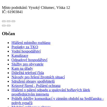
Místo podnikání: Vysoký Chlumec, Víska 12
IČ: 61903841
Občan
Hlášení místního rozhlasu
Poplatky za TKO
Vodní hospodářství
Kanalizace
Odpadové hospodářství
Služby pro obyvatele
Kam na úřady
Důležitá telefoní čísla
Návody pro řešení životních situací
Sdružení obrany spotřebitelů
Krizové řízení - Požární ochrana
Hlášení o pálení odpadu a spalování hořlavých látek
prostřednictvím internetu
Průběh údržby komunikací v zimním období na Sedlčansku -
pohyb sypačů