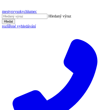
mestysvysokychlumec
Hledaný výraz
Hledat
rozšířené vyhledávání