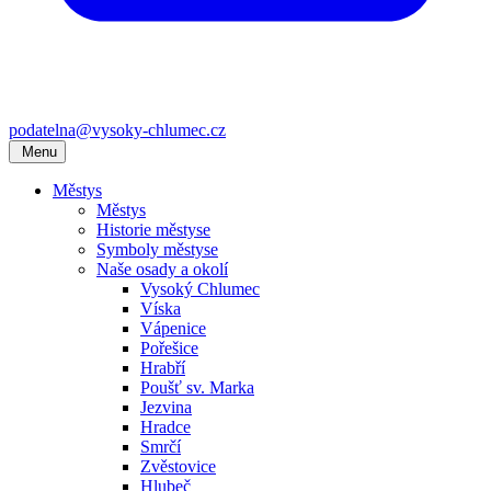
podatelna@vysoky-chlumec.cz
Menu
Městys
Městys
Historie městyse
Symboly městyse
Naše osady a okolí
Vysoký Chlumec
Víska
Vápenice
Pořešice
Hrabří
Poušť sv. Marka
Jezvina
Hradce
Smrčí
Zvěstovice
Hlubeč