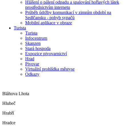
Hlášení o pálení odpadu a spalování hořlavých látek
prostřednictvím internetu
Průběh údržby komunikací v zimním období na
Sedlčansku - pohyb sypačů
Mobilní aplikace v obraze
Turista
Turista
Infocentrum
Skanzen
Stará hospoda
Expozice pivovarnictví
Hrad
Pivovar
Virtuální prohlídka městyse
Odkazy
Bláhova Lhota
Hlubeč
Hrabří
Hradce