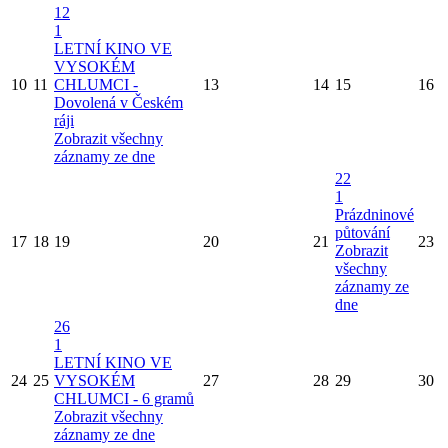
12
1
LETNÍ KINO VE
VYSOKÉM
10
11
CHLUMCI -
13
14
15
16
Dovolená v Českém
ráji
Zobrazit všechny
záznamy ze dne
22
1
Prázdninové
půtování
17
18
19
20
21
23
Zobrazit
všechny
záznamy ze
dne
26
1
LETNÍ KINO VE
24
25
VYSOKÉM
27
28
29
30
CHLUMCI - 6 gramů
Zobrazit všechny
záznamy ze dne