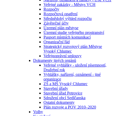
Veřejné zakázky - Městys VCH
Rozpočty
Rozpočtová opatření
Střednědobý výhled rozpočtu
Závěrečné účty
Územní plán městyse
Územní studie veřejného prostranství
Pasport místních komunikací
Organizační řád
Strategický rozvojový plán Městyse
Vysoký Chlumec
Veřejnoprávní smlouvy
Dokumenty jiných orgánů
Veřejné vyhlášky - uložení písemností,
Dražební rok
Vyhlášky, nařízení, oznámení - jiné
organizace
ZŠ a MŠ Vysoký Chlumec
Stavební úřady
Stavební úřad Petrovice
Sdružení obcí Sedlčanska
Ostatní dokumenty
Plán rozvoje a POV 2010–2020
Volby