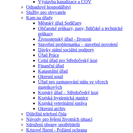
Výstavba kanalizace a ČOV
Odpadové hospodářství
Služby pro obyvatele
Kam na úřady
Městský úřad Sedlčany
Občanské průkazy, pasy, řidičské a technické
průkazy
Živnostenský úřad - živnosti
Stavební problematika – stavební povolení
Dávky státní sociální podpory
Úřad Práce
Celní úřad pro Středočeský kraj
Finanční úřad
Katastrální úřad
Okresní soud
Úřad pro zastupování státu ve věcech
majetkových
Krajský úřad – Středočeský kraj
Krajská hygienická stanice
Krajská veterinární správa
Okresní archiv
Důležitá telefoní čísla
Návody pro řešení životních situací
Sdružení obrany spotřebitelů
Krizové řízení - Požární ochrana