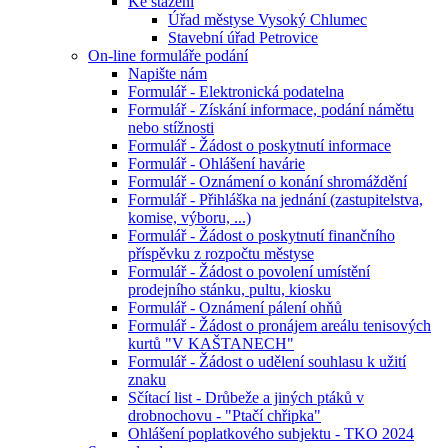
Ke stažení
Úřad městyse Vysoký Chlumec
Stavební úřad Petrovice
On-line formuláře podání
Napište nám
Formulář - Elektronická podatelna
Formulář - Získání informace, podání námětu
nebo stížnosti
Formulář - Žádost o poskytnutí informace
Formulář - Ohlášení havárie
Formulář - Oznámení o konání shromáždění
Formulář - Přihláška na jednání (zastupitelstva,
komise, výboru, ...)
Formulář - Žádost o poskytnutí finančního
příspěvku z rozpočtu městyse
Formulář - Žádost o povolení umístění
prodejního stánku, pultu, kiosku
Formulář - Oznámení pálení ohňů
Formulář - Žádost o pronájem areálu tenisových
kurtů "V KAŠTANECH"
Formulář - Žádost o udělení souhlasu k užití
znaku
Sčítací list - Drůbeže a jiných ptáků v
drobnochovu - "Ptačí chřipka"
Ohlášení poplatkového subjektu - TKO 2024