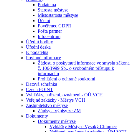
Podatelna
Starosta městyse
Místostarosta městyse
Účetní
Pověřenec GDPR
Pošta partner
Infocentrum
Úřední hodiny
Úřední deska
E-podatelna
Povinné informace
Žádosti o poskytnutí informace ve smyslu zákona
č. 106⁄1999 Sb., o svobodném přístupu k
informacím
Prohlášení o ochraně soukromí
Datová schránka
Czech POINT
Vyhlášky, nařízení, oznámení - OÚ VCH
Veřejné zakázky - Městys VCH
Zastupitelstvo městyse
Zápisy a výpisy ze ZM
Dokumenty
Dokumenty městyse
Vyhlášky Městyse Vysoký Chlumec
Nařízení, oznámení a záměry - ÚM VCH