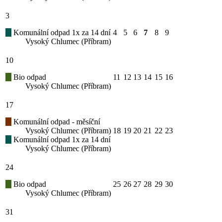
3
Komunální odpad 1x za 14 dní
4
5
6
7
8
9
Vysoký Chlumec (Příbram)
10
Bio odpad
11
12
13
14
15
16
Vysoký Chlumec (Příbram)
17
Komunální odpad - měsíční
Vysoký Chlumec (Příbram)
18
19
20
21
22
23
Komunální odpad 1x za 14 dní
Vysoký Chlumec (Příbram)
24
Bio odpad
25
26
27
28
29
30
Vysoký Chlumec (Příbram)
31