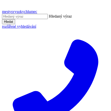
mestysvysokychlumec
Hledaný výraz
Hledat
rozšířené vyhledávání