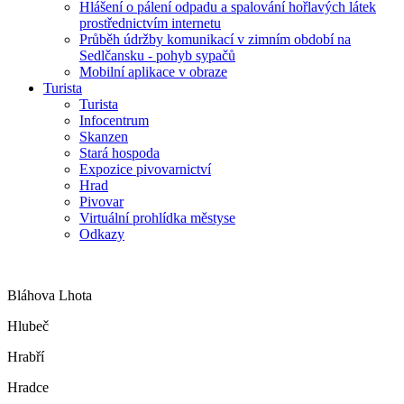
Hlášení o pálení odpadu a spalování hořlavých látek
prostřednictvím internetu
Průběh údržby komunikací v zimním období na
Sedlčansku - pohyb sypačů
Mobilní aplikace v obraze
Turista
Turista
Infocentrum
Skanzen
Stará hospoda
Expozice pivovarnictví
Hrad
Pivovar
Virtuální prohlídka městyse
Odkazy
Bláhova Lhota
Hlubeč
Hrabří
Hradce