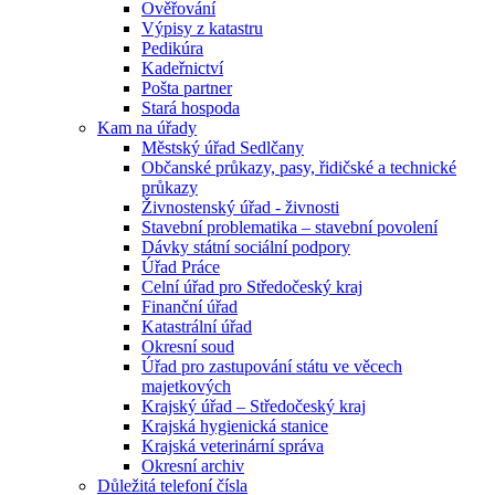
Ověřování
Výpisy z katastru
Pedikúra
Kadeřnictví
Pošta partner
Stará hospoda
Kam na úřady
Městský úřad Sedlčany
Občanské průkazy, pasy, řidičské a technické
průkazy
Živnostenský úřad - živnosti
Stavební problematika – stavební povolení
Dávky státní sociální podpory
Úřad Práce
Celní úřad pro Středočeský kraj
Finanční úřad
Katastrální úřad
Okresní soud
Úřad pro zastupování státu ve věcech
majetkových
Krajský úřad – Středočeský kraj
Krajská hygienická stanice
Krajská veterinární správa
Okresní archiv
Důležitá telefoní čísla