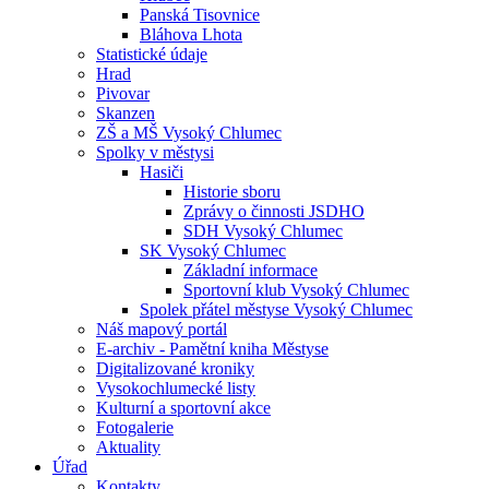
Panská Tisovnice
Bláhova Lhota
Statistické údaje
Hrad
Pivovar
Skanzen
ZŠ a MŠ Vysoký Chlumec
Spolky v městysi
Hasiči
Historie sboru
Zprávy o činnosti JSDHO
SDH Vysoký Chlumec
SK Vysoký Chlumec
Základní informace
Sportovní klub Vysoký Chlumec
Spolek přátel městyse Vysoký Chlumec
Náš mapový portál
E-archiv - Pamětní kniha Městyse
Digitalizované kroniky
Vysokochlumecké listy
Kulturní a sportovní akce
Fotogalerie
Aktuality
Úřad
Kontakty