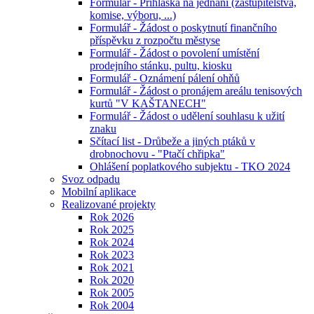
Formulář - Přihláška na jednání (zastupitelstva,
komise, výboru, ...)
Formulář - Žádost o poskytnutí finančního
příspěvku z rozpočtu městyse
Formulář - Žádost o povolení umístění
prodejního stánku, pultu, kiosku
Formulář - Oznámení pálení ohňů
Formulář - Žádost o pronájem areálu tenisových
kurtů "V KAŠTANECH"
Formulář - Žádost o udělení souhlasu k užití
znaku
Sčítací list - Drůbeže a jiných ptáků v
drobnochovu - "Ptačí chřipka"
Ohlášení poplatkového subjektu - TKO 2024
Svoz odpadu
Mobilní aplikace
Realizované projekty
Rok 2026
Rok 2025
Rok 2024
Rok 2023
Rok 2021
Rok 2020
Rok 2005
Rok 2004