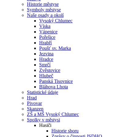
Historie městyse
Symboly městyse
Naše osady a okolí
Vysoký Chlumec
Víska
Vápenice
Pořešice
Hrabří
Poušť sv. Marka
Jezvina
Hradce
Smrčí
Zvěstovice
Hlubeč
Panská Tisovnice
Bláhova Lhota
Statistické údaje
Hrad
Pivovar
Skanzen
ZŠ a MŠ Vysoký Chlumec
Spolky v městysi
Hasiči
Historie sboru
Zprávy o činnosti JSDHO