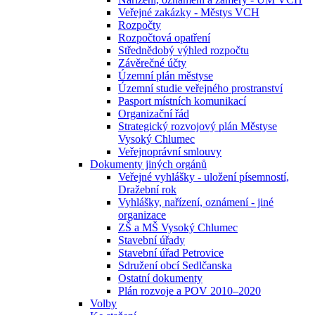
Veřejné zakázky - Městys VCH
Rozpočty
Rozpočtová opatření
Střednědobý výhled rozpočtu
Závěrečné účty
Územní plán městyse
Územní studie veřejného prostranství
Pasport místních komunikací
Organizační řád
Strategický rozvojový plán Městyse
Vysoký Chlumec
Veřejnoprávní smlouvy
Dokumenty jiných orgánů
Veřejné vyhlášky - uložení písemností,
Dražební rok
Vyhlášky, nařízení, oznámení - jiné
organizace
ZŠ a MŠ Vysoký Chlumec
Stavební úřady
Stavební úřad Petrovice
Sdružení obcí Sedlčanska
Ostatní dokumenty
Plán rozvoje a POV 2010–2020
Volby