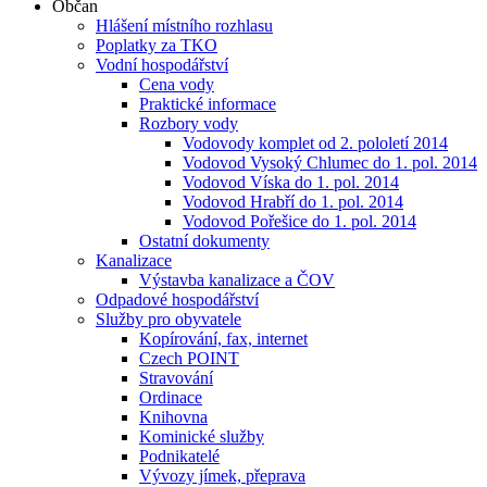
Občan
Hlášení místního rozhlasu
Poplatky za TKO
Vodní hospodářství
Cena vody
Praktické informace
Rozbory vody
Vodovody komplet od 2. pololetí 2014
Vodovod Vysoký Chlumec do 1. pol. 2014
Vodovod Víska do 1. pol. 2014
Vodovod Hrabří do 1. pol. 2014
Vodovod Pořešice do 1. pol. 2014
Ostatní dokumenty
Kanalizace
Výstavba kanalizace a ČOV
Odpadové hospodářství
Služby pro obyvatele
Kopírování, fax, internet
Czech POINT
Stravování
Ordinace
Knihovna
Kominické služby
Podnikatelé
Vývozy jímek, přeprava