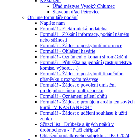
Ke stažení
Úřad městyse Vysoký Chlumec
Stavební úřad Petrovice
On-line formuláře podání
Napište nám
Formulář - Elektronická podatelna
Formulář - Získání informace, podání námětu
nebo stížnosti
Formulář - Žádost o poskytnutí informace
Formulář - Ohlášení havárie
Formulář - Oznámení o konání shromáždění
Formulář - Přihláška na jednání (zastupitelstva,
komise, výboru, ...)
Formulář - Žádost o poskytnutí finančního
příspěvku z rozpočtu městyse
Formulář - Žádost o povolení umístění
prodejního stánku, pultu, kiosku
Formulář - Oznámení pálení ohňů
Formulář - Žádost o pronájem areálu tenisových
kurtů "V KAŠTANECH"
Formulář - Žádost o udělení souhlasu k užití
znaku
Sčítací list - Drůbeže a jiných ptáků v
drobnochovu - "Ptačí chřipka"
Ohlášení poplatkového subjektu - TKO 2024