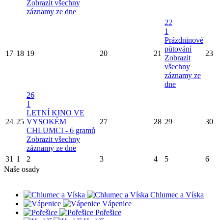
Zobrazit všechny
záznamy ze dne
22
1
Prázdninové
půtování
17
18
19
20
21
23
Zobrazit
všechny
záznamy ze
dne
26
1
LETNÍ KINO VE
24
25
VYSOKÉM
27
28
29
30
CHLUMCI - 6 gramů
Zobrazit všechny
záznamy ze dne
31
1
2
3
4
5
6
Naše osady
Chlumec a Víska
Vápenice
Pořešice