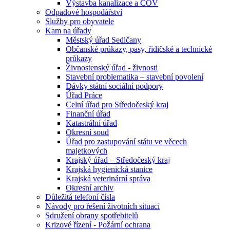
Výstavba kanalizace a ČOV
Odpadové hospodářství
Služby pro obyvatele
Kam na úřady
Městský úřad Sedlčany
Občanské průkazy, pasy, řidičské a technické
průkazy
Živnostenský úřad - živnosti
Stavební problematika – stavební povolení
Dávky státní sociální podpory
Úřad Práce
Celní úřad pro Středočeský kraj
Finanční úřad
Katastrální úřad
Okresní soud
Úřad pro zastupování státu ve věcech
majetkových
Krajský úřad – Středočeský kraj
Krajská hygienická stanice
Krajská veterinární správa
Okresní archiv
Důležitá telefoní čísla
Návody pro řešení životních situací
Sdružení obrany spotřebitelů
Krizové řízení - Požární ochrana