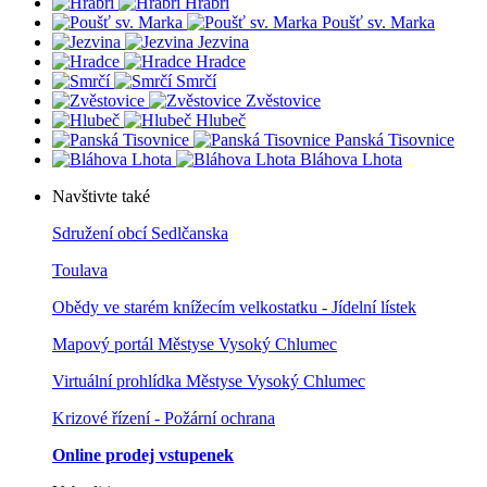
Hrabří
Poušť sv. Marka
Jezvina
Hradce
Smrčí
Zvěstovice
Hlubeč
Panská Tisovnice
Bláhova Lhota
Navštivte také
Sdružení obcí Sedlčanska
Toulava
Obědy ve starém knížecím velkostatku - Jídelní lístek
Mapový portál Městyse Vysoký Chlumec
Virtuální prohlídka Městyse Vysoký Chlumec
Krizové řízení - Požární ochrana
Online prodej vstupenek