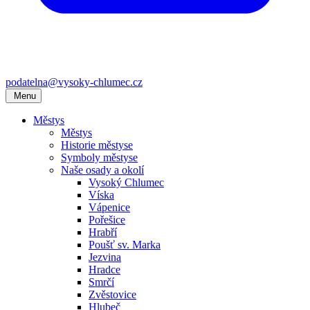
podatelna@vysoky-chlumec.cz
Menu
Městys
Městys
Historie městyse
Symboly městyse
Naše osady a okolí
Vysoký Chlumec
Víska
Vápenice
Pořešice
Hrabří
Poušť sv. Marka
Jezvina
Hradce
Smrčí
Zvěstovice
Hlubeč