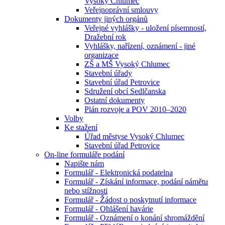
Vysoký Chlumec
Veřejnoprávní smlouvy
Dokumenty jiných orgánů
Veřejné vyhlášky - uložení písemností,
Dražební rok
Vyhlášky, nařízení, oznámení - jiné
organizace
ZŠ a MŠ Vysoký Chlumec
Stavební úřady
Stavební úřad Petrovice
Sdružení obcí Sedlčanska
Ostatní dokumenty
Plán rozvoje a POV 2010–2020
Volby
Ke stažení
Úřad městyse Vysoký Chlumec
Stavební úřad Petrovice
On-line formuláře podání
Napište nám
Formulář - Elektronická podatelna
Formulář - Získání informace, podání námětu
nebo stížnosti
Formulář - Žádost o poskytnutí informace
Formulář - Ohlášení havárie
Formulář - Oznámení o konání shromáždění