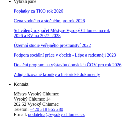
Vybrali jsme
Poplatky za TKO rok 2026
Cena vodného a stočného pro rok 202
6
Schválený rozpočet Městyse Vysoký Chlumec na rok
2026 a RV na 2027–202
8
Územní studie veřejného prostranství 2022
Podpora sociální práce v obcích - Lépe a radostněji 2023
Dotační program na výstavbu domácích ČOV pro rok 2026
Zdigitalizované kroniky a historické dokumenty
Kontakt
Městys Vysoký Chlumec
Vysoký Chlumec 14
262 52 Vysoký Chlumec
Telefon:
+420 318 865 280
E-mail:
podatelna@vysoky-chlumec.cz