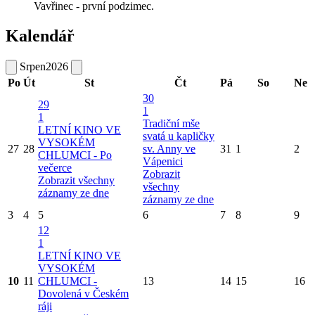
Vavřinec - první podzimec.
Kalendář
Srpen
2026
Po
Út
St
Čt
Pá
So
Ne
30
29
1
1
Tradiční mše
LETNÍ KINO VE
svatá u kapličky
VYSOKÉM
27
28
sv. Anny ve
31
1
2
CHLUMCI - Po
Vápenici
večerce
Zobrazit
Zobrazit všechny
všechny
záznamy ze dne
záznamy ze dne
3
4
5
6
7
8
9
12
1
LETNÍ KINO VE
VYSOKÉM
10
11
CHLUMCI -
13
14
15
16
Dovolená v Českém
ráji