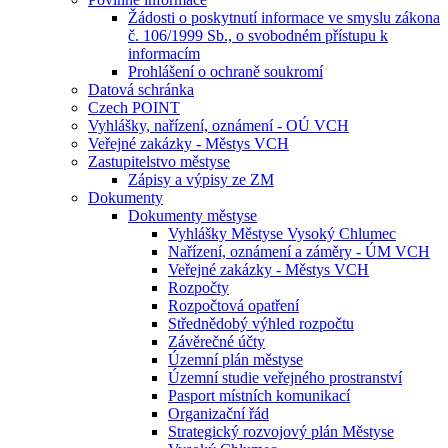
Žádosti o poskytnutí informace ve smyslu zákona
č. 106/1999 Sb., o svobodném přístupu k
informacím
Prohlášení o ochraně soukromí
Datová schránka
Czech POINT
Vyhlášky, nařízení, oznámení - OÚ VCH
Veřejné zakázky - Městys VCH
Zastupitelstvo městyse
Zápisy a výpisy ze ZM
Dokumenty
Dokumenty městyse
Vyhlášky Městyse Vysoký Chlumec
Nařízení, oznámení a záměry - ÚM VCH
Veřejné zakázky - Městys VCH
Rozpočty
Rozpočtová opatření
Střednědobý výhled rozpočtu
Závěrečné účty
Územní plán městyse
Územní studie veřejného prostranství
Pasport místních komunikací
Organizační řád
Strategický rozvojový plán Městyse