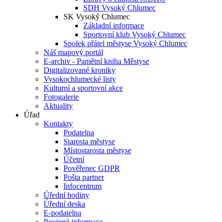
SDH Vysoký Chlumec
SK Vysoký Chlumec
Základní informace
Sportovní klub Vysoký Chlumec
Spolek přátel městyse Vysoký Chlumec
Náš mapový portál
E-archiv - Pamětní kniha Městyse
Digitalizované kroniky
Vysokochlumecké listy
Kulturní a sportovní akce
Fotogalerie
Aktuality
Úřad
Kontakty
Podatelna
Starosta městyse
Místostarosta městyse
Účetní
Pověřenec GDPR
Pošta partner
Infocentrum
Úřední hodiny
Úřední deska
E-podatelna
Povinné informace