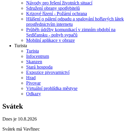
Návody pro řešení životních situací
Sdružení obrany spotřebitelů
Krizové řízení - Požární ochrana
Hlášení o pálení odpadu a spalování hořlavých látek
prostřednictvím internetu
Průběh údržby komunikací v zimním období na
Sedlčansku - pohyb sypačů
Mobilní aplikace v obraze
Turista
Turista
Infocentrum
Skanzen
Stará hospoda
Expozice pivovarnictví
Hrad
Pivovar
Virtuální prohlídka městyse
Odkazy
Svátek
Dnes je 10.8.2026
Svátek má
Vavřinec