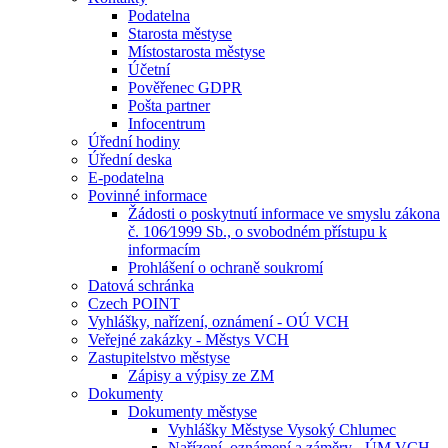
Podatelna
Starosta městyse
Místostarosta městyse
Účetní
Pověřenec GDPR
Pošta partner
Infocentrum
Úřední hodiny
Úřední deska
E-podatelna
Povinné informace
Žádosti o poskytnutí informace ve smyslu zákona
č. 106⁄1999 Sb., o svobodném přístupu k
informacím
Prohlášení o ochraně soukromí
Datová schránka
Czech POINT
Vyhlášky, nařízení, oznámení - OÚ VCH
Veřejné zakázky - Městys VCH
Zastupitelstvo městyse
Zápisy a výpisy ze ZM
Dokumenty
Dokumenty městyse
Vyhlášky Městyse Vysoký Chlumec
Nařízení, oznámení a záměry - ÚM VCH