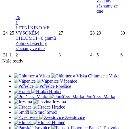
všechny
záznamy ze
dne
26
1
LETNÍ KINO VE
24
25
VYSOKÉM
27
28
29
30
CHLUMCI - 6 gramů
Zobrazit všechny
záznamy ze dne
31
1
2
3
4
5
6
Naše osady
Chlumec a Víska
Vápenice
Pořešice
Hrabří
Poušť sv. Marka
Jezvina
Hradce
Smrčí
Zvěstovice
Hlubeč
Panská Tisovnice