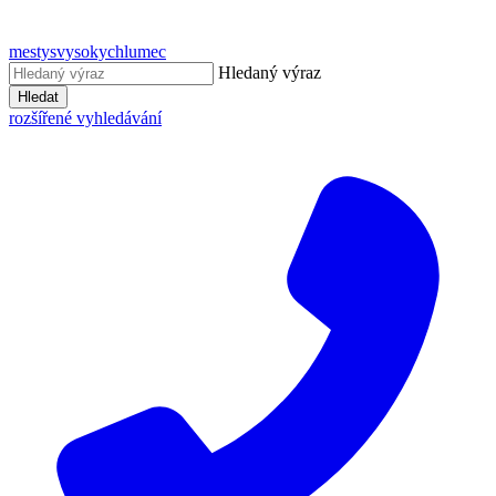
mestysvysokychlumec
Hledaný výraz
Hledat
rozšířené vyhledávání