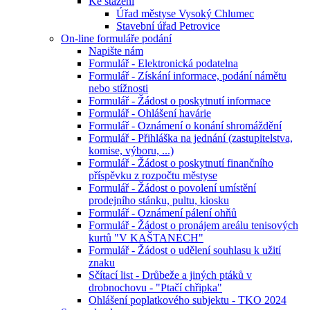
Ke stažení
Úřad městyse Vysoký Chlumec
Stavební úřad Petrovice
On-line formuláře podání
Napište nám
Formulář - Elektronická podatelna
Formulář - Získání informace, podání námětu
nebo stížnosti
Formulář - Žádost o poskytnutí informace
Formulář - Ohlášení havárie
Formulář - Oznámení o konání shromáždění
Formulář - Přihláška na jednání (zastupitelstva,
komise, výboru, ...)
Formulář - Žádost o poskytnutí finančního
příspěvku z rozpočtu městyse
Formulář - Žádost o povolení umístění
prodejního stánku, pultu, kiosku
Formulář - Oznámení pálení ohňů
Formulář - Žádost o pronájem areálu tenisových
kurtů "V KAŠTANECH"
Formulář - Žádost o udělení souhlasu k užití
znaku
Sčítací list - Drůbeže a jiných ptáků v
drobnochovu - "Ptačí chřipka"
Ohlášení poplatkového subjektu - TKO 2024