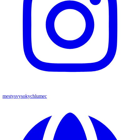
mestysvysokychlumec