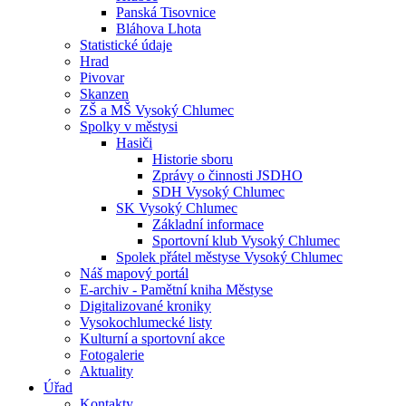
Panská Tisovnice
Bláhova Lhota
Statistické údaje
Hrad
Pivovar
Skanzen
ZŠ a MŠ Vysoký Chlumec
Spolky v městysi
Hasiči
Historie sboru
Zprávy o činnosti JSDHO
SDH Vysoký Chlumec
SK Vysoký Chlumec
Základní informace
Sportovní klub Vysoký Chlumec
Spolek přátel městyse Vysoký Chlumec
Náš mapový portál
E-archiv - Pamětní kniha Městyse
Digitalizované kroniky
Vysokochlumecké listy
Kulturní a sportovní akce
Fotogalerie
Aktuality
Úřad
Kontakty