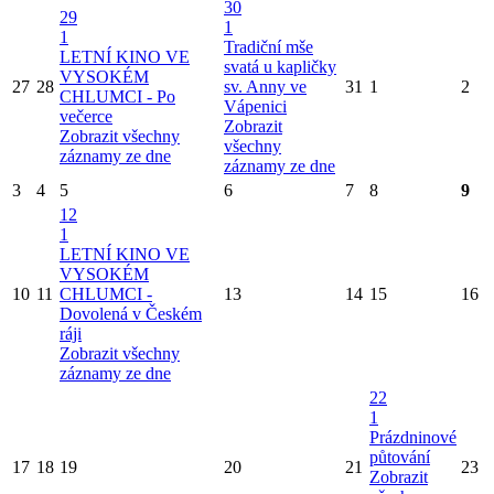
30
29
1
1
Tradiční mše
LETNÍ KINO VE
svatá u kapličky
VYSOKÉM
27
28
sv. Anny ve
31
1
2
CHLUMCI - Po
Vápenici
večerce
Zobrazit
Zobrazit všechny
všechny
záznamy ze dne
záznamy ze dne
3
4
5
6
7
8
9
12
1
LETNÍ KINO VE
VYSOKÉM
10
11
CHLUMCI -
13
14
15
16
Dovolená v Českém
ráji
Zobrazit všechny
záznamy ze dne
22
1
Prázdninové
půtování
17
18
19
20
21
23
Zobrazit