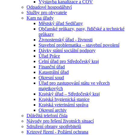
Výstavba kanalizace a ČOV
Odpadové hospodářství
Služby pro obyvatele
Kam na úřady
Městský úřad Sedlčany
Občanské průkazy, pasy, řidičské a technické
průkazy
Živnostenský úřad - živnosti
Stavební problematika – stavební povolení
Dávky státní sociální podpory
Úřad Práce
Celní úřad pro Středočeský kraj
Finanční úřad
Katastrální úřad
Okresní soud
Úřad pro zastupování státu ve věcech
majetkových
Krajský úřad – Středočeský kraj
Krajská hygienická stanice
Krajská veterinární správa
Okresní archiv
Důležitá telefoní čísla
Návody pro řešení životních situací
Sdružení obrany spotřebitelů
Krizové řízení - Požární ochrana