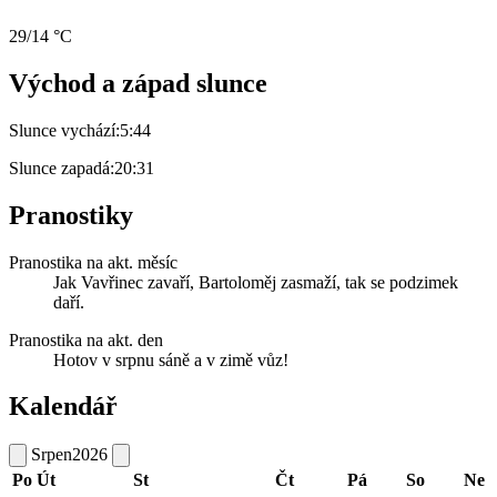
29/14 °C
Východ a západ slunce
Slunce vychází:
5:44
Slunce zapadá:
20:31
Pranostiky
Pranostika na akt. měsíc
Jak Vavřinec zavaří, Bartoloměj zasmaží, tak se podzimek
daří.
Pranostika na akt. den
Hotov v srpnu sáně a v zimě vůz!
Kalendář
Srpen
2026
Po
Út
St
Čt
Pá
So
Ne