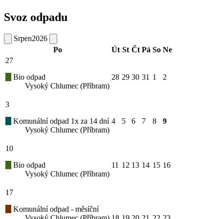
Svoz odpadu
Srpen
2026
Po
Út
St
Čt
Pá
So
Ne
27
Bio odpad
28
29
30
31
1
2
Vysoký Chlumec (Příbram)
3
Komunální odpad 1x za 14 dní
4
5
6
7
8
9
Vysoký Chlumec (Příbram)
10
Bio odpad
11
12
13
14
15
16
Vysoký Chlumec (Příbram)
17
Komunální odpad - měsíční
Vysoký Chlumec (Příbram)
18
19
20
21
22
23