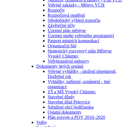
Veřejné zakázky - Městys VCH
Rozpočty
Rozpočtová opatření
Střednědobý výhled rozpočtu
Závěrečné účty
Územní plán městyse
Územní studie veřejného prostranství
Pasport místních komunikací
Organizační řád
Strategický rozvojový plán Městyse
Vysoký Chlumec
Veřejnoprávní smlouvy
Dokumenty jiných orgánů
Veřejné vyhlášky - uložení písemností,
Dražební rok
Vyhlášky, nařízení, oznámení - jiné
organizace
ZŠ a MŠ Vysoký Chlumec
Stavební úřady
Stavební úřad Petrovice
Sdružení obcí Sedlčanska
Ostatní dokumenty
Plán rozvoje a POV 2010–2020
Volby