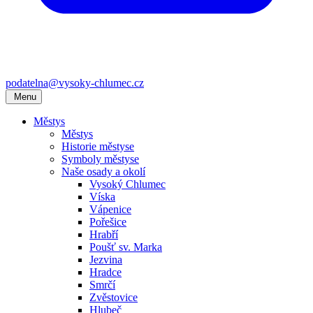
podatelna@vysoky-chlumec.cz
Menu
Městys
Městys
Historie městyse
Symboly městyse
Naše osady a okolí
Vysoký Chlumec
Víska
Vápenice
Pořešice
Hrabří
Poušť sv. Marka
Jezvina
Hradce
Smrčí
Zvěstovice
Hlubeč