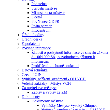
Podatelna
Starosta městyse
Místostarosta městyse
Účetní
Pověřenec GDPR
Pošta partner
Infocentrum
Úřední hodiny
Úřední deska
E-podatelna
Povinné informace
Žádosti o poskytnutí informace ve smyslu zákona
č. 106⁄1999 Sb., o svobodném přístupu k
informacím
Prohlášení o ochraně soukromí
Datová schránka
Czech POINT
Vyhlášky, nařízení, oznámení - OÚ VCH
Veřejné zakázky - Městys VCH
Zastupitelstvo městyse
Zápisy a výpisy ze ZM
Dokumenty
Dokumenty městyse
Vyhlášky Městyse Vysoký Chlumec
Nařízení, oznámení a záměry - ÚM VCH