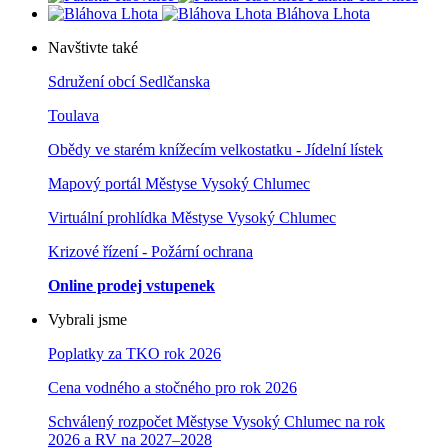
Bláhova Lhota
Navštivte také
Sdružení obcí Sedlčanska
Toulava
Obědy ve starém knížecím velkostatku - Jídelní lístek
Mapový portál Městyse Vysoký Chlumec
Virtuální prohlídka Městyse Vysoký Chlumec
Krizové řízení - Požární ochrana
Online prodej vstupenek
Vybrali jsme
Poplatky za TKO rok 2026
Cena vodného a stočného pro rok 202
6
Schválený rozpočet Městyse Vysoký Chlumec na rok
2026 a RV na 2027–202
8