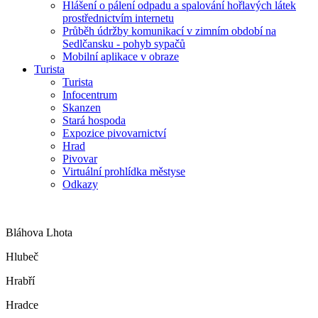
Hlášení o pálení odpadu a spalování hořlavých látek
prostřednictvím internetu
Průběh údržby komunikací v zimním období na
Sedlčansku - pohyb sypačů
Mobilní aplikace v obraze
Turista
Turista
Infocentrum
Skanzen
Stará hospoda
Expozice pivovarnictví
Hrad
Pivovar
Virtuální prohlídka městyse
Odkazy
Bláhova Lhota
Hlubeč
Hrabří
Hradce