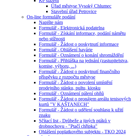
Ke stažení
Úřad městyse Vysoký Chlumec
Stavební úřad Petrovice
On-line formuláře podání
Napište nám
Formulář - Elektronická podatelna
Formulář - Získání informace, podání námětu
nebo stížnosti
Formulář - Žádost o poskytnutí informace
Formulář - Ohlášení havárie
Formulář - Oznámení o konání shromáždění
Formulář - Přihláška na jednání (zastupitelstva,
komise, výboru, ...)
Formulář - Žádost o poskytnutí finančního
příspěvku z rozpočtu městyse
Formulář - Žádost o povolení umístění
prodejního stánku, pultu, kiosku
Formulář - Oznámení pálení ohňů
Formulář - Žádost o pronájem areálu tenisových
kurtů "V KAŠTANECH"
Formulář - Žádost o udělení souhlasu k užití
znaku
Sčítací list - Drůbeže a jiných ptáků v
drobnochovu - "Ptačí chřipka"
Ohlášení poplatkového subjektu - TKO 2024