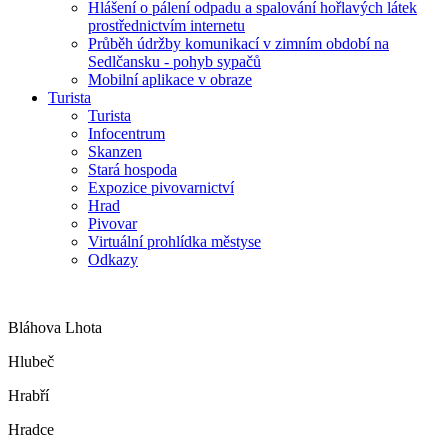
Hlášení o pálení odpadu a spalování hořlavých látek
prostřednictvím internetu
Průběh údržby komunikací v zimním období na
Sedlčansku - pohyb sypačů
Mobilní aplikace v obraze
Turista
Turista
Infocentrum
Skanzen
Stará hospoda
Expozice pivovarnictví
Hrad
Pivovar
Virtuální prohlídka městyse
Odkazy
Bláhova Lhota
Hlubeč
Hrabří
Hradce