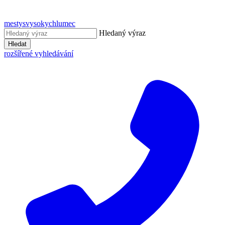
mestysvysokychlumec
Hledaný výraz
Hledat
rozšířené vyhledávání