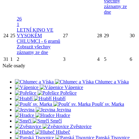
všechny
záznamy ze
dne
26
1
LETNÍ KINO VE
24
25
VYSOKÉM
27
28
29
30
CHLUMCI - 6 gramů
Zobrazit všechny
záznamy ze dne
31
1
2
3
4
5
6
Naše osady
Chlumec a Víska
Vápenice
Pořešice
Hrabří
Poušť sv. Marka
Jezvina
Hradce
Smrčí
Zvěstovice
Hlubeč
Panská Tisovnice