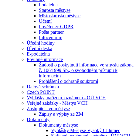
Podatelna
Starosta městyse
Místostarosta městyse
Účetní
Pověřenec GDPR
Pošta partner
Infocentrum
Úřední hodiny
Úřední deska
E-podatelna
Povinné informace
Žádosti o poskytnutí informace ve smyslu zákona
č. 106⁄1999 Sb., o svobodném přístupu k
informacím
Prohlášení o ochraně soukromí
Datová schránka
Czech POINT
Vyhlášky, nařízení, oznámení - OÚ VCH
Veřejné zakázky - Městys VCH
Zastupitelstvo městyse
Zápisy a výpisy ze ZM
Dokumenty
Dokumenty městyse
Vyhlášky Městyse Vysoký Chlumec
Nařízení, oznámení a záměry - ÚM VCH