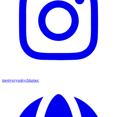
mestysvysokychlumec