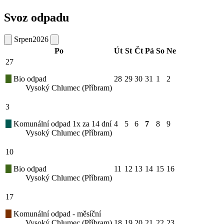
Svoz odpadu
Srpen
2026
Po
Út
St
Čt
Pá
So
Ne
27
Bio odpad
28
29
30
31
1
2
Vysoký Chlumec (Příbram)
3
Komunální odpad 1x za 14 dní
4
5
6
7
8
9
Vysoký Chlumec (Příbram)
10
Bio odpad
11
12
13
14
15
16
Vysoký Chlumec (Příbram)
17
Komunální odpad - měsíční
Vysoký Chlumec (Příbram)
18
19
20
21
22
23