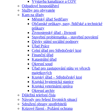
Výstavba kanalizace a ČOV
Odpadové hospodářství
Služby pro obyvatele
Kam na úřady
Městský úřad Sedlčany
Občanské průkazy, pasy, řidičské a technické
průkazy
Živnostenský úřad - živnosti
Stavební problematika – stavební povolení
Dávky státní sociální podpory
Úřad Práce
Celní úřad pro Středočeský kraj
Finanční úřad
Katastrální úřad
Okresní soud
Úřad pro zastupování státu ve věcech
majetkových
Krajský úřad – Středočeský kraj
Krajská hygienická stanice
Krajská veterinární správa
Okresní archiv
Důležitá telefoní čísla
Návody pro řešení životních situací
Sdružení obrany spotřebitelů
Krizové řízení - Požární ochrana