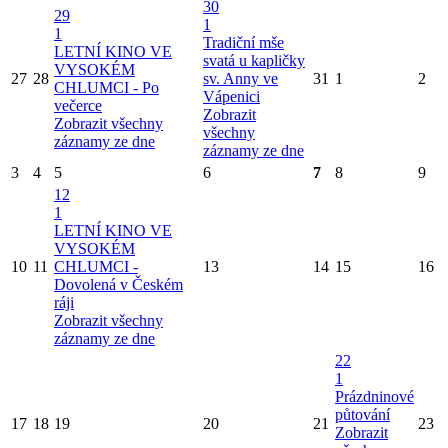
30
29
1
1
Tradiční mše
LETNÍ KINO VE
svatá u kapličky
VYSOKÉM
27
28
sv. Anny ve
31
1
2
CHLUMCI - Po
Vápenici
večerce
Zobrazit
Zobrazit všechny
všechny
záznamy ze dne
záznamy ze dne
3
4
5
6
7
8
9
12
1
LETNÍ KINO VE
VYSOKÉM
10
11
CHLUMCI -
13
14
15
16
Dovolená v Českém
ráji
Zobrazit všechny
záznamy ze dne
22
1
Prázdninové
půtování
17
18
19
20
21
23
Zobrazit