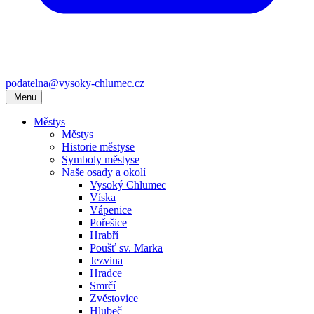
podatelna@vysoky-chlumec.cz
Menu
Městys
Městys
Historie městyse
Symboly městyse
Naše osady a okolí
Vysoký Chlumec
Víska
Vápenice
Pořešice
Hrabří
Poušť sv. Marka
Jezvina
Hradce
Smrčí
Zvěstovice
Hlubeč