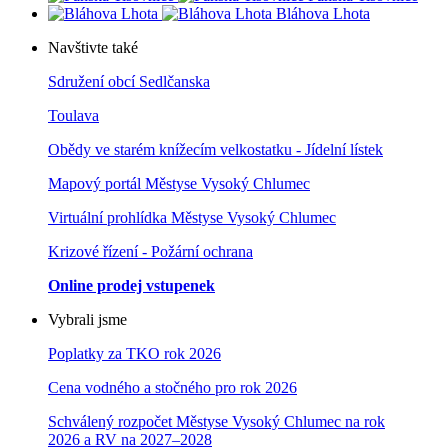
Bláhova Lhota
Navštivte také
Sdružení obcí Sedlčanska
Toulava
Obědy ve starém knížecím velkostatku - Jídelní lístek
Mapový portál Městyse Vysoký Chlumec
Virtuální prohlídka Městyse Vysoký Chlumec
Krizové řízení - Požární ochrana
Online prodej vstupenek
Vybrali jsme
Poplatky za TKO rok 2026
Cena vodného a stočného pro rok 202
6
Schválený rozpočet Městyse Vysoký Chlumec na rok
2026 a RV na 2027–202
8