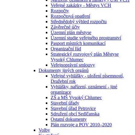
Veřejné zakázky - Městys VCH
Rozpočty
Rozpočtová opatření
Střednědobý výhled rozpočtu
Závěrečné účty
Územní plán městyse
Územní studie veřejného prostranství
Pasport místních komunikací
Organizační řád
Strategický rozvojový plán Městyse
Vysoký Chlumec
Veřejnoprávní smlouvy
Dokumenty jiných orgánů
Veřejné vyhlášky - uložení písemností,
Dražební rok
Vyhlášky, nařízení, oznámení - jiné
organizace
ZŠ a MŠ Vysoký Chlumec
Stavební úřady
Stavební úřad Petrovice
Sdružení obcí Sedlčanska
Ostatní dokumenty
Plán rozvoje a POV 2010–2020
Volby