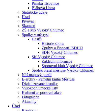
Panská Tisovnice
Bláhova Lhota
Statistické údaje
Hrad
Pivovar
Skanzen
ZŠ a MŠ Vysoký Chlumec
Spolky v městysi
Hasiči
Historie sboru
Zprávy o činnosti JSDHO
SDH Vysoký Chlumec
SK Vysoký Chlumec
Základní informace
Sportovní klub Vysoký Chlumec
Spolek přátel městyse Vysoký Chlumec
Náš mapový portál
E-archiv - Pamětní kniha Městyse
Digitalizované kroniky
Vysokochlumecké listy
Kulturní a sportovní akce
Fotogalerie
Aktuality
Úřad
Kontakty