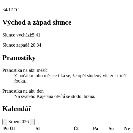
34/17 °C
Východ a západ slunce
Slunce vychází:
5:41
Slunce zapadá:
20:34
Pranostiky
Pranostika na akt. měsíc
Z počátku toho měsíce říká se, že opět studený vítr ze strnišť
fouká.
Pranostika na akt. den
Na svatého Kajetána otvírá se stodol brána.
Kalendář
Srpen
2026
Po
Út
St
Čt
Pá
So
Ne