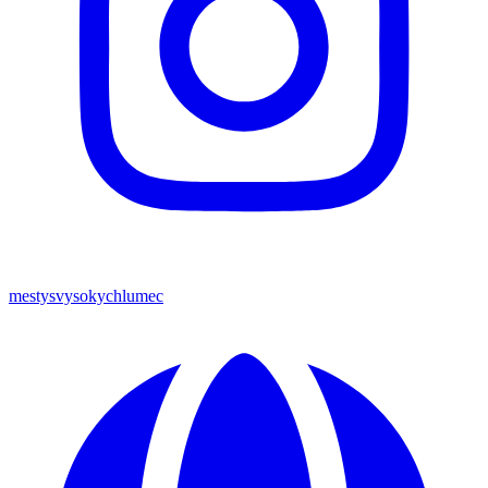
mestysvysokychlumec