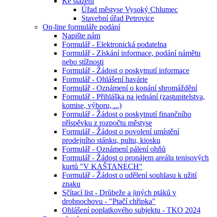
Ke stažení
Úřad městyse Vysoký Chlumec
Stavební úřad Petrovice
On-line formuláře podání
Napište nám
Formulář - Elektronická podatelna
Formulář - Získání informace, podání námětu
nebo stížnosti
Formulář - Žádost o poskytnutí informace
Formulář - Ohlášení havárie
Formulář - Oznámení o konání shromáždění
Formulář - Přihláška na jednání (zastupitelstva,
komise, výboru, ...)
Formulář - Žádost o poskytnutí finančního
příspěvku z rozpočtu městyse
Formulář - Žádost o povolení umístění
prodejního stánku, pultu, kiosku
Formulář - Oznámení pálení ohňů
Formulář - Žádost o pronájem areálu tenisových
kurtů "V KAŠTANECH"
Formulář - Žádost o udělení souhlasu k užití
znaku
Sčítací list - Drůbeže a jiných ptáků v
drobnochovu - "Ptačí chřipka"
Ohlášení poplatkového subjektu - TKO 2024