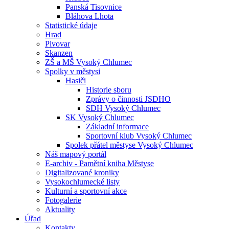
Panská Tisovnice
Bláhova Lhota
Statistické údaje
Hrad
Pivovar
Skanzen
ZŠ a MŠ Vysoký Chlumec
Spolky v městysi
Hasiči
Historie sboru
Zprávy o činnosti JSDHO
SDH Vysoký Chlumec
SK Vysoký Chlumec
Základní informace
Sportovní klub Vysoký Chlumec
Spolek přátel městyse Vysoký Chlumec
Náš mapový portál
E-archiv - Pamětní kniha Městyse
Digitalizované kroniky
Vysokochlumecké listy
Kulturní a sportovní akce
Fotogalerie
Aktuality
Úřad
Kontakty