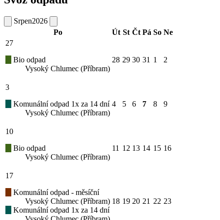
Srpen
2026
Po
Út
St
Čt
Pá
So
Ne
27
Bio odpad
28
29
30
31
1
2
Vysoký Chlumec (Příbram)
3
Komunální odpad 1x za 14 dní
4
5
6
7
8
9
Vysoký Chlumec (Příbram)
10
Bio odpad
11
12
13
14
15
16
Vysoký Chlumec (Příbram)
17
Komunální odpad - měsíční
Vysoký Chlumec (Příbram)
18
19
20
21
22
23
Komunální odpad 1x za 14 dní
Vysoký Chlumec (Příbram)