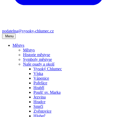
podatelna@vysoky-chlumec.cz
Menu
Městys
Městys
Historie městyse
Symboly městyse
Naše osady a okolí
Vysoký Chlumec
Víska
Vápenice
Pořešice
Hrabří
Poušť sv. Marka
Jezvina
Hradce
Smrčí
Zvěstovice
Hlubeč