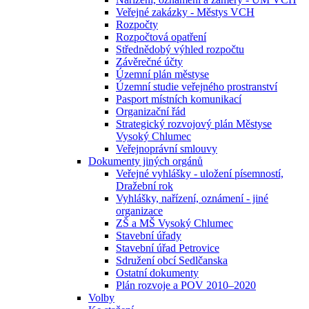
Veřejné zakázky - Městys VCH
Rozpočty
Rozpočtová opatření
Střednědobý výhled rozpočtu
Závěrečné účty
Územní plán městyse
Územní studie veřejného prostranství
Pasport místních komunikací
Organizační řád
Strategický rozvojový plán Městyse
Vysoký Chlumec
Veřejnoprávní smlouvy
Dokumenty jiných orgánů
Veřejné vyhlášky - uložení písemností,
Dražební rok
Vyhlášky, nařízení, oznámení - jiné
organizace
ZŠ a MŠ Vysoký Chlumec
Stavební úřady
Stavební úřad Petrovice
Sdružení obcí Sedlčanska
Ostatní dokumenty
Plán rozvoje a POV 2010–2020
Volby