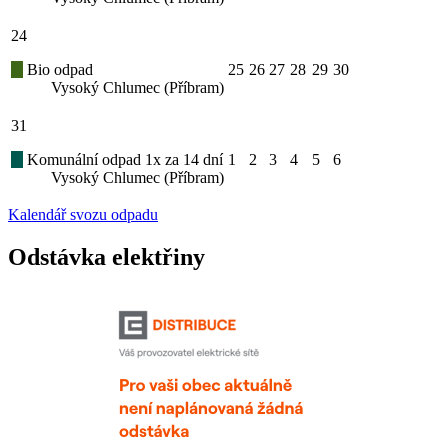
24
Bio odpad
25
26
27
28
29
30
Vysoký Chlumec (Příbram)
31
Komunální odpad 1x za 14 dní
1
2
3
4
5
6
Vysoký Chlumec (Příbram)
Kalendář svozu odpadu
Odstávka elektřiny