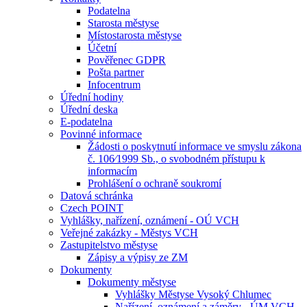
Podatelna
Starosta městyse
Místostarosta městyse
Účetní
Pověřenec GDPR
Pošta partner
Infocentrum
Úřední hodiny
Úřední deska
E-podatelna
Povinné informace
Žádosti o poskytnutí informace ve smyslu zákona
č. 106⁄1999 Sb., o svobodném přístupu k
informacím
Prohlášení o ochraně soukromí
Datová schránka
Czech POINT
Vyhlášky, nařízení, oznámení - OÚ VCH
Veřejné zakázky - Městys VCH
Zastupitelstvo městyse
Zápisy a výpisy ze ZM
Dokumenty
Dokumenty městyse
Vyhlášky Městyse Vysoký Chlumec
Nařízení, oznámení a záměry - ÚM VCH