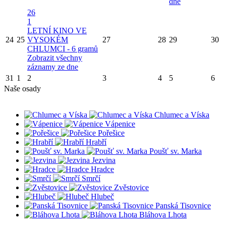
dne
26
1
LETNÍ KINO VE
24
25
VYSOKÉM
27
28
29
30
CHLUMCI - 6 gramů
Zobrazit všechny
záznamy ze dne
31
1
2
3
4
5
6
Naše osady
Chlumec a Víska
Vápenice
Pořešice
Hrabří
Poušť sv. Marka
Jezvina
Hradce
Smrčí
Zvěstovice
Hlubeč
Panská Tisovnice
Bláhova Lhota