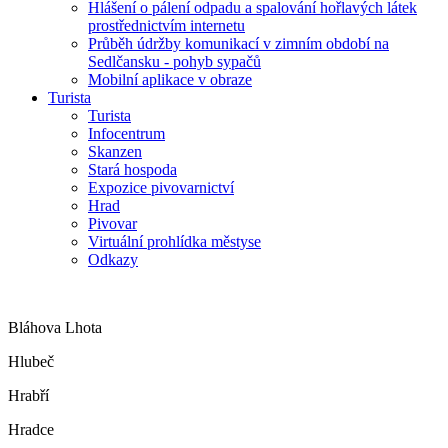
Hlášení o pálení odpadu a spalování hořlavých látek
prostřednictvím internetu
Průběh údržby komunikací v zimním období na
Sedlčansku - pohyb sypačů
Mobilní aplikace v obraze
Turista
Turista
Infocentrum
Skanzen
Stará hospoda
Expozice pivovarnictví
Hrad
Pivovar
Virtuální prohlídka městyse
Odkazy
Bláhova Lhota
Hlubeč
Hrabří
Hradce