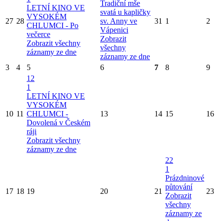
Tradiční mše
LETNÍ KINO VE
svatá u kapličky
VYSOKÉM
27
28
sv. Anny ve
31
1
2
CHLUMCI - Po
Vápenici
večerce
Zobrazit
Zobrazit všechny
všechny
záznamy ze dne
záznamy ze dne
3
4
5
6
7
8
9
12
1
LETNÍ KINO VE
VYSOKÉM
10
11
CHLUMCI -
13
14
15
16
Dovolená v Českém
ráji
Zobrazit všechny
záznamy ze dne
22
1
Prázdninové
půtování
17
18
19
20
21
23
Zobrazit
všechny
záznamy ze