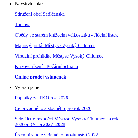
Navštivte také
Sdružení obcí Sedlčanska
Toulava
Obědy ve starém knížecím velkostatku - Jídelní lístek
Mapový portál Městyse Vysoký Chlumec
Virtuální prohlídka Městyse Vysoký Chlumec
Krizové řízení - Požární ochrana
Online prodej vstupenek
Vybrali jsme
Poplatky za TKO rok 2026
Cena vodného a stočného pro rok 202
6
Schválený rozpočet Městyse Vysoký Chlumec na rok
2026 a RV na 2027–202
8
Územní studie veřejného prostranství 2022