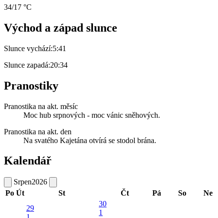
34/17 °C
Východ a západ slunce
Slunce vychází:
5:41
Slunce zapadá:
20:34
Pranostiky
Pranostika na akt. měsíc
Moc hub srpnových - moc vánic sněhových.
Pranostika na akt. den
Na svatého Kajetána otvírá se stodol brána.
Kalendář
Srpen
2026
Po
Út
St
Čt
Pá
So
Ne
30
29
1
1