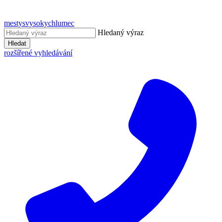
mestysvysokychlumec
Hledaný výraz
Hledat
rozšířené vyhledávání