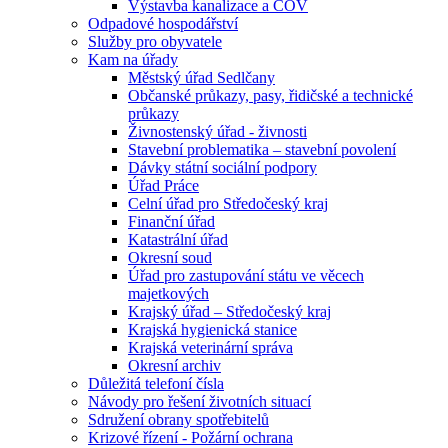
Výstavba kanalizace a ČOV
Odpadové hospodářství
Služby pro obyvatele
Kam na úřady
Městský úřad Sedlčany
Občanské průkazy, pasy, řidičské a technické
průkazy
Živnostenský úřad - živnosti
Stavební problematika – stavební povolení
Dávky státní sociální podpory
Úřad Práce
Celní úřad pro Středočeský kraj
Finanční úřad
Katastrální úřad
Okresní soud
Úřad pro zastupování státu ve věcech
majetkových
Krajský úřad – Středočeský kraj
Krajská hygienická stanice
Krajská veterinární správa
Okresní archiv
Důležitá telefoní čísla
Návody pro řešení životních situací
Sdružení obrany spotřebitelů
Krizové řízení - Požární ochrana